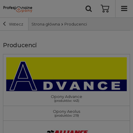
Wstecz
Strona główna
Producenci
Szerokość i profil
Producenci
Średnica
Producent
Bieżnik
Opony Advance
(produktów: 443)
Nośność
Opony Aeolus
(produktów: 219)
Wyszukaj