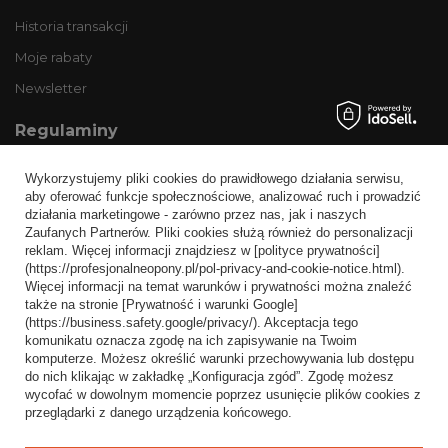
Historia transakcji
Moje rabaty
Newsletter
Regulaminy
Informacje o sklepie
Wykorzystujemy pliki cookies do prawidłowego działania serwisu,
Wysyłka
aby oferować funkcje społecznościowe, analizować ruch i prowadzić
działania marketingowe - zarówno przez nas, jak i naszych
Sposoby płatności i prowizje
Zaufanych Partnerów. Pliki cookies służą również do personalizacji
Regulamin
reklam. Więcej informacji znajdziesz w [polityce prywatności]
(https://profesjonalneopony.pl/pol-privacy-and-cookie-notice.html).
Polityka prywatności
Więcej informacji na temat warunków i prywatności można znaleźć
także na stronie [Prywatność i warunki Google]
Odstąpienie od umowy
(https://business.safety.google/privacy/). Akceptacja tego
komunikatu oznacza zgodę na ich zapisywanie na Twoim
Popularne kategorie
komputerze. Możesz określić warunki przechowywania lub dostępu
do nich klikając w zakładkę „Konfiguracja zgód”. Zgodę możesz
Opony bezdętkowe
wycofać w dowolnym momencie poprzez usunięcie plików cookies z
Opony dętkowe
przeglądarki z danego urządzenia końcowego.
Blog