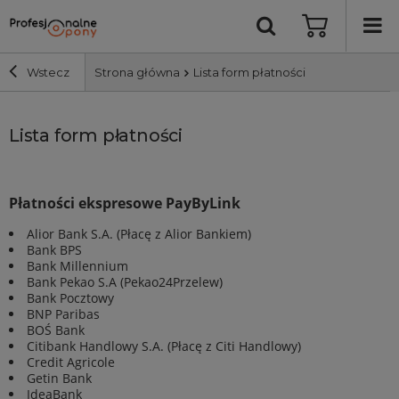
Wstecz
Strona główna
Lista form płatności
Szerokość i profil
Lista form płatności
Średnica
Płatności ekspresowe PayByLink
Producent
Alior Bank S.A. (Płacę z Alior Bankiem)
Bank BPS
Bank Millennium
Bieżnik
Bank Pekao S.A (Pekao24Przelew)
Bank Pocztowy
BNP Paribas
Nośność
BOŚ Bank
Citibank Handlowy S.A. (Płacę z Citi Handlowy)
Credit Agricole
Wyszukaj
Getin Bank
IdeaBank