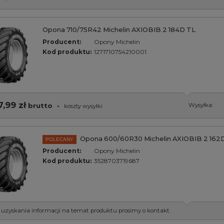
Opona 710/75R42 Michelin AXIOBIB 2 184D TL
Producent:
Opony Michelin
Kod produktu:
1271710754210001
7,99 zł
brutto
Wysyłka:
+
koszty wysyłki
Opona 600/60R30 Michelin AXIOBIB 2 162
POLECANY
Producent:
Opony Michelin
Kod produktu:
3528703719687
 uzyskania informacji na temat produktu prosimy o kontakt.