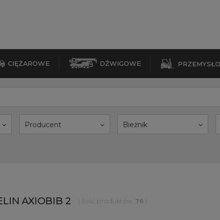
CIĘŻAROWE
DŹWIGOWE
PRZEMYSŁ
Producent
Bieżnik
LIN AXIOBIB 2
( ilość produktów:
76
)