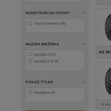
KONSTRUKCJA OPONY
Opony radialne
(
66
)
NAZWA BIEŻNIKA
40 16
AxioBib 2
(
70
)
Axiobib 2 VF
(
6
)
POKAŻ TYLKO
Dostępne
(
5
)
W celu