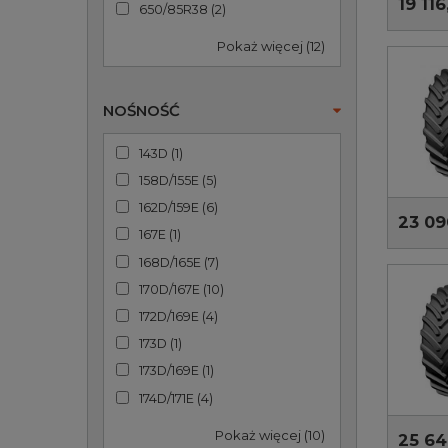
19 116
650/85R38
(
2
)
Pokaż więcej (12)
NOŚNOŚĆ
143D
(
1
)
158D/155E
(
5
)
162D/159E
(
6
)
23 09
167E
(
1
)
168D/165E
(
7
)
170D/167E
(
10
)
172D/169E
(
4
)
173D
(
1
)
173D/169E
(
1
)
174D/171E
(
4
)
Pokaż więcej (10)
25 64