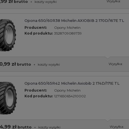
,99 zł
brutto
Wysyłka:
+
koszty wysyłki
Opona 650/60R38 Michelin AXIOBIB 2 170D/167E TL
Producent:
Opony Michelin
Kod produktu:
3528709089739
0,99 zł
brutto
Wysyłka:
+
koszty wysyłki
Opona 650/65R42 Michelin Axiobib 2 174D/171E TL
Producent:
Opony Michelin
Kod produktu:
1271650654210002
4,99 zł
brutto
Wysyłka:
+
koszty wysyłki