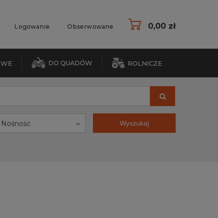
0,00 zł
Logowanie
Obserwowane
DO QUADÓW
OWE
ROLNICZE
Nośność
Wyszukaj