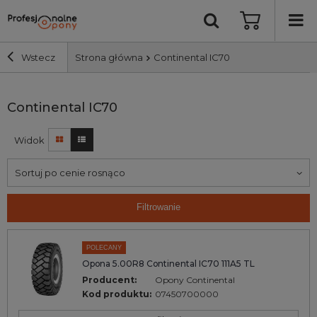
Wstecz
Strona główna
Continental IC70
Szerokość i profil
Continental IC70
Widok
Średnica
Sortuj po cenie rosnąco
Producent
Filtrowanie
Bieżnik
POLECANY
Nośność
Opona 5.00R8 Continental IC70 111A5 TL
Producent:
Opony Continental
Kod produktu:
07450700000
Wyszukaj