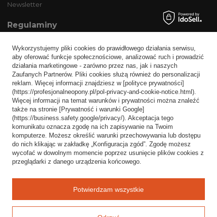
Newsletter
Regulaminy
Informacje o sklepie
Wykorzystujemy pliki cookies do prawidłowego działania serwisu,
Wysyłka
aby oferować funkcje społecznościowe, analizować ruch i prowadzić
działania marketingowe - zarówno przez nas, jak i naszych
Sposoby płatności i prowizje
Zaufanych Partnerów. Pliki cookies służą również do personalizacji
Regulamin
reklam. Więcej informacji znajdziesz w [polityce prywatności]
(https://profesjonalneopony.pl/pol-privacy-and-cookie-notice.html).
Polityka prywatności
Więcej informacji na temat warunków i prywatności można znaleźć
także na stronie [Prywatność i warunki Google]
Odstąpienie od umowy
(https://business.safety.google/privacy/). Akceptacja tego
komunikatu oznacza zgodę na ich zapisywanie na Twoim
Popularne kategorie
komputerze. Możesz określić warunki przechowywania lub dostępu
do nich klikając w zakładkę „Konfiguracja zgód”. Zgodę możesz
Opony bezdętkowe
wycofać w dowolnym momencie poprzez usunięcie plików cookies z
Opony dętkowe
przeglądarki z danego urządzenia końcowego.
Blog
Potwierdzam wszystkie