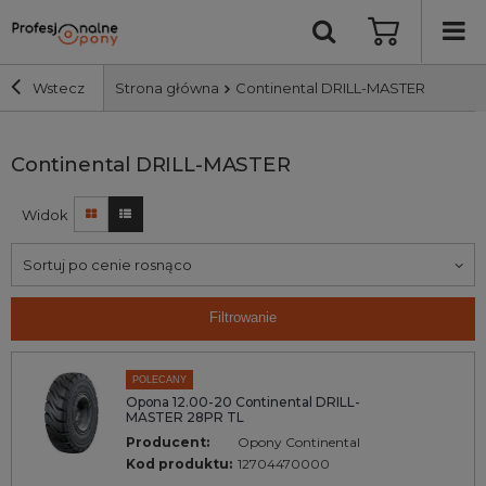
Wstecz
Strona główna
Continental DRILL-MASTER
Szerokość i profil
Continental DRILL-MASTER
Widok
Średnica
Sortuj po cenie rosnąco
Producent
Filtrowanie
Bieżnik
POLECANY
Nośność
Opona 12.00-20 Continental DRILL-
MASTER 28PR TL
Producent:
Opony Continental
Wyszukaj
Kod produktu:
12704470000