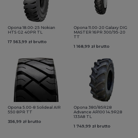
Opona 18.00-25 Nokian
Opona 11.00-20 Galaxy DIG
HTS G2 40PR TL
MASTER 16PR 300/95-20
TT
17 563,99 zł brutto
1 168,99 zł brutto
Opona 5.00-8 Solideal AIR
Opona 380/85R28
550 8PR TT
Advance AR100 14.9R28
133A8 TL
356,99 zł brutto
1 749,99 zł brutto