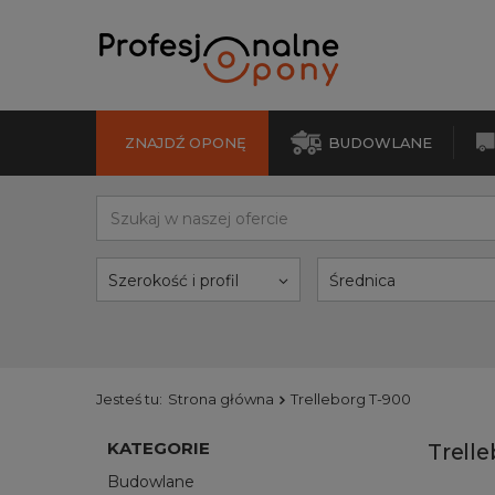
ZNAJDŹ OPONĘ
BUDOWLANE
Szerokość i profil
Średnica
Jesteś tu:
Strona główna
Trelleborg T-900
KATEGORIE
Trell
Budowlane