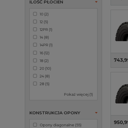
ILOŚĆ PŁÓCIEN
10
(
2
)
12
(
5
)
12PR
(
1
)
14
(
8
)
14PR
(
1
)
16
(
12
)
743,9
18
(
2
)
20
(
10
)
24
(
8
)
28
(
5
)
Pokaż więcej (1)
KONSTRUKCJA OPONY
950,9
Opony diagonalne
(
55
)