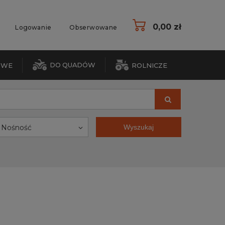
0,00 zł
Logowanie
Obserwowane
DO QUADÓW
OWE
ROLNICZE
Nośność
Wyszukaj