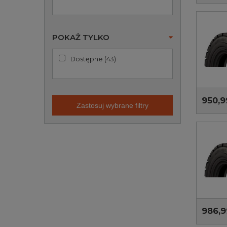
POKAŻ TYLKO
Dostępne
(
43
)
950,9
Zastosuj wybrane filtry
986,9