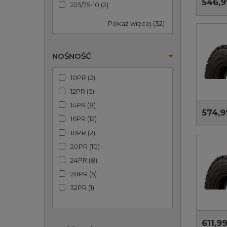
546,9
225/75-10
(
2
)
Pokaż więcej (32)
NOŚNOŚĆ
10PR
(
2
)
12PR
(
5
)
14PR
(
8
)
574,9
16PR
(
12
)
18PR
(
2
)
20PR
(
10
)
24PR
(
8
)
28PR
(
5
)
32PR
(
1
)
611,99