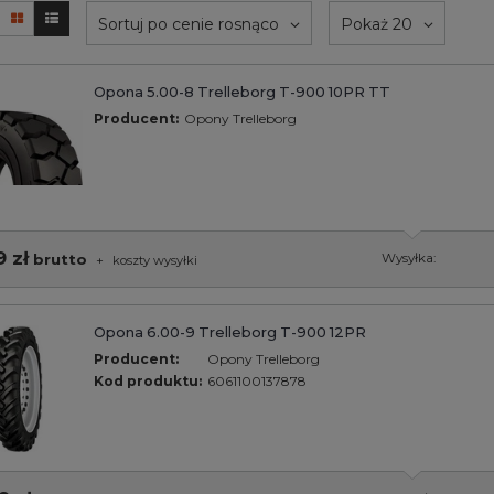
Sortuj po cenie rosnąco
Pokaż 20
Opona 5.00-8 Trelleborg T-900 10PR TT
Producent:
Opony Trelleborg
9 zł
brutto
Wysyłka:
+
koszty wysyłki
Opona 6.00-9 Trelleborg T-900 12PR
Producent:
Opony Trelleborg
Kod produktu:
6061100137878