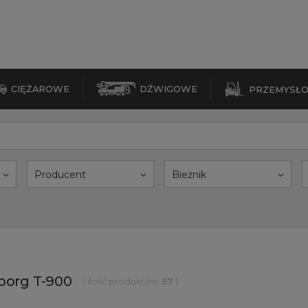
CIĘŻAROWE
DŹWIGOWE
PRZEMYSŁ
Producent
Bieżnik
eborg T-900
( ilość produktów:
57
)