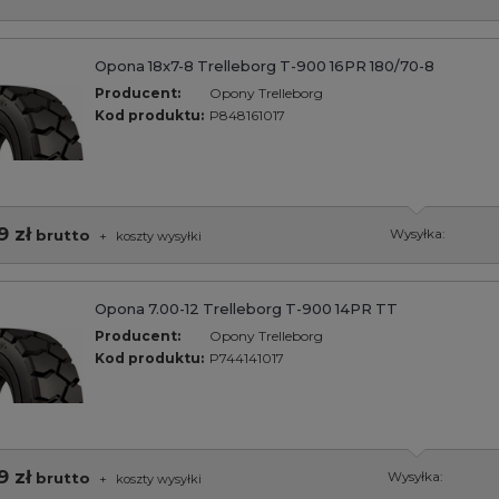
Opona 18x7-8 Trelleborg T-900 16PR 180/70-8
Producent:
Opony Trelleborg
Kod produktu:
P848161017
9 zł
brutto
Wysyłka:
+
koszty wysyłki
Opona 7.00-12 Trelleborg T-900 14PR TT
Producent:
Opony Trelleborg
Kod produktu:
P744141017
9 zł
brutto
Wysyłka:
+
koszty wysyłki