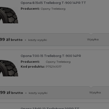
Opona 8.15x15 Trelleborg T-900 14PR TT
Producent:
Opony Trelleborg
99 zł
brutto
Wysyłka:
+
koszty wysyłki
Opona 7.00-15 Trelleborg T-900 14PR
Producent:
Opony Trelleborg
Kod produktu:
P752141017
,99 zł
brutto
Wysyłka:
+
koszty wysyłki
Opona 23x10-12 Trelleborg 20PR TT