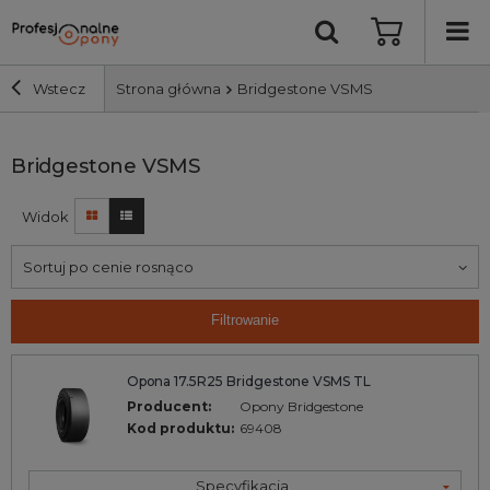
Wstecz
Strona główna
Bridgestone VSMS
Szerokość i profil
Bridgestone VSMS
Widok
Średnica
Sortuj po cenie rosnąco
Producent
Filtrowanie
Bieżnik
Opona 17.5R25 Bridgestone VSMS TL
Nośność
Producent:
Opony Bridgestone
Kod produktu:
69408
Wyszukaj
Specyfikacja