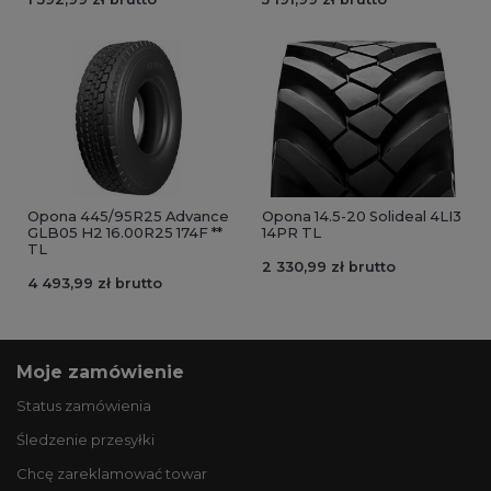
Opona 445/95R25 Advance
Opona 14.5-20 Solideal 4LI3
GLB05 H2 16.00R25 174F **
14PR TL
TL
2 330,99 zł brutto
4 493,99 zł brutto
Moje zamówienie
Status zamówienia
Śledzenie przesyłki
Chcę zareklamować towar