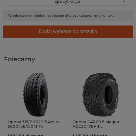
Specyfikacja
W celu uzyskania informacji na temat produktu prosimy o kontakt.
Dodaj wybrane do koszyka
Polecamy
Opona 315/80R22.5 Aplus
Opona 24R20.5 Magna
S600 156/150M TL
AG23C 176F TL
1 592,99 zł brutto
5 191,99 zł brutto