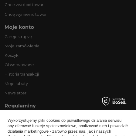
Chcę zwrócić towar
Chcę wymienić towar
Moje konto
Zarejestruj się
Moje zamówienia
Koszyk
Obserwowane
Historia transakcji
Moje rabaty
Newsletter
Regulaminy
Informacje o sklepie
Wykorzystujemy pliki cookies do prawidłowego działania serwisu,
Wysyłka
aby oferować funkcje społecznościowe, analizować ruch i prowadzić
działania marketingowe - zarówno przez nas, jak i naszych
Sposoby płatności i prowizje