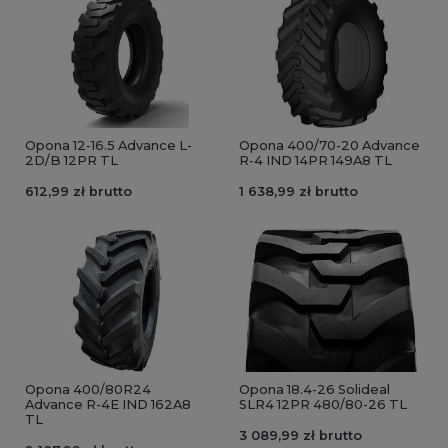
Opona 12-16.5 Advance L-
Opona 400/70-20 Advance
2D/B 12PR TL
R-4 IND 14PR 149A8 TL
612,99 zł brutto
1 638,99 zł brutto
Opona 400/80R24
Opona 18.4-26 Solideal
Advance R-4E IND 162A8
SLR4 12PR 480/80-26 TL
TL
3 089,99 zł brutto