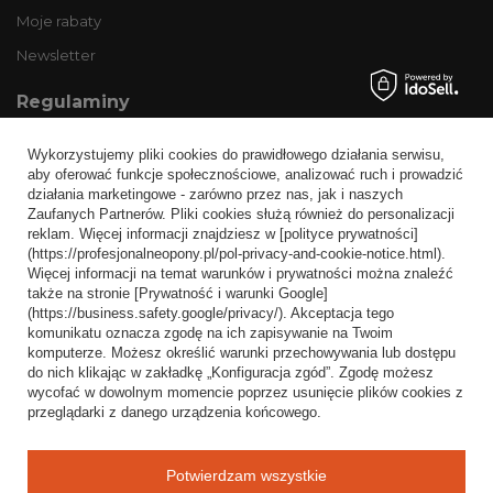
Moje rabaty
Newsletter
Regulaminy
Informacje o sklepie
Wykorzystujemy pliki cookies do prawidłowego działania serwisu,
Wysyłka
aby oferować funkcje społecznościowe, analizować ruch i prowadzić
działania marketingowe - zarówno przez nas, jak i naszych
Sposoby płatności i prowizje
Zaufanych Partnerów. Pliki cookies służą również do personalizacji
Regulamin
reklam. Więcej informacji znajdziesz w [polityce prywatności]
(https://profesjonalneopony.pl/pol-privacy-and-cookie-notice.html).
Polityka prywatności
Więcej informacji na temat warunków i prywatności można znaleźć
także na stronie [Prywatność i warunki Google]
Odstąpienie od umowy
(https://business.safety.google/privacy/). Akceptacja tego
komunikatu oznacza zgodę na ich zapisywanie na Twoim
Popularne kategorie
komputerze. Możesz określić warunki przechowywania lub dostępu
do nich klikając w zakładkę „Konfiguracja zgód”. Zgodę możesz
Opony bezdętkowe
wycofać w dowolnym momencie poprzez usunięcie plików cookies z
Opony dętkowe
przeglądarki z danego urządzenia końcowego.
Blog
Potwierdzam wszystkie