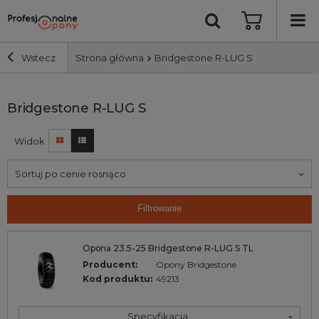
Wstecz
Strona główna
Bridgestone R-LUG S
Szerokość i profil
Bridgestone R-LUG S
Widok
Średnica
Sortuj po cenie rosnąco
Producent
Filtrowanie
Bieżnik
Opona 23.5-25 Bridgestone R-LUG S TL
Nośność
Producent:
Opony Bridgestone
Kod produktu:
49213
Wyszukaj
Specyfikacja