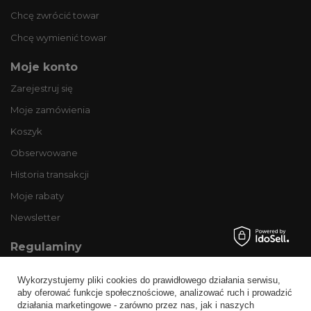
Chcę zwrócić towar
Chcę wymienić towar
Moje konto
Zarejestruj się
Moje zamówienia
Koszyk
Obserwowane
Historia transakcji
Moje rabaty
Newsletter
Regulaminy
Informacje o sklepie
Wykorzystujemy pliki cookies do prawidłowego działania serwisu,
Wysyłka
aby oferować funkcje społecznościowe, analizować ruch i prowadzić
działania marketingowe - zarówno przez nas, jak i naszych
Sposoby płatności i prowizje