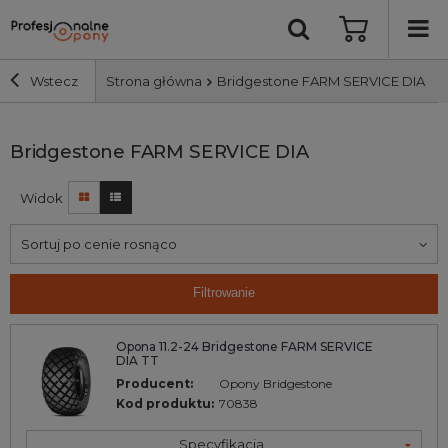
Wstecz
Strona główna
Bridgestone FARM SERVICE DIA
Szerokość i profil
Bridgestone FARM SERVICE DIA
Widok
Średnica
Sortuj po cenie rosnąco
Producent
Filtrowanie
Bieżnik
Opona 11.2-24 Bridgestone FARM SERVICE
DIA TT
Nośność
Producent:
Opony Bridgestone
Kod produktu:
70838
Wyszukaj
Specyfikacja