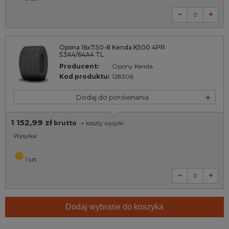
Opona 16x7.50-8 Kenda K500 4PR
53A4/64A4 TL
Producent:
Opony Kenda
Kod produktu:
128306
Dodaj do porównania
1 152,99 zł
brutto
+
koszty wysyłki
Wysyłka:
1 szt.
Dodaj wybrane do koszyka