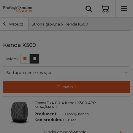
Wstecz
Strona główna
Kenda K500
Szerokość i profil
Kenda K500
Widok
Średnica
Sortuj po cenie rosnąco
Producent
Filtrowanie
Bieżnik
Opona 11x4.00-4 Kenda K500 4PR
30A4/41A4 TL
Nośność
Producent:
Opony Kenda
Kod produktu:
128122
Wyszukaj
Dodaj do porównania