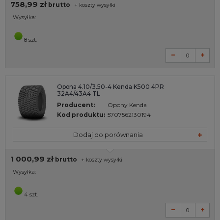
758,99 zł
brutto
+
koszty wysyłki
Wysyłka:
8 szt.
Opona 4.10/3.50-4 Kenda K500 4PR
32A4/43A4 TL
Producent:
Opony Kenda
Kod produktu:
5707562130194
Dodaj do porównania
1 000,99 zł
brutto
+
koszty wysyłki
Wysyłka:
4 szt.