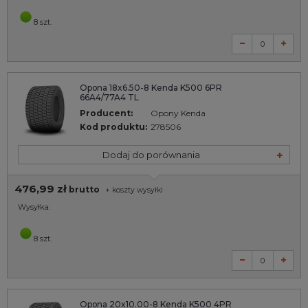
8 szt.
Opona 18x6.50-8 Kenda K500 6PR
66A4/77A4 TL
Producent:
Opony Kenda
Kod produktu:
278506
Dodaj do porównania
476,99 zł
brutto
+
koszty wysyłki
Wysyłka:
8 szt.
Opona 20x10.00-8 Kenda K500 4PR