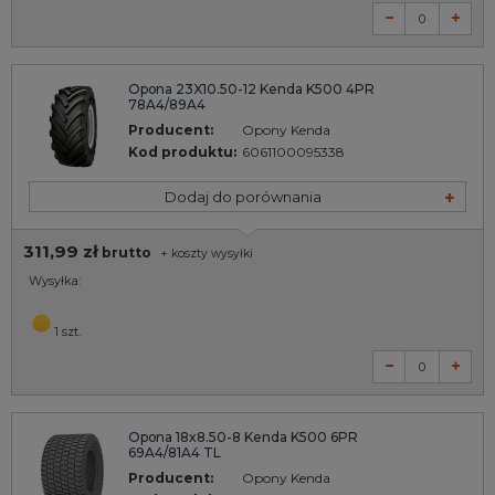
Opona 23X10.50-12 Kenda K500 4PR
78A4/89A4
Producent:
Opony Kenda
Kod produktu:
6061100095338
Dodaj do porównania
311,99 zł
brutto
+
koszty wysyłki
Wysyłka:
1 szt.
Opona 18x8.50-8 Kenda K500 6PR
69A4/81A4 TL
Producent:
Opony Kenda