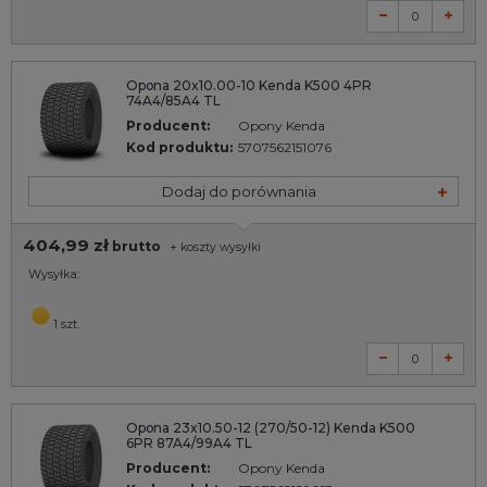
Opona 20x10.00-10 Kenda K500 4PR
74A4/85A4 TL
Producent:
Opony Kenda
Kod produktu:
5707562151076
Dodaj do porównania
404,99 zł
brutto
+
koszty wysyłki
Wysyłka:
1 szt.
Opona 23x10.50-12 (270/50-12) Kenda K500
6PR 87A4/99A4 TL
Producent:
Opony Kenda