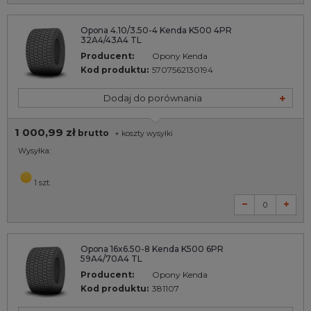
Opona 4.10/3.50-4 Kenda K500 4PR
32A4/43A4 TL
Producent:
Opony Kenda
Kod produktu:
5707562130194
Dodaj do porównania
1 000,99 zł
brutto
+
koszty wysyłki
Wysyłka:
1 szt.
Opona 16x6.50-8 Kenda K500 6PR
59A4/70A4 TL
Producent:
Opony Kenda
Kod produktu:
381107