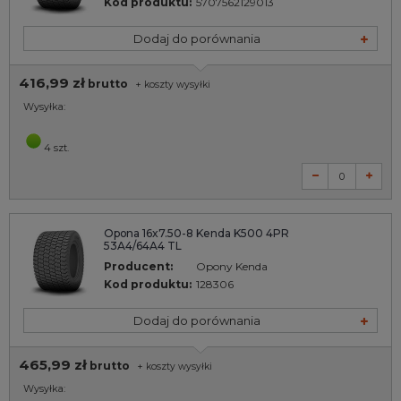
Kod produktu:
5707562129013
Dodaj do porównania
416,99 zł
brutto
+
koszty wysyłki
Wysyłka:
4 szt.
Opona 16x7.50-8 Kenda K500 4PR
53A4/64A4 TL
Producent:
Opony Kenda
Kod produktu:
128306
Dodaj do porównania
465,99 zł
brutto
+
koszty wysyłki
Wysyłka: