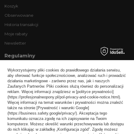
Koszyk
Obserwowane
Historia transakcji
Moje rabaty
Newsletter
Regulaminy
Informacje o sklepie
Wykorzystujemy pliki cookies do prawidłowego działania serwisu,
Wysyłka
aby oferować funkcje społecznościowe, analizować ruch i prowadzić
działania marketingowe - zarówno przez nas, jak i naszych
Sposoby płatności i prowizje
Zaufanych Partnerów. Pliki cookies służą również do personalizacji
Regulamin
reklam. Więcej informacji znajdziesz w [polityce prywatności]
(https://profesjonalneopony.pl/pol-privacy-and-cookie-notice.html).
Polityka prywatności
Więcej informacji na temat warunków i prywatności można znaleźć
także na stronie [Prywatność i warunki Google]
Odstąpienie od umowy
(https://business.safety.google/privacy/). Akceptacja tego
komunikatu oznacza zgodę na ich zapisywanie na Twoim
Popularne kategorie
komputerze. Możesz określić warunki przechowywania lub dostępu
do nich klikając w zakładkę „Konfiguracja zgód”. Zgodę możesz
Opony bezdętkowe