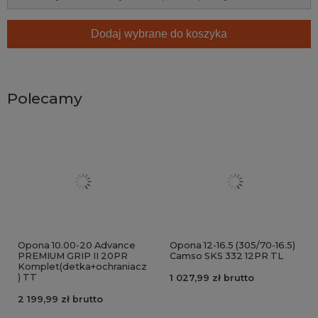
Dodaj wybrane do koszyka
Polecamy
Opona 10.00-20 Advance
Opona 12-16.5 (305/70-16.5)
PREMIUM GRIP II 20PR
Camso SKS 332 12PR TL
Komplet(detka+ochraniacz
) TT
1 027,99 zł brutto
2 199,99 zł brutto