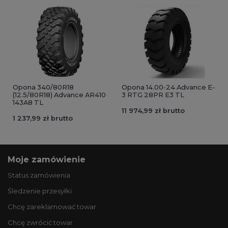
Opona 340/80R18
Opona 14.00-24 Advance E-
(12.5/80R18) Advance AR410
3 RTG 28PR E3 TL
143A8 TL
11 974,99 zł brutto
1 237,99 zł brutto
Moje zamówienie
Status zamówienia
Śledzenie przesyłki
Chcę zareklamować towar
Chcę zwrócić towar