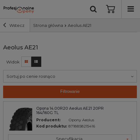
Wstecz
Strona główna
Aeolus AE21
Szerokość i profil
Aeolus AE21
Widok
Średnica
Sortuj po cenie rosnąco
Producent
Filtrowanie
Bieżnik
Opona 14.00R20 Aeolus AE21 20PR
164/160G TL
Nośność
Producent:
Opony Aeolus
Kod produktu:
8718858215416
Wyszukaj
Specyfikacja