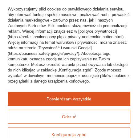
Informacje o sklepie
Wykorzystujemy pliki cookies do prawidłowego działania serwisu,
Wysyłka
aby oferować funkcje społecznościowe, analizować ruch i prowadzić
działania marketingowe - zarówno przez nas, jak i naszych
Sposoby płatności i prowizje
Zaufanych Partnerów. Pliki cookies służą również do personalizacji
Regulamin
reklam. Więcej informacji znajdziesz w [polityce prywatności]
(https://profesjonalneopony.pl/pol-privacy-and-cookie-notice.html).
Polityka prywatności
Więcej informacji na temat warunków i prywatności można znaleźć
także na stronie [Prywatność i warunki Google]
Odstąpienie od umowy
(https://business.safety.google/privacy/). Akceptacja tego
komunikatu oznacza zgodę na ich zapisywanie na Twoim
Popularne kategorie
komputerze. Możesz określić warunki przechowywania lub dostępu
do nich klikając w zakładkę „Konfiguracja zgód”. Zgodę możesz
Opony bezdętkowe
wycofać w dowolnym momencie poprzez usunięcie plików cookies z
Opony dętkowe
przeglądarki z danego urządzenia końcowego.
Blog
Potwierdzam wszystkie
Odrzuć
Konfiguracja zgód