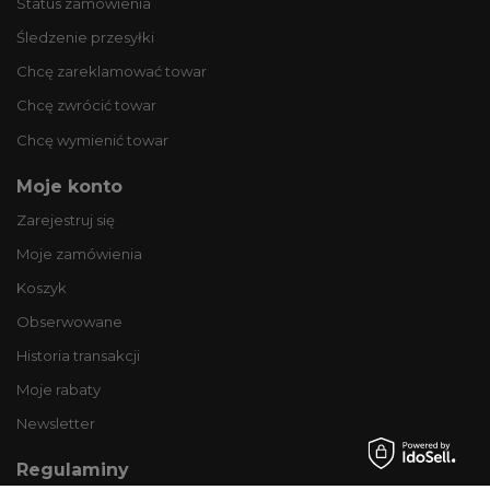
Status zamówienia
Śledzenie przesyłki
Chcę zareklamować towar
Chcę zwrócić towar
Chcę wymienić towar
Moje konto
Zarejestruj się
Moje zamówienia
Koszyk
Obserwowane
Historia transakcji
Moje rabaty
Newsletter
Regulaminy