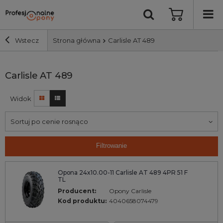
Wstecz
Strona główna
Carlisle AT 489
Szerokość i profil
Carlisle AT 489
Widok
Średnica
Sortuj po cenie rosnąco
Producent
Filtrowanie
Bieżnik
Opona 24x10.00-11 Carlisle AT 489 4PR 51 F
TL
Nośność
Producent:
Opony Carlisle
Kod produktu:
4040658074479
Wyszukaj