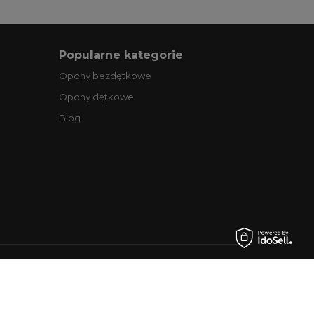
Popularne kategorie
Opony bezdętkowe
Opony dętkowe
Blog
.pl