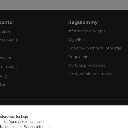
konto
Regulaminy
Informacje o sklepie
ruj się
Wysyłka
amówienia
Sposoby płatności i prowizje
Regulamin
owane
Polityka prywatności
 transakcji
Odstąpienie od umowy
baty
ter
ntakt:
tel. +48 506077725
email: biuro@profesjonalneopony
 oferować funkcje
- zarówno przez nas, jak i
zacji reklam. Więcej informacji