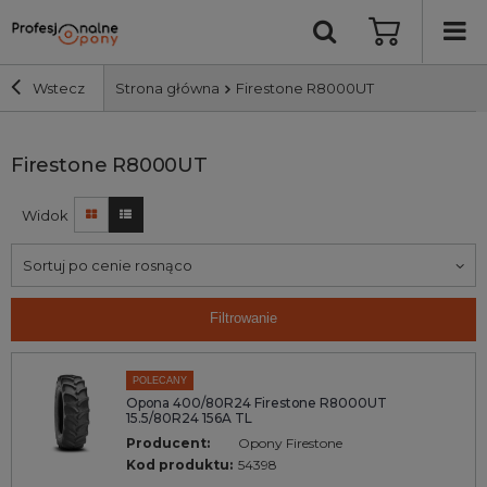
Wstecz
Strona główna
Firestone R8000UT
Szerokość i profil
Firestone R8000UT
Widok
Średnica
Sortuj po cenie rosnąco
Producent
Filtrowanie
Bieżnik
POLECANY
Nośność
Opona 400/80R24 Firestone R8000UT
15.5/80R24 156A TL
Producent:
Opony Firestone
Wyszukaj
Kod produktu:
54398