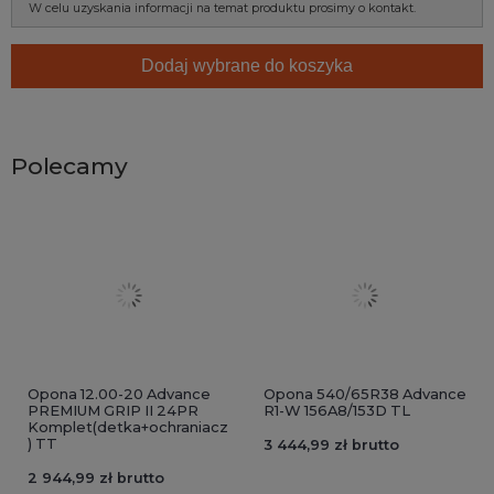
W celu uzyskania informacji na temat produktu prosimy o kontakt.
Dodaj wybrane do koszyka
Polecamy
Opona 12.00-20 Advance
Opona 540/65R38 Advance
PREMIUM GRIP II 24PR
R1-W 156A8/153D TL
Komplet(detka+ochraniacz
) TT
3 444,99 zł brutto
2 944,99 zł brutto