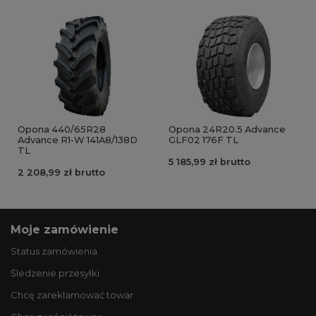
Opona 440/65R28
Opona 24R20.5 Advance
Advance R1-W 141A8/138D
GLF02 176F TL
TL
5 185,99 zł brutto
2 208,99 zł brutto
Moje zamówienie
Status zamówienia
Śledzenie przesyłki
Chcę zareklamować towar