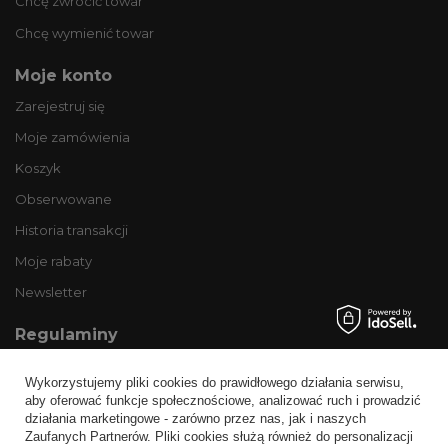
Chcę zwrócić towar
Chcę wymienić towar
Moje konto
Zarejestruj się
Moje zamówienia
Koszyk
Obserwowane
Historia transakcji
Moje rabaty
Newsletter
Regulaminy
Informacje o sklepie
Wykorzystujemy pliki cookies do prawidłowego działania serwisu,
Wysyłka
aby oferować funkcje społecznościowe, analizować ruch i prowadzić
działania marketingowe - zarówno przez nas, jak i naszych
Sposoby płatności i prowizje
Zaufanych Partnerów. Pliki cookies służą również do personalizacji