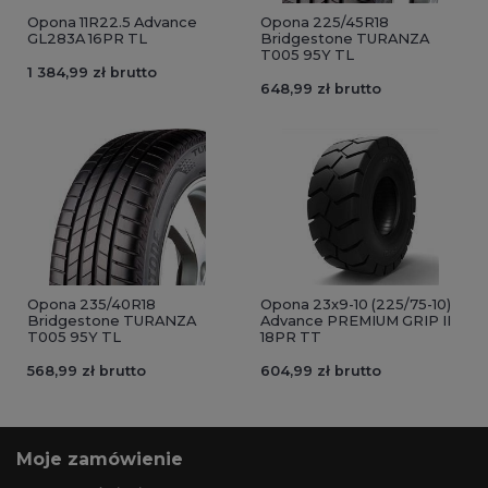
Opona 11R22.5 Advance
Opona 225/45R18
GL283A 16PR TL
Bridgestone TURANZA
T005 95Y TL
1 384,99 zł brutto
648,99 zł brutto
Opona 235/40R18
Opona 23x9-10 (225/75-10)
Bridgestone TURANZA
Advance PREMIUM GRIP II
T005 95Y TL
18PR TT
568,99 zł brutto
604,99 zł brutto
Moje zamówienie