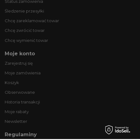
Status zamówienia
Śledzenie przesyłki
Chcę zareklamować towar
Chcę zwrócić towar
Chcę wymienić towar
Moje konto
Zarejestruj się
Moje zamówienia
Koszyk
Obserwowane
Historia transakcji
Moje rabaty
Newsletter
Regulaminy