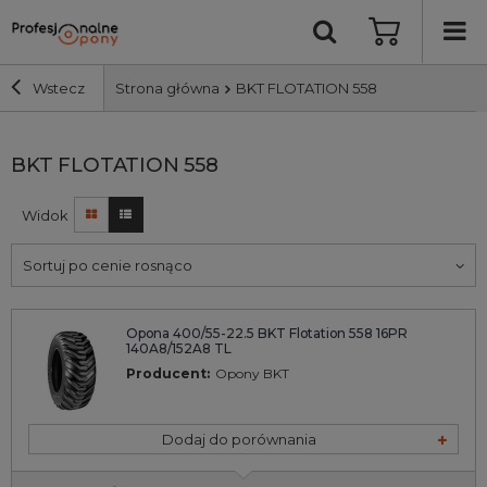
Wstecz
Strona główna
BKT FLOTATION 558
Szerokość i profil
BKT FLOTATION 558
Widok
Średnica
Sortuj po cenie rosnąco
Producent
Opona 400/55-22.5 BKT Flotation 558 16PR
Bieżnik
140A8/152A8 TL
Producent:
Opony BKT
Nośność
Dodaj do porównania
Wyszukaj