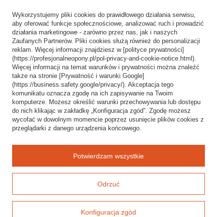
Informacje o sklepie
Wykorzystujemy pliki cookies do prawidłowego działania serwisu,
Wysyłka
aby oferować funkcje społecznościowe, analizować ruch i prowadzić
działania marketingowe - zarówno przez nas, jak i naszych
Sposoby płatności i prowizje
Zaufanych Partnerów. Pliki cookies służą również do personalizacji
Regulamin
reklam. Więcej informacji znajdziesz w [polityce prywatności]
(https://profesjonalneopony.pl/pol-privacy-and-cookie-notice.html).
Polityka prywatności
Więcej informacji na temat warunków i prywatności można znaleźć
także na stronie [Prywatność i warunki Google]
Odstąpienie od umowy
(https://business.safety.google/privacy/). Akceptacja tego
komunikatu oznacza zgodę na ich zapisywanie na Twoim
Popularne kategorie
komputerze. Możesz określić warunki przechowywania lub dostępu
do nich klikając w zakładkę „Konfiguracja zgód”. Zgodę możesz
Opony bezdętkowe
wycofać w dowolnym momencie poprzez usunięcie plików cookies z
Opony dętkowe
przeglądarki z danego urządzenia końcowego.
Blog
Potwierdzam wszystkie
Odrzuć
Konfiguracja zgód