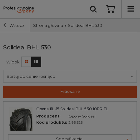
Wstecz
Strona główna
Solideal BHL 530
Szerokość i profil
Solideal BHL 530
Widok
Średnica
Sortuj po cenie rosnąco
Producent
Filtrowanie
Bieżnik
Opona 11L-15 Solideal BHL 530 10PR TL
Nośność
Producent:
Opony Solideal
Kod produktu:
2.95.525
Wyszukaj
Specyfikacja