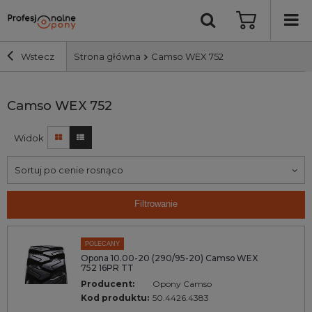
Wstecz
Strona główna
Camso WEX 752
Szerokość i profil
Camso WEX 752
Widok
Średnica
Sortuj po cenie rosnąco
Producent
Filtrowanie
Bieżnik
POLECANY
Nośność
Opona 10.00-20 (290/95-20) Camso WEX
752 16PR TT
Producent:
Opony Camso
Wyszukaj
Kod produktu:
50.4426.4383