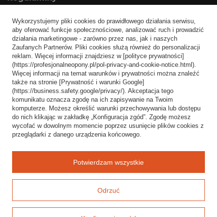
Informacje o sklepie
Wykorzystujemy pliki cookies do prawidłowego działania serwisu,
Wysyłka
aby oferować funkcje społecznościowe, analizować ruch i prowadzić
działania marketingowe - zarówno przez nas, jak i naszych
Sposoby płatności i prowizje
Zaufanych Partnerów. Pliki cookies służą również do personalizacji
Regulamin
reklam. Więcej informacji znajdziesz w [polityce prywatności]
(https://profesjonalneopony.pl/pol-privacy-and-cookie-notice.html).
Polityka prywatności
Więcej informacji na temat warunków i prywatności można znaleźć
także na stronie [Prywatność i warunki Google]
Odstąpienie od umowy
(https://business.safety.google/privacy/). Akceptacja tego
komunikatu oznacza zgodę na ich zapisywanie na Twoim
Popularne kategorie
komputerze. Możesz określić warunki przechowywania lub dostępu
do nich klikając w zakładkę „Konfiguracja zgód”. Zgodę możesz
Opony bezdętkowe
wycofać w dowolnym momencie poprzez usunięcie plików cookies z
Opony dętkowe
przeglądarki z danego urządzenia końcowego.
Blog
Potwierdzam wszystkie
Odrzuć