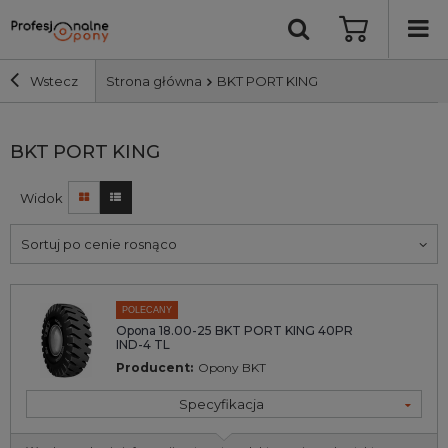
Wstecz
Strona główna
BKT PORT KING
Szerokość i profil
BKT PORT KING
Widok
Średnica
Sortuj po cenie rosnąco
Producent
Bieżnik
POLECANY
Opona 18.00-25 BKT PORT KING 40PR
IND-4 TL
Nośność
Producent:
Opony BKT
Specyfikacja
Wyszukaj