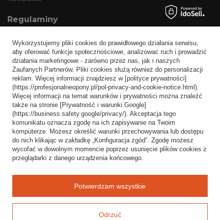
Regulaminy
Informacje o sklepie
Wykorzystujemy pliki cookies do prawidłowego działania serwisu,
Wysyłka
aby oferować funkcje społecznościowe, analizować ruch i prowadzić
działania marketingowe - zarówno przez nas, jak i naszych
Sposoby płatności i prowizje
Zaufanych Partnerów. Pliki cookies służą również do personalizacji
Regulamin
reklam. Więcej informacji znajdziesz w [polityce prywatności]
(https://profesjonalneopony.pl/pol-privacy-and-cookie-notice.html).
Polityka prywatności
Więcej informacji na temat warunków i prywatności można znaleźć
także na stronie [Prywatność i warunki Google]
Odstąpienie od umowy
(https://business.safety.google/privacy/). Akceptacja tego
komunikatu oznacza zgodę na ich zapisywanie na Twoim
Popularne kategorie
komputerze. Możesz określić warunki przechowywania lub dostępu
do nich klikając w zakładkę „Konfiguracja zgód”. Zgodę możesz
Opony bezdętkowe
wycofać w dowolnym momencie poprzez usunięcie plików cookies z
Opony dętkowe
przeglądarki z danego urządzenia końcowego.
Blog
Potwierdzam wszystkie
Odrzuć