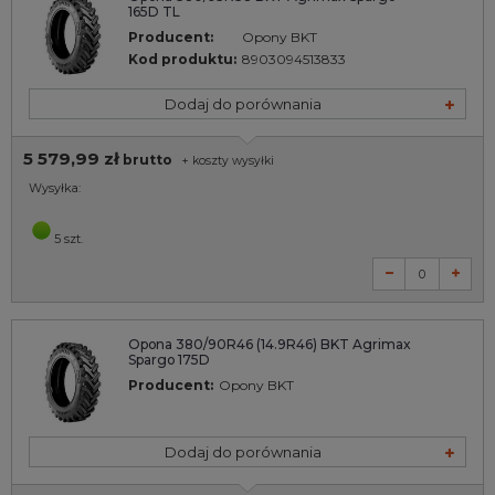
165D TL
Producent:
Opony BKT
Kod produktu:
8903094513833
Dodaj do porównania
5 579,99 zł
brutto
+
koszty wysyłki
Wysyłka:
5 szt.
Opona 380/90R46 (14.9R46) BKT Agrimax
Spargo 175D
Producent:
Opony BKT
Dodaj do porównania