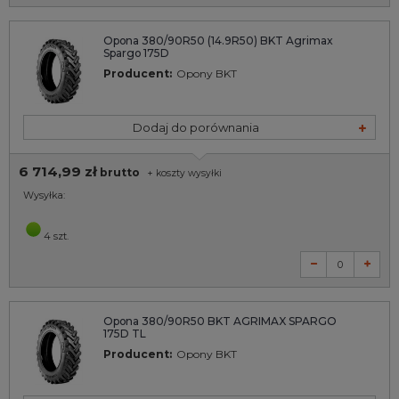
Opona 380/90R50 (14.9R50) BKT Agrimax
Spargo 175D
Producent:
Opony BKT
Dodaj do porównania
6 714,99 zł
brutto
+
koszty wysyłki
Wysyłka:
4 szt.
Opona 380/90R50 BKT AGRIMAX SPARGO
175D TL
Producent:
Opony BKT