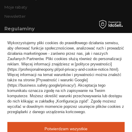
Moje rabaty
Newsletter
Regulaminy
Informacje o sklepie
Wykorzystujemy pliki cookies do prawidłowego działania serwisu,
Wysyłka
aby oferować funkcje społecznościowe, analizować ruch i prowadzić
działania marketingowe - zarówno przez nas, jak i naszych
Sposoby płatności i prowizje
Zaufanych Partnerów. Pliki cookies służą również do personalizacji
Regulamin
reklam. Więcej informacji znajdziesz w [polityce prywatności]
(https://profesjonalneopony.pl/pol-privacy-and-cookie-notice.html).
Polityka prywatności
Więcej informacji na temat warunków i prywatności można znaleźć
także na stronie [Prywatność i warunki Google]
Odstąpienie od umowy
(https://business.safety.google/privacy/). Akceptacja tego
komunikatu oznacza zgodę na ich zapisywanie na Twoim
Popularne kategorie
komputerze. Możesz określić warunki przechowywania lub dostępu
do nich klikając w zakładkę „Konfiguracja zgód”. Zgodę możesz
Opony bezdętkowe
wycofać w dowolnym momencie poprzez usunięcie plików cookies z
Opony dętkowe
przeglądarki z danego urządzenia końcowego.
Blog
Potwierdzam wszystkie