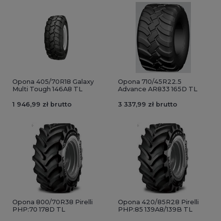
Opona 405/70R18 Galaxy
Opona 710/45R22.5
Multi Tough 146A8 TL
Advance AR833 165D TL
1 946,99 zł brutto
3 337,99 zł brutto
Opona 800/70R38 Pirelli
Opona 420/85R28 Pirelli
PHP:70 178D TL
PHP:85 139A8/139B TL