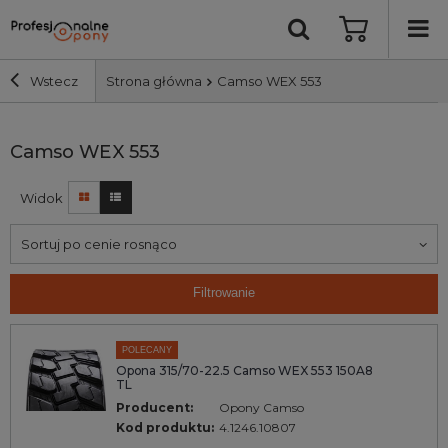
Wstecz
Strona główna
Camso WEX 553
Szerokość i profil
Camso WEX 553
Widok
Średnica
Sortuj po cenie rosnąco
Producent
Filtrowanie
Bieżnik
POLECANY
Nośność
Opona 315/70-22.5 Camso WEX 553 150A8
TL
Producent:
Opony Camso
Wyszukaj
Kod produktu:
4.1246.10807