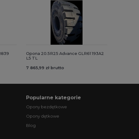
R839
Opona 20.5R25 Advance GLR61 193A2
L5 TL
7 865,99 zł brutto
Popularne kategorie
Opony bezdętkowe
Opony dętkowe
Blog