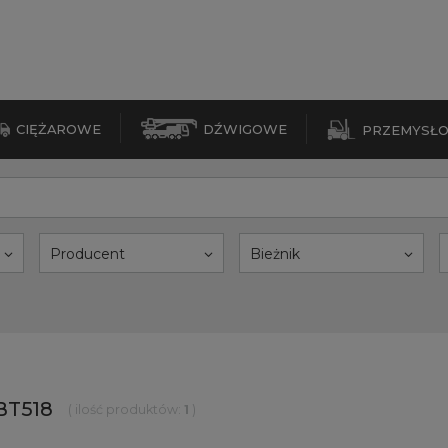
CIĘŻAROWE
DŹWIGOWE
PRZEMYSŁ
Producent
Bieżnik
BT518
( ilość produktów:
1
)