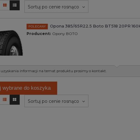
Sortuj po cenie rosnąco
Opona 385/65R22.5 Boto BT518 20PR 160
POLECANY
Producent:
Opony BOTO
 uzyskania informacji na temat produktu prosimy o kontakt.
j wybrane do koszyka
Sortuj po cenie rosnąco