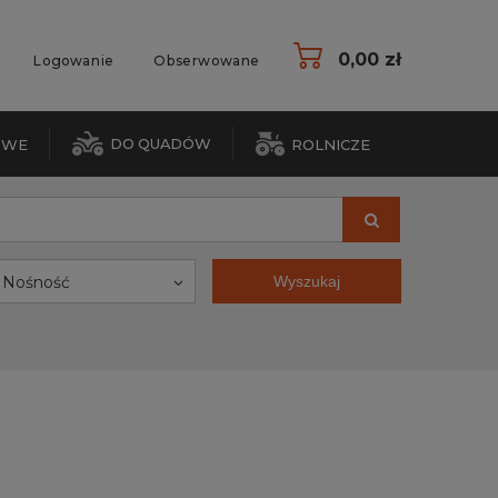
0,00 zł
Logowanie
Obserwowane
DO QUADÓW
OWE
ROLNICZE
Nośność
Wyszukaj