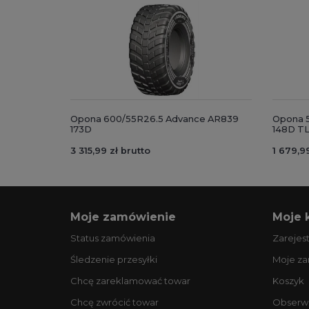
Opona 600/55R26.5 Advance AR839
Opona 
173D
148D T
3 315,99 zł brutto
1 679,99
Moje zamówienie
Moje 
Status zamówienia
Zarejest
Śledzenie przesyłki
Moje z
Chcę zareklamować towar
Koszyk
Chcę zwrócić towar
Obserw