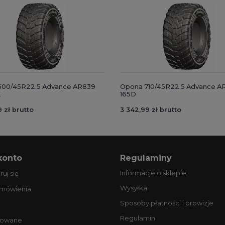
500/45R22.5 Advance AR839
Opona 710/45R22.5 Advance A
L
165D
 zł brutto
3 342,99 zł brutto
konto
Regulaminy
Informacje o sklepie
ruj się
Wysyłka
amówienia
Sposoby płatności i prowizje
Regulamin
owane