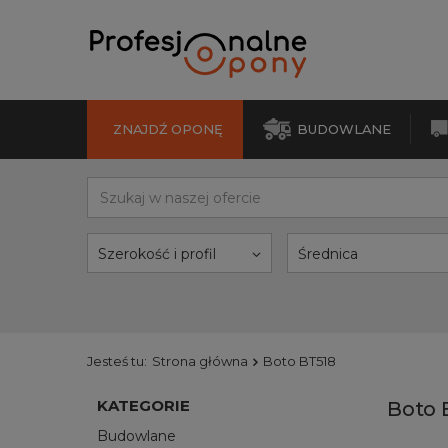
ZNAJDŹ OPONĘ
BUDOWLANE
Szerokość i profil
Średnica
Jesteś tu:
Strona główna
Boto BT518
KATEGORIE
Boto 
Budowlane