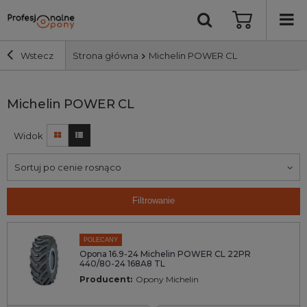
Wstecz
Strona główna
Michelin POWER CL
Szerokość i profil
Michelin POWER CL
Widok
Średnica
Sortuj po cenie rosnąco
Producent
Filtrowanie
Bieżnik
POLECANY
Nośność
Opona 16.9-24 Michelin POWER CL 22PR
440/80-24 168A8 TL
Producent:
Opony Michelin
Wyszukaj