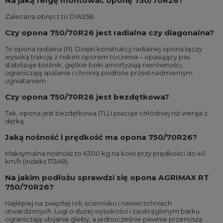
Na jaką felgę montować oponę 750/70R26?
Zalecana obręcz to DW25B.
Czy opona 750/70R26 jest radialna czy diagonalna?
To opona radialna (R). Dzięki konstrukcji radialnej opona łączy
wysoką trakcję z niskim oporem toczenia – opasujący pas
stabilizuje bieżnik, giętkie boki amortyzują nierówności,
ograniczają spalanie i chronią podłoże przed nadmiernym
ugniataniem.
Czy opona 750/70R26 jest bezdętkowa?
Tak, opona jest bezdętkowa (TL) i pracuje chłodniej niż wersja z
dętką.
Jaką nośność i prędkość ma opona 750/70R26?
Maksymalna nośność to 6300 kg na koło przy prędkości do 40
km/h (indeks 172A8).
Na jakim podłożu sprawdzi się opona AGRIMAX RT
750/70R26?
Najlepiej na zwięzłej roli, ściernisku i nawierzchniach
utwardzonych. Lugi o dużej wysokości i zaokrąglonym barku
ograniczają ubijanie gleby, a jednocześnie pewnie przenoszą