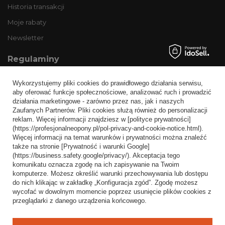
Historia transakcji
Moje rabaty
Newsletter
Regulaminy
Informacje o sklepie
Wykorzystujemy pliki cookies do prawidłowego działania serwisu,
Wysyłka
aby oferować funkcje społecznościowe, analizować ruch i prowadzić
działania marketingowe - zarówno przez nas, jak i naszych
Sposoby płatności i prowizje
Zaufanych Partnerów. Pliki cookies służą również do personalizacji
Regulamin
reklam. Więcej informacji znajdziesz w [polityce prywatności]
(https://profesjonalneopony.pl/pol-privacy-and-cookie-notice.html).
Polityka prywatności
Więcej informacji na temat warunków i prywatności można znaleźć
także na stronie [Prywatność i warunki Google]
Odstąpienie od umowy
(https://business.safety.google/privacy/). Akceptacja tego
komunikatu oznacza zgodę na ich zapisywanie na Twoim
Popularne kategorie
komputerze. Możesz określić warunki przechowywania lub dostępu
do nich klikając w zakładkę „Konfiguracja zgód”. Zgodę możesz
Opony bezdętkowe
wycofać w dowolnym momencie poprzez usunięcie plików cookies z
Opony dętkowe
przeglądarki z danego urządzenia końcowego.
Blog