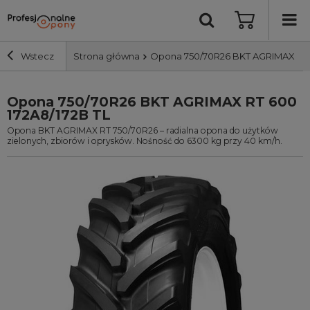
Wstecz
Strona główna
Opona 750/70R26 BKT AGRIMAX RT 6
Opona 750/70R26 BKT AGRIMAX RT 600
Szerokość i profil
172A8/172B TL
Opona BKT AGRIMAX RT 750/70R26 – radialna opona do użytków
Średnica
zielonych, zbiorów i oprysków. Nośność do 6300 kg przy 40 km/h.
Producent
Bieżnik
Nośność
Wyszukaj