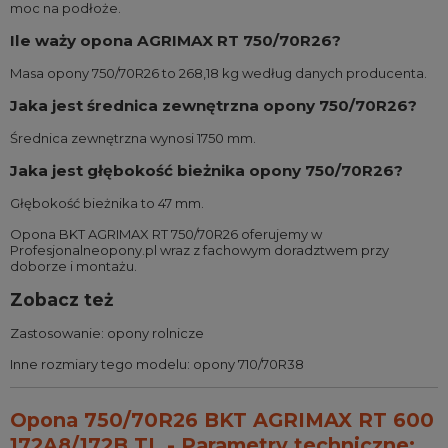
moc na podłoże.
Ile waży opona AGRIMAX RT 750/70R26?
Masa opony 750/70R26 to 268,18 kg według danych producenta.
Jaka jest średnica zewnętrzna opony 750/70R26?
Średnica zewnętrzna wynosi 1750 mm.
Jaka jest głębokość bieżnika opony 750/70R26?
Głębokość bieżnika to 47 mm.
Opona BKT AGRIMAX RT 750/70R26 oferujemy w
Profesjonalneopony.pl wraz z fachowym doradztwem przy
doborze i montażu.
Zobacz też
Zastosowanie:
opony rolnicze
Inne rozmiary tego modelu:
opony 710/70R38
Opona 750/70R26 BKT AGRIMAX RT 600
172A8/172B TL - Parametry techniczne: