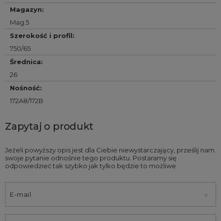
Magazyn
:
Mag.5
Szerokość i profil
:
750/65
Średnica
:
26
Nośność
:
172A8/172B
Zapytaj o produkt
Jeżeli powyższy opis jest dla Ciebie niewystarczający, prześlij nam
swoje pytanie odnośnie tego produktu. Postaramy się
odpowiedzieć tak szybko jak tylko będzie to możliwe.
E-mail