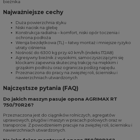
bieżnika
Najważniejsze cechy
Duża powierzchnia styku
Niski nacisk na glebę
Konstrukcja radialna – komfort, niski opór toczenia i
ochrona podłoża
Wersja bezdętkowa (TL) – łatwy montaż i mniejsze ryzyko
utraty ciśnienia
Nośność do 6300 kg przy 40 km/h (indeks 172A8)
Agresywny bieżnik z wysokimi, samoczyszczącymi się
klockami zapewnia skuteczną trakcję na miękkim i
grząskim podłożu oraz ogranicza poślizg napędu.
Przeznaczona do pracy na zwięzłej roli, ściernisku i
nawierzchniach utwardzonych
Najczęstsze pytania (FAQ)
Do jakich maszyn pasuje opona AGRIMAX RT
750/70R26?
Przeznaczona jest do ciągników rolniczych, agregatów
uprawowych, pługów i maszyn w pracach polowych oraz w
transporcie. Z powodzeniem pracuje na zwięzłej roli, ściernisku i
nawierzchniach utwardzonych.