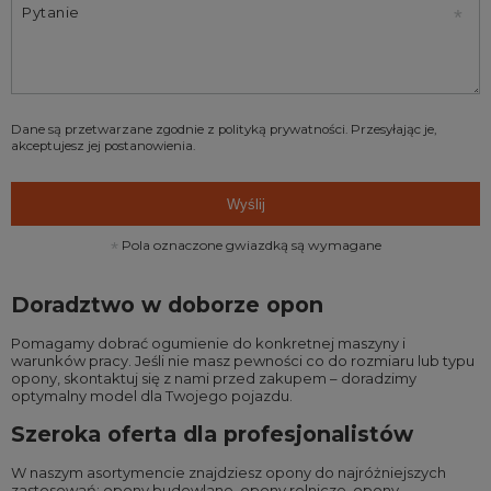
Pytanie
Dane są przetwarzane zgodnie z
polityką prywatności
. Przesyłając je,
akceptujesz jej postanowienia.
Wyślij
Pola oznaczone gwiazdką są wymagane
Doradztwo w doborze opon
Pomagamy dobrać ogumienie do konkretnej maszyny i
warunków pracy. Jeśli nie masz pewności co do rozmiaru lub typu
opony, skontaktuj się z nami przed zakupem – doradzimy
optymalny model dla Twojego pojazdu.
Szeroka oferta dla profesjonalistów
W naszym asortymencie znajdziesz opony do najróżniejszych
zastosowań:
opony budowlane
,
opony rolnicze
,
opony