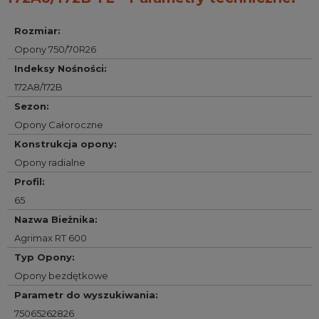
Rozmiar
:
Opony 750/70R26
Indeksy Nośności
:
172A8/172B
Sezon
:
Opony Całoroczne
Konstrukcja opony
:
Opony radialne
Profil
:
65
Nazwa Bieżnika
:
Agrimax RT 600
Typ Opony
:
Opony bezdętkowe
Parametr do wyszukiwania
:
75065262826