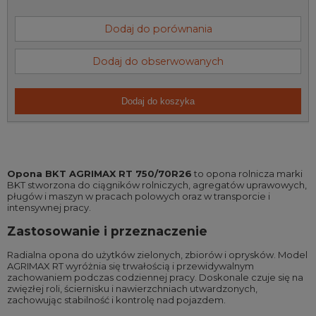
Dodaj do porównania
Dodaj do obserwowanych
Dodaj do koszyka
Opona BKT AGRIMAX RT 750/70R26
to opona rolnicza marki
BKT stworzona do ciągników rolniczych, agregatów uprawowych,
pługów i maszyn w pracach polowych oraz w transporcie i
intensywnej pracy.
Zastosowanie i przeznaczenie
Radialna opona do użytków zielonych, zbiorów i oprysków. Model
AGRIMAX RT wyróżnia się trwałością i przewidywalnym
zachowaniem podczas codziennej pracy. Doskonale czuje się na
zwięzłej roli, ściernisku i nawierzchniach utwardzonych,
zachowując stabilność i kontrolę nad pojazdem.