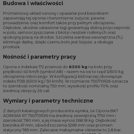
Budowa i właściwości
Promieniowy układ osnowy i opasanie pod bieżnikiem
zapewniają tej oponie równomierne zużycie, pewne
prowadzenie oraz komfort także przy pełnym obciążeniu.
Głębokie, ukośnie ustawione lugi gwarantują dobrą przyczepność
w polu, samooczyszczanie z błota i resztek roślinnych oraz
spokojną pracę na drodze. Szczelna warstwa wewnętrzna (TL)
eliminuje dętkę, dzięki czemu koło jest lżejsze, a obsługa
prostsza.
Nośność i parametry pracy
Opona o indeksie 172 przenosi do
6300 kg
na koło przy
prędkości 40 km/h (symbol A8) – razem na osi to rząd 12600 kg
obciążenia roboczego. W konfiguracji bliźniaczej obowiązuje
indeks 172B (6300 kg / 50 km/h). W rozmiarze 750/70R26 oznacza
to szerokość nominalną 750 mm, wysokość profilu 70% oraz
średnicę obręczy 26 cali.
Wymiary i parametry techniczne
Z danych katalogowych producenta wynika, że Opona BKT
AGRIMAX RT 750/70R26 ma średnicę zewnętrzną 1750 mm i
szerokość 780 mm, a jej masa wynosi 268,18 kg. Głębokość
bieżnika 47 mm, obwód toczenia 5269 mm oraz promień
statyczny 785 mm. Zalecane maksymalne ciśnienie to 2,8 bar;