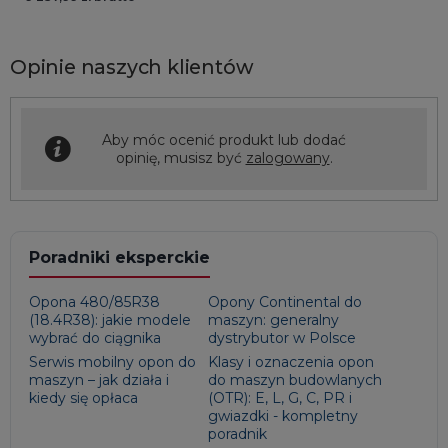
Opinie naszych klientów
Aby móc ocenić produkt lub dodać
opinię, musisz być
zalogowany
.
Poradniki eksperckie
Opona 480/85R38
Opony Continental do
(18.4R38): jakie modele
maszyn: generalny
wybrać do ciągnika
dystrybutor w Polsce
Serwis mobilny opon do
Klasy i oznaczenia opon
maszyn – jak działa i
do maszyn budowlanych
kiedy się opłaca
(OTR): E, L, G, C, PR i
gwiazdki - kompletny
poradnik