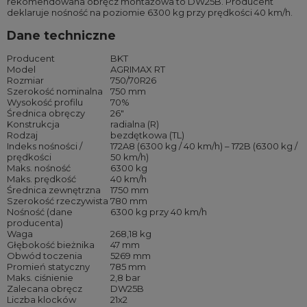
rekomendowana obręcz montażowa to DW25B. Producent
deklaruje nośność na poziomie 6300 kg przy prędkości 40 km/h.
Dane techniczne
Producent
BKT
Model
AGRIMAX RT
Rozmiar
750/70R26
Szerokość nominalna
750 mm
Wysokość profilu
70%
Średnica obręczy
26″
Konstrukcja
radialna (R)
Rodzaj
bezdętkowa (TL)
Indeks nośności /
172A8 (6300 kg / 40 km/h) – 172B (6300 kg /
prędkości
50 km/h)
Maks. nośność
6300 kg
Maks. prędkość
40 km/h
Średnica zewnętrzna
1750 mm
Szerokość rzeczywista
780 mm
Nośność (dane
6300 kg przy 40 km/h
producenta)
Waga
268,18 kg
Głębokość bieżnika
47 mm
Obwód toczenia
5269 mm
Promień statyczny
785 mm
Maks. ciśnienie
2,8 bar
Zalecana obręcz
DW25B
Liczba klocków
21x2