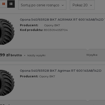
Sortuj po cenie rosnąco
Pokaż 20
Opona 540/65R28 BKT AGRIMAX RT 600 145A8/142D 
Producent:
Opony BKT
Kod produktu:
8903094053704
99 zł
brutto
Wysyłka:
+
koszty wysyłki
Opona 540/65R28 BKT Agrimax RT 600 145A8/142D
Producent:
Opony BKT