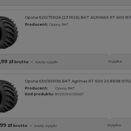
Opona 620/75R26 (23.1R26) BKT AGRIMAX RT 600 16
Producent:
Opony BKT
,99 zł
brutto
Wysyłka:
+
koszty wysyłki
Opona 650/65R38 BKT Agrimax RT 600 20.8R38 157D
Producent:
Opony BKT
Kod produktu:
8903094053667
99 zł
brutto
Wysyłka:
+
koszty wysyłki