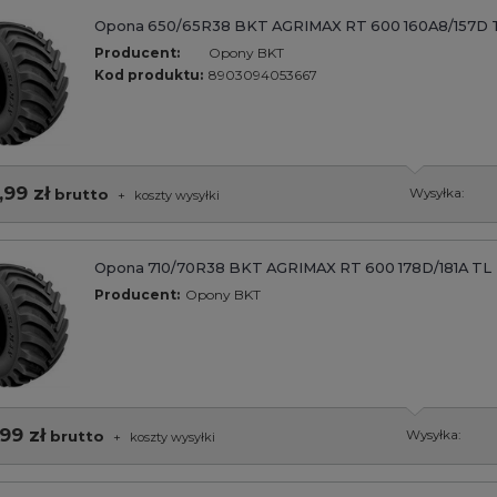
Opona 650/65R38 BKT AGRIMAX RT 600 160A8/157D 
Producent:
Opony BKT
Kod produktu:
8903094053667
,99 zł
brutto
Wysyłka:
+
koszty wysyłki
Opona 710/70R38 BKT AGRIMAX RT 600 178D/181A TL
Producent:
Opony BKT
99 zł
brutto
Wysyłka:
+
koszty wysyłki