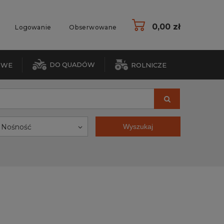
0,00 zł
Logowanie
Obserwowane
DO QUADÓW
OWE
ROLNICZE
Nośność
Wyszukaj