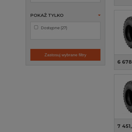
POKAŻ TYLKO
Dostępne
(
27
)
Zastosuj wybrane filtry
6 678
7 451,