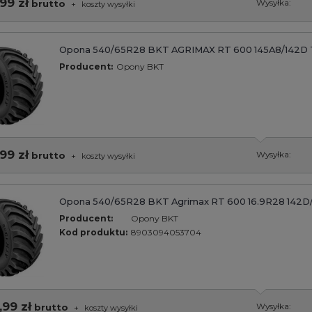
99 zł
brutto
Wysyłka:
+
koszty wysyłki
Opona 540/65R28 BKT AGRIMAX RT 600 145A8/142D 
Producent:
Opony BKT
99 zł
brutto
Wysyłka:
+
koszty wysyłki
Opona 540/65R28 BKT Agrimax RT 600 16.9R28 142D
Producent:
Opony BKT
Kod produktu:
8903094053704
,99 zł
brutto
Wysyłka:
+
koszty wysyłki