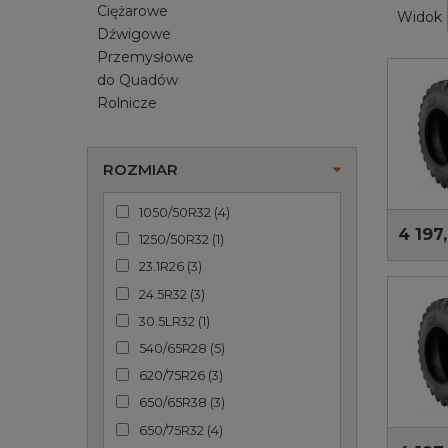
Ciężarowe
Widok
Dźwigowe
Przemysłowe
do Quadów
Rolnicze
ROZMIAR
1050/50R32
(
4
)
4 197,
1250/50R32
(
1
)
23.1R26
(
3
)
24.5R32
(
3
)
30.5LR32
(
1
)
540/65R28
(
5
)
620/75R26
(
3
)
650/65R38
(
3
)
650/75R32
(
4
)