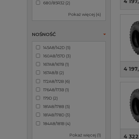
4 197,
680/85R32
(
2
)
Pokaż więcej (4)
NOŚNOŚĆ
145A8/142D
(
5
)
160A8/157D
(
3
)
167A8/167B
(
1
)
4 197,
167A8/B
(
2
)
172A8/172B
(
6
)
176A8/173B
(
1
)
179D
(
2
)
181A8/178B
(
5
)
181A8/178D
(
3
)
184A8/181B
(
4
)
Pokaż więcej (1)
4 322