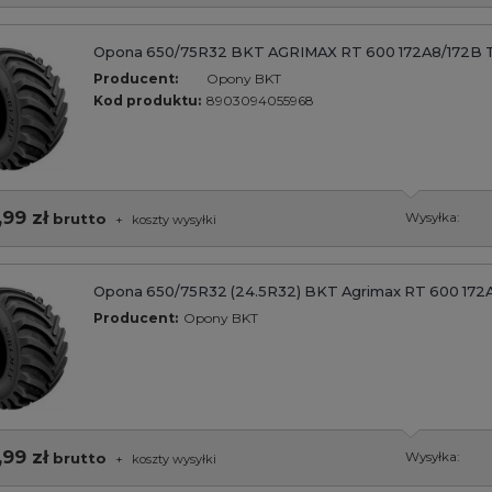
Opona 650/75R32 BKT AGRIMAX RT 600 172A8/172B 
Producent:
Opony BKT
Kod produktu:
8903094055968
,99 zł
brutto
Wysyłka:
+
koszty wysyłki
Opona 650/75R32 (24.5R32) BKT Agrimax RT 600 172
Producent:
Opony BKT
,99 zł
brutto
Wysyłka:
+
koszty wysyłki