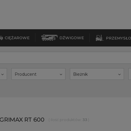
CIĘŻAROWE
DŹWIGOWE
PRZEMYSŁ
Producent
Bieżnik
GRIMAX RT 600
( ilość produktów:
33
)