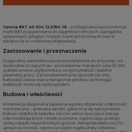
Opona BKT AS 504 12.5/80-18
– profesjonalna opona rolnicza
marki BKT przygotowana do ciągników rolniczych, agregatów
uprawowych, pługów i maszyn w pracach polowych oraz w
transporcie w codziennej eksploatacji.
Zastosowanie i przeznaczenie
Diagonalna, wielożebrowa opona implement do przyczep i osi
swobodnie toczących się – prowadzenie i transport. Linia AS 504
zyskała uznanie użytkowników za wytrzymałość i stabilne
parametry pracy. Z powodzeniem pracuje podczas orki,
kultywacji i siewu oraz w transporcie płodów, zachowując
stabilność i kontrolę nad pojazdem.
Budowa i właściwości
Konstrukcja diagonalna zapewnia wysoką sztywność i odporność
mechaniczną – sprawdza się tam, gdzie liczy się wytrzymałość
boków i stabilność ładunku. Mocne, samoczyszczące ostrogi
odprowadzają błoto i resztki pożniwne, ograniczając poślizg i
utratę napędu na podmokłym gruncie. Wersja bezdętkowa (TL)
upraszcza montaż, ogranicza ryzyko nagłej utraty ciśnienia i