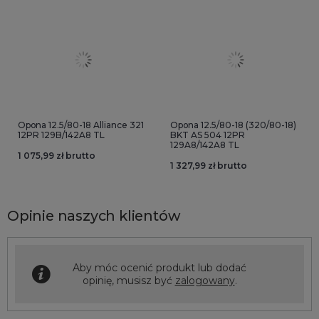
Opona 12.5/80-18 Alliance 321
Opona 12.5/80-18 (320/80-18)
12PR 129B/142A8 TL
BKT AS 504 12PR
129A8/142A8 TL
1 075,99 zł brutto
1 327,99 zł brutto
Opinie naszych klientów
Aby móc ocenić produkt lub dodać
opinię, musisz być
zalogowany
.