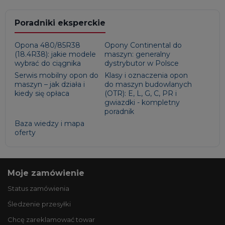
Poradniki eksperckie
Opona 480/85R38
Opony Continental do
(18.4R38): jakie modele
maszyn: generalny
wybrać do ciągnika
dystrybutor w Polsce
Serwis mobilny opon do
Klasy i oznaczenia opon
maszyn – jak działa i
do maszyn budowlanych
kiedy się opłaca
(OTR): E, L, G, C, PR i
gwiazdki - kompletny
poradnik
Baza wiedzy i mapa
oferty
Moje zamówienie
Status zamówienia
Śledzenie przesyłki
Chcę zareklamować towar