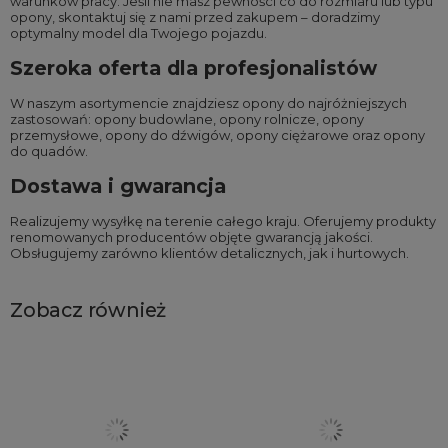
warunków pracy. Jeśli nie masz pewności co do rozmiaru lub typu
opony, skontaktuj się z nami przed zakupem – doradzimy
optymalny model dla Twojego pojazdu.
Szeroka oferta dla profesjonalistów
W naszym asortymencie znajdziesz opony do najróżniejszych
zastosowań:
opony budowlane
,
opony rolnicze
,
opony
przemysłowe
,
opony do dźwigów
,
opony ciężarowe
oraz
opony
do quadów
.
Dostawa i gwarancja
Realizujemy wysyłkę na terenie całego kraju. Oferujemy produkty
renomowanych producentów objęte gwarancją jakości.
Obsługujemy zarówno klientów detalicznych, jak i hurtowych.
Zobacz również