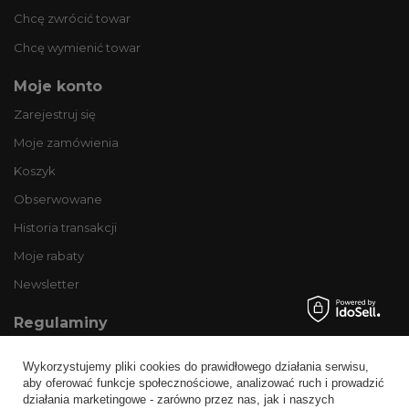
Chcę zwrócić towar
Chcę wymienić towar
Moje konto
Zarejestruj się
Moje zamówienia
Koszyk
Obserwowane
Historia transakcji
Moje rabaty
Newsletter
Regulaminy
Informacje o sklepie
Wykorzystujemy pliki cookies do prawidłowego działania serwisu,
Wysyłka
aby oferować funkcje społecznościowe, analizować ruch i prowadzić
działania marketingowe - zarówno przez nas, jak i naszych
Sposoby płatności i prowizje