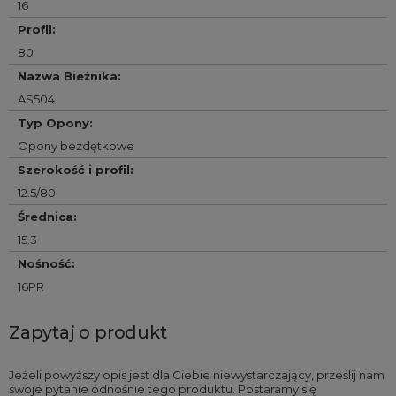
16
Profil
:
80
Nazwa Bieżnika
:
AS504
Typ Opony
:
Opony bezdętkowe
Szerokość i profil
:
12.5/80
Średnica
:
15.3
Nośność
:
16PR
Zapytaj o produkt
Jeżeli powyższy opis jest dla Ciebie niewystarczający, prześlij nam
swoje pytanie odnośnie tego produktu. Postaramy się