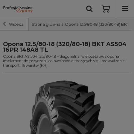
Wstecz
Strona główna
Opona 12.5/80-18 (320/80-18) BKT A
Opona 12.5/80-18 (320/80-18) BKT AS504
Szerokość i profil
16PR 148A8 TL
Opona BKT AS 504 12.5/80-18 – diagonalna, wielożebrowa opona
Średnica
implement do przyczep i osi swobodnie toczących się – prowadzenie i
transport. 16 warstw (PR).
Producent
Bieżnik
Nośność
Wyszukaj