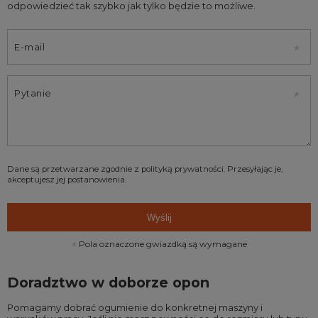
odpowiedzieć tak szybko jak tylko będzie to możliwe.
E-mail
Pytanie
Dane są przetwarzane zgodnie z
polityką prywatności
. Przesyłając je,
akceptujesz jej postanowienia.
Wyślij
Pola oznaczone gwiazdką są wymagane
Doradztwo w doborze opon
Pomagamy dobrać ogumienie do konkretnej maszyny i