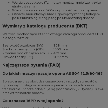
Wersja bezdętkowa (TL) – łatwy montaż i mniejsze ryzyko
utraty ciśnienia
Wzmocniony karkas 16PR – odporność na przeciążenia
Otwarty, kierunkowy układ lugów łączy mocną trakcję w
polu z kulturalną, cichą jazdą po utwardzonej drodze.
Wymiary z katalogu producenta (BKT)
Wartości pochodzące z technicznego katalogu producenta BKT
dla tego rozmiaru:
Szerokość przekroju (SW)
308 mm
Średnica zewnętrzna (OD)
1000 mm
Promień pod obciążeniem (SLR)
432 mm
Obwód toczny (RC)
2827 mm
Najczęstsze pytania (FAQ)
Do jakich maszyn pasuje opona AS 504 12.5/80-18?
Sprawdzi się przy obsłudze ciągników rolniczych, agregatów
uprawowych, pługów i maszyn w pracach polowych oraz w
transporcie. Dobrze odnajduje się podczas orki, kultywacji i siewu
oraz w transporcie płodów.
Co oznacza 16PR w tej oponie?