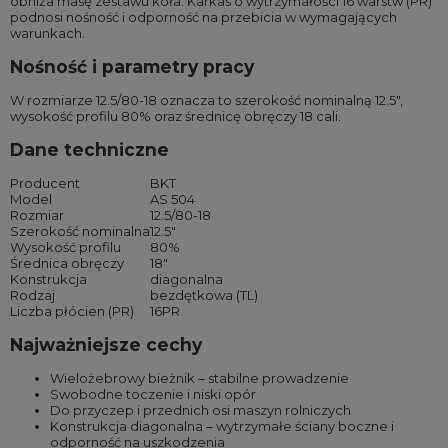
obniża masę zestawu koła. Karkas o wytrzymałości 16 warstw (PR)
podnosi nośność i odporność na przebicia w wymagających
warunkach.
Nośność i parametry pracy
W rozmiarze 12.5/80-18 oznacza to szerokość nominalną 12.5″,
wysokość profilu 80% oraz średnicę obręczy 18 cali.
Dane techniczne
Producent
BKT
Model
AS 504
Rozmiar
12.5/80-18
Szerokość nominalna
12.5″
Wysokość profilu
80%
Średnica obręczy
18″
Konstrukcja
diagonalna
Rodzaj
bezdętkowa (TL)
Liczba płócien (PR)
16PR
Najważniejsze cechy
Wielożebrowy bieżnik – stabilne prowadzenie
Swobodne toczenie i niski opór
Do przyczep i przednich osi maszyn rolniczych
Konstrukcja diagonalna – wytrzymałe ściany boczne i
odporność na uszkodzenia