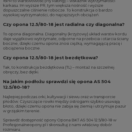
16PR to warstwowość (Ply Rating) – wskaźnik wytrzymałości
karkasu. Im wyższe PR, tym większa nośność i wyższe
dopuszczalne ciśnienie robocze. To konstrukcja o bardzo
wysokiej wytrzymałości, do najcięższych obciążeń.
Czy opona 12.5/80-18 jest radialna czy diagonalna?
To opona diagonalna. Diagonalny (krzyżowy) układ warstw kordu
daje wyjątkowo wytrzymałe, odporne na przebicia i otarcia ściany
boczne, dzięki czemu opona znosi ciężką, wymagającą pracę i
obciążenia boczne.
Czy opona 12.5/80-18 jest bezdętkowa?
Tak, to konstrukcja bezdętkowa (TL) – montaż na szczelnej
obręczy, bez dętki.
Na jakim podłożu sprawdzi się opona AS 504
12.5/80-18?
Najlepiej podczas orki, kultywacji i siewu oraz w transporcie
płodów. Czyszczące rowki między ostrogami szybko usuwają
błoto, dzięki czemu opona nie zabija się ziemią i utrzymuje pazur
w grząskim terenie.
Sprawdź dostępność opony Opona BKT AS 504 12.5/80-18 w
Profesjonalneopony.pl i skonsultuj z nami właściwy dobór
rozmiaru.