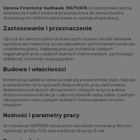
Opona Firestone Vanhawk 195/70R15
to wytrzymała opona
dostawcza marki Firestone przeznaczona do samochodów
dostawczych i lekkich ciężarówek w ciężkiej eksploatacji.
Zastosowanie i przeznaczenie
Opona do samochodów dostawczych i busów. Model Vanhawk
wyróżnia się trwałością i przewidywalnym zachowaniem podczas
codziennej pracy. Najlepiej pracuje w mieście i trasach
regionalnych przy częstych startach i hamowaniach, zachowując
stabilność i kontrolę nad pojazdem.
Budowa i właściwości
Konstrukcja radialna oznacza większą powierzchnię styku i lepsze
prowadzenie niż w oponach diagonalnych, przy zachowaniu
stabilności pod dużym obciążeniem i niższym zużyciu paliwa.
Wzmocniona konstrukcja i odporny bieżnik radzą sobie z pełnym
obciążeniem oraz częstymi startami i hamowaniami w ruchu
miejskim.
Nośność i parametry pracy
W rozmiarze 195/70R15 oznacza to szerokość nominalną 195 mm,
wysokość profilu 70% oraz średnicę obręczy 15 cali.