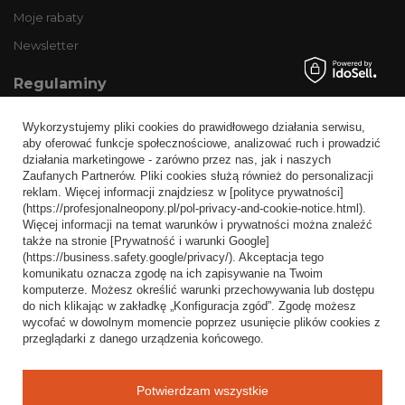
Moje rabaty
Newsletter
Regulaminy
Informacje o sklepie
Wykorzystujemy pliki cookies do prawidłowego działania serwisu,
Wysyłka
aby oferować funkcje społecznościowe, analizować ruch i prowadzić
działania marketingowe - zarówno przez nas, jak i naszych
Sposoby płatności i prowizje
Zaufanych Partnerów. Pliki cookies służą również do personalizacji
Regulamin
reklam. Więcej informacji znajdziesz w [polityce prywatności]
(https://profesjonalneopony.pl/pol-privacy-and-cookie-notice.html).
Polityka prywatności
Więcej informacji na temat warunków i prywatności można znaleźć
także na stronie [Prywatność i warunki Google]
Odstąpienie od umowy
(https://business.safety.google/privacy/). Akceptacja tego
komunikatu oznacza zgodę na ich zapisywanie na Twoim
Popularne kategorie
komputerze. Możesz określić warunki przechowywania lub dostępu
do nich klikając w zakładkę „Konfiguracja zgód”. Zgodę możesz
Opony bezdętkowe
wycofać w dowolnym momencie poprzez usunięcie plików cookies z
Opony dętkowe
przeglądarki z danego urządzenia końcowego.
Blog
Potwierdzam wszystkie