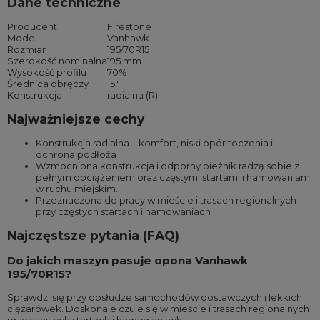
Dane techniczne
Producent
Firestone
Model
Vanhawk
Rozmiar
195/70R15
Szerokość nominalna
195 mm
Wysokość profilu
70%
Średnica obręczy
15″
Konstrukcja
radialna (R)
Najważniejsze cechy
Konstrukcja radialna – komfort, niski opór toczenia i
ochrona podłoża
Wzmocniona konstrukcja i odporny bieżnik radzą sobie z
pełnym obciążeniem oraz częstymi startami i hamowaniami
w ruchu miejskim.
Przeznaczona do pracy w mieście i trasach regionalnych
przy częstych startach i hamowaniach
Najczęstsze pytania (FAQ)
Do jakich maszyn pasuje opona Vanhawk
195/70R15?
Sprawdzi się przy obsłudze samochodów dostawczych i lekkich
ciężarówek. Doskonale czuje się w mieście i trasach regionalnych