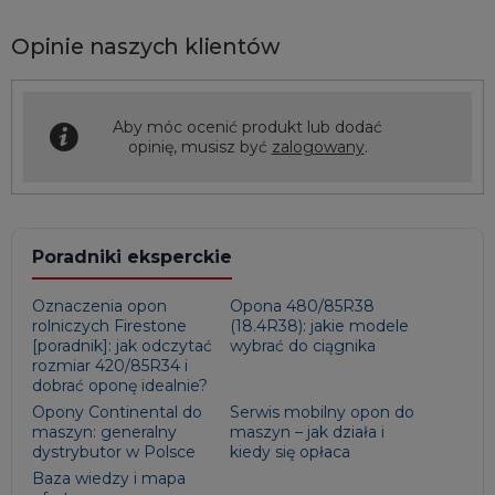
Opinie naszych klientów
Aby móc ocenić produkt lub dodać
opinię, musisz być
zalogowany
.
Poradniki eksperckie
Oznaczenia opon
Opona 480/85R38
rolniczych Firestone
(18.4R38): jakie modele
[poradnik]: jak odczytać
wybrać do ciągnika
rozmiar 420/85R34 i
dobrać oponę idealnie?
Opony Continental do
Serwis mobilny opon do
maszyn: generalny
maszyn – jak działa i
dystrybutor w Polsce
kiedy się opłaca
Baza wiedzy i mapa