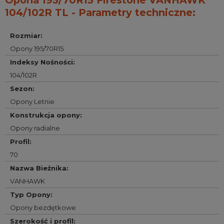
Opona 195/70R15 Firestone VANHAWK
104/102R TL - Parametry techniczne:
Rozmiar
:
Opony 195/70R15
Indeksy Nośności
:
104/102R
Sezon
:
Opony Letnie
Konstrukcja opony
:
Opony radialne
Profil
:
70
Nazwa Bieżnika
:
VANHAWK
Typ Opony
:
Opony bezdętkowe
Szerokość i profil
: