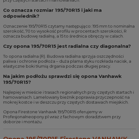
przy częstych startach i hamowaniach.
Co oznacza rozmiar 195/70R15 i jaki ma
odpowiednik?
Oznaczenie 195/70R15 czytamy następująco: 195 mm to nominalna
szerokość, 70 to wysokość profilu w procentach szerokości, R
oznacza budowę radialną, a 15 to średnica obręczy w calach.
Czy opona 195/70R15 jest radialna czy diagonalna?
To opona radialna (R). Budowa radialna sprzyja oszczędności
paliwa i ochronie podłoża – duża plama styku rozkłada nacisk, a
elastyczne boki tłumią drgania podczas długiej pracy.
Na jakim podłożu sprawdzi się opona Vanhawk
195/70R15?
Najlepiej w mieście i trasach regionalnych przy częstych startach i
hamowaniach. Lamelowany bieżnik poprawia przyczepność na
mokrej kostce i w deszczu przy częstych dostawach miejskich.
Opona Firestone Vanhawk 195/70R15 oferujemy w
Profesjonalneopony.pl wraz z fachowym doradztwem przy
doborze i montażu.