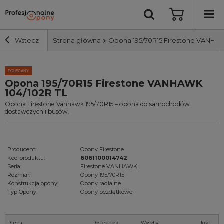
Wstecz
Strona główna
Opona 195/70R15 Firestone VANHAW
Szerokość i profil
POLECANY
Opona 195/70R15 Firestone VANHAWK
104/102R TL
Średnica
Opona Firestone Vanhawk 195/70R15 – opona do samochodów
dostawczych i busów.
Producent
Producent:
Opony Firestone
Bieżnik
Kod produktu:
6061100014742
Seria:
Firestone VANHAWK
Rozmiar:
Opony 195/70R15
Nośność
Konstrukcja opony:
Opony radialne
Typ Opony:
Opony bezdętkowe
Wyszukaj
Cena
Dostępność
Wysyłka
Ilość