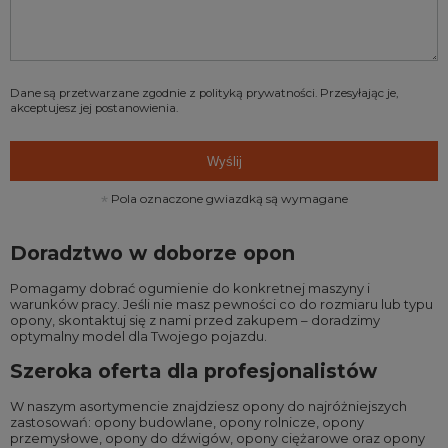
Dane są przetwarzane zgodnie z
polityką prywatności
. Przesyłając je,
akceptujesz jej postanowienia.
Wyślij
Pola oznaczone gwiazdką są wymagane
Doradztwo w doborze opon
Pomagamy dobrać ogumienie do konkretnej maszyny i
warunków pracy. Jeśli nie masz pewności co do rozmiaru lub typu
opony, skontaktuj się z nami przed zakupem – doradzimy
optymalny model dla Twojego pojazdu.
Szeroka oferta dla profesjonalistów
W naszym asortymencie znajdziesz opony do najróżniejszych
zastosowań:
opony budowlane
,
opony rolnicze
,
opony
przemysłowe
,
opony do dźwigów
,
opony ciężarowe
oraz
opony