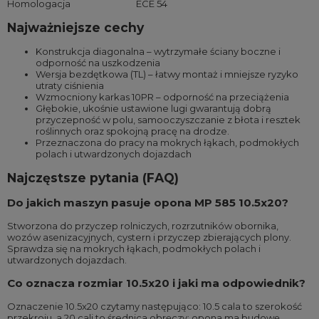
Homologacja
ECE 54
Najważniejsze cechy
Konstrukcja diagonalna – wytrzymałe ściany boczne i
odporność na uszkodzenia
Wersja bezdętkowa (TL) – łatwy montaż i mniejsze ryzyko
utraty ciśnienia
Wzmocniony karkas 10PR – odporność na przeciążenia
Głębokie, ukośnie ustawione lugi gwarantują dobrą
przyczepność w polu, samooczyszczanie z błota i resztek
roślinnych oraz spokojną pracę na drodze.
Przeznaczona do pracy na mokrych łąkach, podmokłych
polach i utwardzonych dojazdach
Najczęstsze pytania (FAQ)
Do jakich maszyn pasuje opona MP 585 10.5x20?
Stworzona do przyczep rolniczych, rozrzutników obornika,
wozów asenizacyjnych, cystern i przyczep zbierających plony.
Sprawdza się na mokrych łąkach, podmokłych polach i
utwardzonych dojazdach.
Co oznacza rozmiar 10.5x20 i jaki ma odpowiednik?
Oznaczenie 10.5x20 czytamy następująco: 10.5 cala to szerokość
przekroju, a 20 cali to średnica obręczy; opona ma budowę