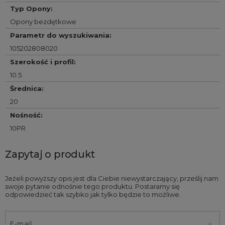
Typ Opony
:
Opony bezdętkowe
Parametr do wyszukiwania
:
105202808020
Szerokość i profil
:
10.5
Średnica
:
20
Nośność
:
10PR
Zapytaj o produkt
Jeżeli powyższy opis jest dla Ciebie niewystarczający, prześlij nam
swoje pytanie odnośnie tego produktu. Postaramy się
odpowiedzieć tak szybko jak tylko będzie to możliwe.
E-mail