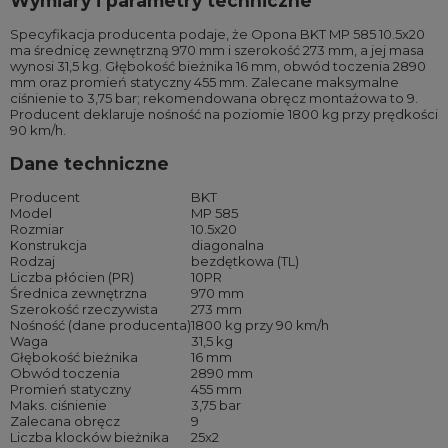
Wymiary i parametry techniczne
Specyfikacja producenta podaje, że Opona BKT MP 585 10.5x20
ma średnicę zewnętrzną 970 mm i szerokość 273 mm, a jej masa
wynosi 31,5 kg. Głębokość bieżnika 16 mm, obwód toczenia 2890
mm oraz promień statyczny 455 mm. Zalecane maksymalne
ciśnienie to 3,75 bar; rekomendowana obręcz montażowa to 9.
Producent deklaruje nośność na poziomie 1800 kg przy prędkości
90 km/h.
Dane techniczne
Producent
BKT
Model
MP 585
Rozmiar
10.5x20
Konstrukcja
diagonalna
Rodzaj
bezdętkowa (TL)
Liczba płócien (PR)
10PR
Średnica zewnętrzna
970 mm
Szerokość rzeczywista
273 mm
Nośność (dane producenta)
1800 kg przy 90 km/h
Waga
31,5 kg
Głębokość bieżnika
16 mm
Obwód toczenia
2890 mm
Promień statyczny
455 mm
Maks. ciśnienie
3,75 bar
Zalecana obręcz
9
Liczba klocków bieżnika
25x2