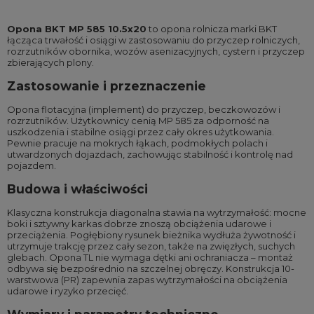
Opona BKT MP 585 10.5x20
to opona rolnicza marki BKT
łącząca trwałość i osiągi w zastosowaniu do przyczep rolniczych,
rozrzutników obornika, wozów asenizacyjnych, cystern i przyczep
zbierających plony.
Zastosowanie i przeznaczenie
Opona flotacyjna (implement) do przyczep, beczkowozów i
rozrzutników. Użytkownicy cenią MP 585 za odporność na
uszkodzenia i stabilne osiągi przez cały okres użytkowania.
Pewnie pracuje na mokrych łąkach, podmokłych polach i
utwardzonych dojazdach, zachowując stabilność i kontrolę nad
pojazdem.
Budowa i właściwości
Klasyczna konstrukcja diagonalna stawia na wytrzymałość: mocne
boki i sztywny karkas dobrze znoszą obciążenia udarowe i
przeciążenia. Pogłębiony rysunek bieżnika wydłuża żywotność i
utrzymuje trakcję przez cały sezon, także na zwięzłych, suchych
glebach. Opona TL nie wymaga dętki ani ochraniacza – montaż
odbywa się bezpośrednio na szczelnej obręczy. Konstrukcja 10-
warstwowa (PR) zapewnia zapas wytrzymałości na obciążenia
udarowe i ryzyko przecięć.