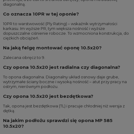
diagonalną.
Co oznacza 10PR w tej oponie?
10PR to warstwowość (Ply Rating) – wskaźnik wytrzymałości
karkasu. Im wyższe PR, tym większa nośność i wyższe
dopuszczalne ciśnienie robocze. To wzmocniona konstrukcja, do
ciężkich obciążeń.
Na jaką felgę montować oponę 10.5x20?
Zalecana obręcz to 9.
Czy opona 10.5x20 jest radialna czy diagonalna?
To opona diagonalna. Diagonalny układ osnowy daje grube,
wytrzymałe ściany boczne i wysoką nośność – atut przy pracy na
ostrym, nierównym podłożu.
Czy opona 10.5x20 jest bezdętkowa?
Tak, opona jest bezdętkowa (TL) i pracuje chłodniej niż wersja z
dętką.
Na jakim podłożu sprawdzi się opona MP 585
10.5x20?