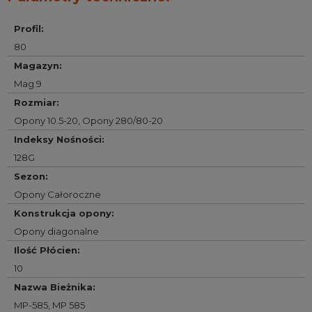
Profil
:
80
Magazyn
:
Mag.9
Rozmiar
:
Opony 10.5-20
,
Opony 280/80-20
Indeksy Nośności
:
128G
Sezon
:
Opony Całoroczne
Konstrukcja opony
:
Opony diagonalne
Ilość Płócien
:
10
Nazwa Bieżnika
:
MP-585
,
MP 585