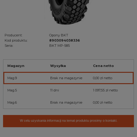
Producent:
Opony BKT
Kod produktu:
8903094038336
Seria:
BKT MP-585
Magazyn
Wysyłka
Cena netto
Mag.9
Brak na magazynie
0,00 zł
netto
Mag.5
11 dni
1 097,55 zł
netto
Mag.6
Brak na magazynie
0,00 zł
netto
W celu uzyskania informacji na temat produktu prosimy o kontakt.