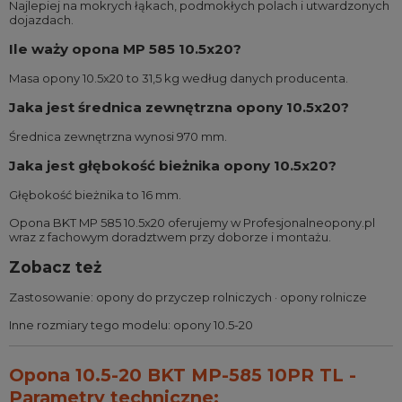
Najlepiej na mokrych łąkach, podmokłych polach i utwardzonych
dojazdach.
Ile waży opona MP 585 10.5x20?
Masa opony 10.5x20 to 31,5 kg według danych producenta.
Jaka jest średnica zewnętrzna opony 10.5x20?
Średnica zewnętrzna wynosi 970 mm.
Jaka jest głębokość bieżnika opony 10.5x20?
Głębokość bieżnika to 16 mm.
Opona BKT MP 585 10.5x20 oferujemy w Profesjonalneopony.pl
wraz z fachowym doradztwem przy doborze i montażu.
Zobacz też
Zastosowanie:
opony do przyczep rolniczych
·
opony rolnicze
Inne rozmiary tego modelu:
opony 10.5-20
Opona 10.5-20 BKT MP-585 10PR TL -
Parametry techniczne: