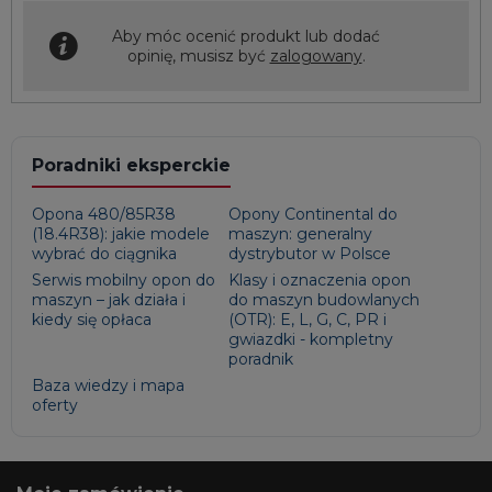
Aby móc ocenić produkt lub dodać
opinię, musisz być
zalogowany
.
Poradniki eksperckie
Opona 480/85R38
Opony Continental do
(18.4R38): jakie modele
maszyn: generalny
wybrać do ciągnika
dystrybutor w Polsce
Serwis mobilny opon do
Klasy i oznaczenia opon
maszyn – jak działa i
do maszyn budowlanych
kiedy się opłaca
(OTR): E, L, G, C, PR i
gwiazdki - kompletny
poradnik
Baza wiedzy i mapa
oferty