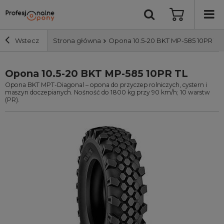
Wstecz
Strona główna
Opona 10.5-20 BKT MP-585 10PR TL
Opona 10.5-20 BKT MP-585 10PR TL
Szerokość i profil
Opona BKT MPT-Diagonal – opona do przyczep rolniczych, cystern i
maszyn doczepianych. Nośność do 1800 kg przy 90 km/h; 10 warstw
Średnica
(PR).
Producent
Bieżnik
Nośność
Wyszukaj