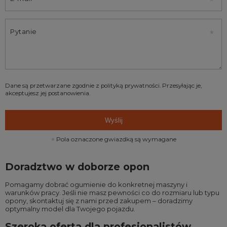
Pytanie
Dane są przetwarzane zgodnie z
polityką prywatności
. Przesyłając je,
akceptujesz jej postanowienia.
Wyślij
Pola oznaczone gwiazdką są wymagane
Doradztwo w doborze opon
Pomagamy dobrać ogumienie do konkretnej maszyny i
warunków pracy. Jeśli nie masz pewności co do rozmiaru lub typu
opony, skontaktuj się z nami przed zakupem – doradzimy
optymalny model dla Twojego pojazdu.
Szeroka oferta dla profesjonalistów