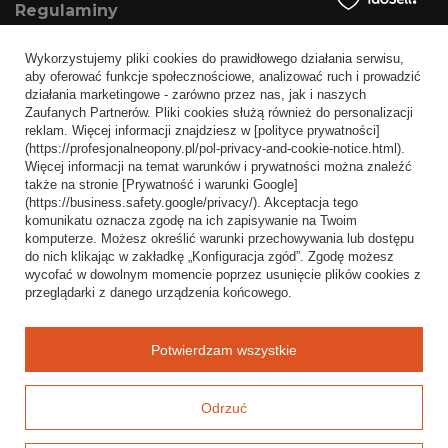
Regulaminy
Informacje o sklepie
Wykorzystujemy pliki cookies do prawidłowego działania serwisu,
Wysyłka
aby oferować funkcje społecznościowe, analizować ruch i prowadzić
działania marketingowe - zarówno przez nas, jak i naszych
Sposoby płatności i prowizje
Zaufanych Partnerów. Pliki cookies służą również do personalizacji
Regulamin
reklam. Więcej informacji znajdziesz w [polityce prywatności]
(https://profesjonalneopony.pl/pol-privacy-and-cookie-notice.html).
Polityka prywatności
Więcej informacji na temat warunków i prywatności można znaleźć
także na stronie [Prywatność i warunki Google]
Odstąpienie od umowy
(https://business.safety.google/privacy/). Akceptacja tego
komunikatu oznacza zgodę na ich zapisywanie na Twoim
Popularne kategorie
komputerze. Możesz określić warunki przechowywania lub dostępu
do nich klikając w zakładkę „Konfiguracja zgód”. Zgodę możesz
Opony bezdętkowe
wycofać w dowolnym momencie poprzez usunięcie plików cookies z
Opony dętkowe
przeglądarki z danego urządzenia końcowego.
Blog
Potwierdzam wszystkie
Odrzuć