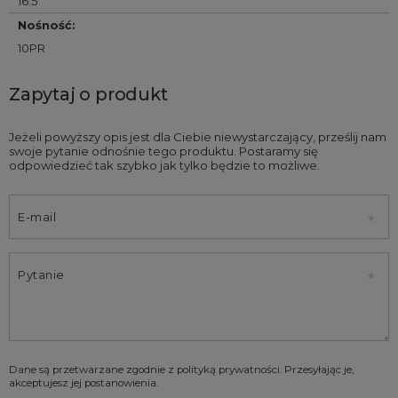
16.5
Nośność
:
10PR
Zapytaj o produkt
Jeżeli powyższy opis jest dla Ciebie niewystarczający, prześlij nam
swoje pytanie odnośnie tego produktu. Postaramy się
odpowiedzieć tak szybko jak tylko będzie to możliwe.
E-mail
Pytanie
Dane są przetwarzane zgodnie z
polityką prywatności
. Przesyłając je,
akceptujesz jej postanowienia.