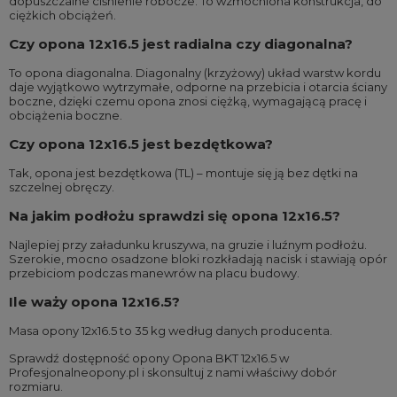
dopuszczalne ciśnienie robocze. To wzmocniona konstrukcja, do
ciężkich obciążeń.
Czy opona 12x16.5 jest radialna czy diagonalna?
To opona diagonalna. Diagonalny (krzyżowy) układ warstw kordu
daje wyjątkowo wytrzymałe, odporne na przebicia i otarcia ściany
boczne, dzięki czemu opona znosi ciężką, wymagającą pracę i
obciążenia boczne.
Czy opona 12x16.5 jest bezdętkowa?
Tak, opona jest bezdętkowa (TL) – montuje się ją bez dętki na
szczelnej obręczy.
Na jakim podłożu sprawdzi się opona 12x16.5?
Najlepiej przy załadunku kruszywa, na gruzie i luźnym podłożu.
Szerokie, mocno osadzone bloki rozkładają nacisk i stawiają opór
przebiciom podczas manewrów na placu budowy.
Ile waży opona 12x16.5?
Masa opony 12x16.5 to 35 kg według danych producenta.
Sprawdź dostępność opony Opona BKT 12x16.5 w
Profesjonalneopony.pl i skonsultuj z nami właściwy dobór
rozmiaru.