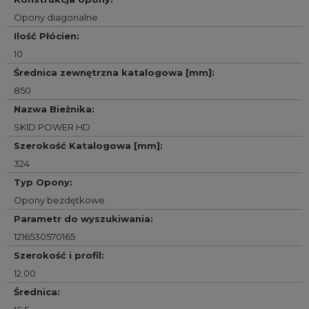
Opony diagonalne
Ilość Płócien
:
10
Średnica zewnętrzna katalogowa [mm]
:
850
Nazwa Bieżnika
:
SKID POWER HD
Szerokość Katalogowa [mm]
:
324
Typ Opony
:
Opony bezdętkowe
Parametr do wyszukiwania
:
1216530570165
Szerokość i profil
:
12.00
Średnica
: