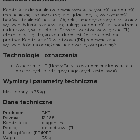
Konstrukcja diagonalna zapewnia wysoką sztywność i odporność
mechaniczną – sprawdza się tam, gdzie liczy się wytrzymałość
boków i stabilność ładunku. Głęboki, samoczyszczący bieżnik oraz
wytrzymały karkas zapewniają trakcję i odporność na uszkodzenia
na kruszywie, skale i błocie. Szczelna warstwa wewnętrzna (TL)
eliminuje dętkę, dzięki czemu koło jest lżejsze, a obsługa
prostsza. Konstrukcja 10-warstwowa (PR) zapewnia zapas
wytrzymałości na obciążenia udarowe i ryzyko przecięć.
Technologie i oznaczenia
Oznaczenie HD (Heavy Duty) to wzmocniona konstrukcja
do cięższych, bardziej wymagających zastosowań.
Wymiary i parametry techniczne
Masa opony to 35 kg.
Dane techniczne
Producent
BKT
Rozmiar
12x16.5
Konstrukcja
diagonalna
Rodzaj
bezdętkowa (TL)
Liczba płócien (PR)
10PR
Waga
35 kg