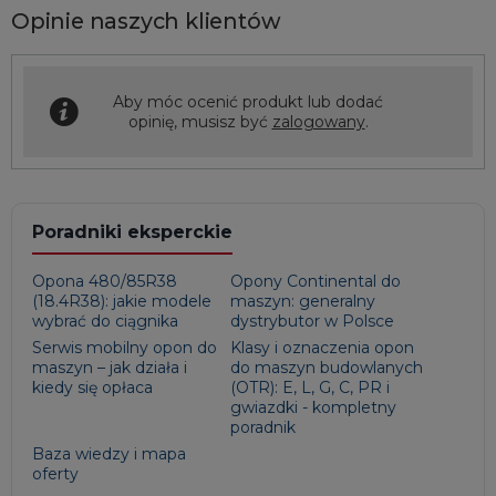
Opinie naszych klientów
Aby móc ocenić produkt lub dodać
opinię, musisz być
zalogowany
.
Poradniki eksperckie
Opona 480/85R38
Opony Continental do
(18.4R38): jakie modele
maszyn: generalny
wybrać do ciągnika
dystrybutor w Polsce
Serwis mobilny opon do
Klasy i oznaczenia opon
maszyn – jak działa i
do maszyn budowlanych
kiedy się opłaca
(OTR): E, L, G, C, PR i
gwiazdki - kompletny
poradnik
Baza wiedzy i mapa
oferty