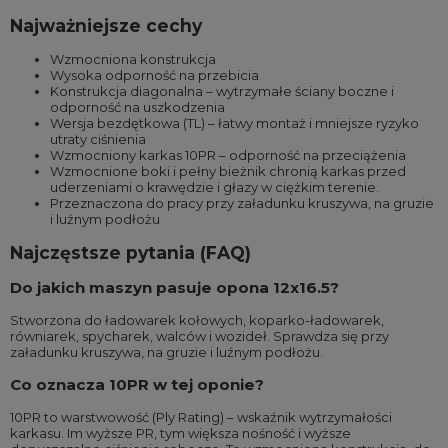
Najważniejsze cechy
Wzmocniona konstrukcja
Wysoka odporność na przebicia
Konstrukcja diagonalna – wytrzymałe ściany boczne i
odporność na uszkodzenia
Wersja bezdętkowa (TL) – łatwy montaż i mniejsze ryzyko
utraty ciśnienia
Wzmocniony karkas 10PR – odporność na przeciążenia
Wzmocnione boki i pełny bieżnik chronią karkas przed
uderzeniami o krawędzie i głazy w ciężkim terenie.
Przeznaczona do pracy przy załadunku kruszywa, na gruzie
i luźnym podłożu
Najczęstsze pytania (FAQ)
Do jakich maszyn pasuje opona 12x16.5?
Stworzona do ładowarek kołowych, koparko-ładowarek,
równiarek, spycharek, walców i wozideł. Sprawdza się przy
załadunku kruszywa, na gruzie i luźnym podłożu.
Co oznacza 10PR w tej oponie?
10PR to warstwowość (Ply Rating) – wskaźnik wytrzymałości
karkasu. Im wyższe PR, tym większa nośność i wyższe