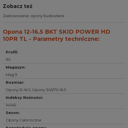
Zobacz też
Zastosowanie:
opony budowlane
Opona 12-16.5 BKT SKID POWER HD
10PR TL - Parametry techniczne:
Profil
:
90
Magazyn
:
Mag.9
Rozmiar
:
Opony 12-16.5
,
Opony 305/70-16.5
Indeksy Nośności
:
140A2
Sezon
:
Opony Całoroczne
Konstrukcja opony
: