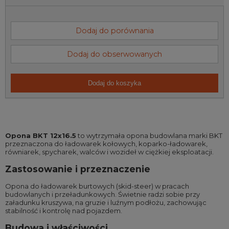
Dodaj do porównania
Dodaj do obserwowanych
Dodaj do koszyka
Opona BKT 12x16.5
to wytrzymała opona budowlana marki BKT
przeznaczona do ładowarek kołowych, koparko-ładowarek,
równiarek, spycharek, walców i wozideł w ciężkiej eksploatacji.
Zastosowanie i przeznaczenie
Opona do ładowarek burtowych (skid-steer) w pracach
budowlanych i przeładunkowych. Świetnie radzi sobie przy
załadunku kruszywa, na gruzie i luźnym podłożu, zachowując
stabilność i kontrolę nad pojazdem.
Budowa i właściwości