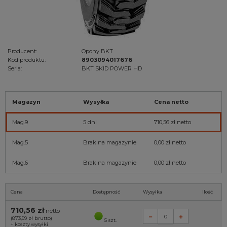
Producent:
Opony BKT
Kod produktu:
8903094017676
Seria:
BKT SKID POWER HD
Magazyn
Wysyłka
Cena netto
Mag.9
5 dni
710,56 zł
netto
Mag.5
Brak na magazynie
0,00 zł
netto
Mag.6
Brak na magazynie
0,00 zł
netto
Cena
Dostępność
Wysyłka
Ilość
710,56 zł
netto
(873,99 zł
brutto)
5 szt.
+
koszty wysyłki