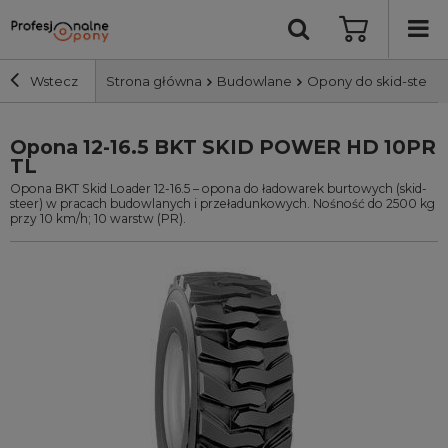
Wstecz
Strona główna
Budowlane
Opony do skid-steer
Opona 12-16.5 BKT SKID POWER HD 10PR
Szerokość i profil
TL
Opona BKT Skid Loader 12-16.5 – opona do ładowarek burtowych (skid-
Średnica
steer) w pracach budowlanych i przeładunkowych. Nośność do 2500 kg
przy 10 km/h; 10 warstw (PR).
Producent
Bieżnik
Nośność
Wyszukaj