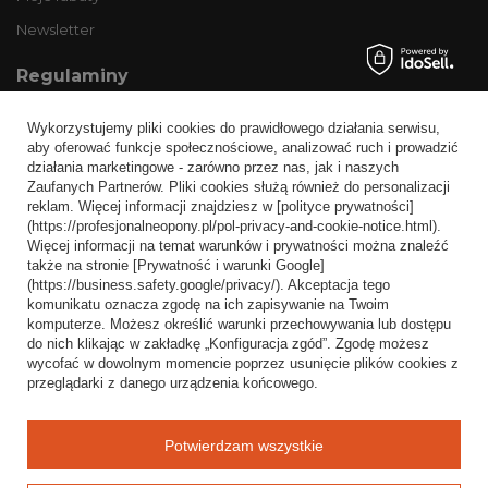
Newsletter
Regulaminy
Informacje o sklepie
Wykorzystujemy pliki cookies do prawidłowego działania serwisu,
Wysyłka
aby oferować funkcje społecznościowe, analizować ruch i prowadzić
działania marketingowe - zarówno przez nas, jak i naszych
Sposoby płatności i prowizje
Zaufanych Partnerów. Pliki cookies służą również do personalizacji
Regulamin
reklam. Więcej informacji znajdziesz w [polityce prywatności]
(https://profesjonalneopony.pl/pol-privacy-and-cookie-notice.html).
Polityka prywatności
Więcej informacji na temat warunków i prywatności można znaleźć
także na stronie [Prywatność i warunki Google]
Odstąpienie od umowy
(https://business.safety.google/privacy/). Akceptacja tego
komunikatu oznacza zgodę na ich zapisywanie na Twoim
Popularne kategorie
komputerze. Możesz określić warunki przechowywania lub dostępu
do nich klikając w zakładkę „Konfiguracja zgód”. Zgodę możesz
Opony bezdętkowe
wycofać w dowolnym momencie poprzez usunięcie plików cookies z
Opony dętkowe
przeglądarki z danego urządzenia końcowego.
Blog
Potwierdzam wszystkie