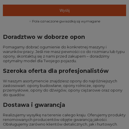
Wyślij
Pola oznaczone gwiazdką są wymagane
Doradztwo w doborze opon
Pomagamy dobrać ogumienie do konkretnej maszyny i
warunków pracy. Jeśli nie masz pewności co do rozmiaru lub typu
opony, skontaktuj się z nami przed zakupem – doradzimy
optymalny model dla Twojego pojazdu.
Szeroka oferta dla profesjonalistów
W naszym asortymencie znajdziesz opony do najróżniejszych
zastosowań:
opony budowlane
,
opony rolnicze
,
opony
przemysłowe
,
opony do dźwigów
,
opony ciężarowe
oraz
opony
do quadów
.
Dostawa i gwarancja
Realizujemy wysyłkę na terenie całego kraju. Oferujemy produkty
renomowanych producentów objęte gwarancją jakości.
Obsługujemy zarówno klientów detalicznych, jak i hurtowych.