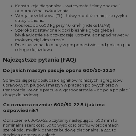
Konstrukcja diagonalna – wytrzymałe ściany boczne i
odporność na uszkodzenia
Wersja bezdętkowa (TL) – łatwy montaż i mniejsze ryzyko
utraty ciśnienia
Nośność do 6500 kg przy 40 km/h (indeks 173A8)
Szeroko rozstawione klocki bieżnika gryzą glebę i
błyskawicznie się oczyszczają, utrzymując napęd nawet w
mokrym, ciężkim terenie.
Przeznaczona do pracy w gospodarstwie – od pola po plac
i drogę dojazdową
Najczęstsze pytania (FAQ)
Do jakich maszyn pasuje opona 600/50-22.5?
Sprawdzi się przy obsłudze ciągników rolniczych, agregatów
uprawowych, pługów i maszyn w pracach polowych oraz w
transporcie. Pewnie pracuje w gospodarstwie – od pola po plac i
drogę dojazdową.
Co oznacza rozmiar 600/50-22.5 i jaki ma
odpowiednik?
Oznaczenie 600/50-22.5 czytamy następująco: 600 mm to
nominalna szerokość, 50 to wysokość profilu w procentach
szerokości, myślnik oznacza budowę diagonalną, a 22.5 to
średnica obręczy w calach.