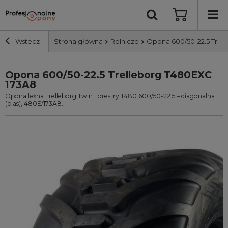
Wstecz
Strona główna
Rolnicze
Opona 600/50-22.5 Trel
Opona 600/50-22.5 Trelleborg T480EXC
Szerokość i profil
173A8
Opona leśna Trelleborg Twin Forestry T480 600/50-22.5 – diagonalna
Średnica
(bias), 480E/173A8.
Producent
Bieżnik
Nośność
Wyszukaj