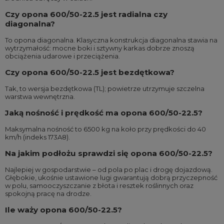
Czy opona 600/50-22.5 jest radialna czy
diagonalna?
To opona diagonalna. Klasyczna konstrukcja diagonalna stawia na
wytrzymałość: mocne boki i sztywny karkas dobrze znoszą
obciążenia udarowe i przeciążenia.
Czy opona 600/50-22.5 jest bezdętkowa?
Tak, to wersja bezdętkowa (TL); powietrze utrzymuje szczelna
warstwa wewnętrzna.
Jaką nośność i prędkość ma opona 600/50-22.5?
Maksymalna nośność to 6500 kg na koło przy prędkości do 40
km/h (indeks 173A8).
Na jakim podłożu sprawdzi się opona 600/50-22.5?
Najlepiej w gospodarstwie – od pola po plac i drogę dojazdową.
Głębokie, ukośnie ustawione lugi gwarantują dobrą przyczepność
w polu, samooczyszczanie z błota i resztek roślinnych oraz
spokojną pracę na drodze.
Ile waży opona 600/50-22.5?