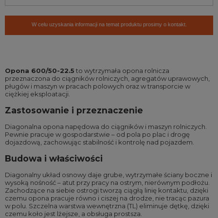
W celu uzyskania informacji na temat produktu prosimy o kontakt.
Opona 600/50-22.5
to wytrzymała opona rolnicza
przeznaczona do ciągników rolniczych, agregatów uprawowych,
pługów i maszyn w pracach polowych oraz w transporcie w
ciężkiej eksploatacji.
Zastosowanie i przeznaczenie
Diagonalna opona napędowa do ciągników i maszyn rolniczych.
Pewnie pracuje w gospodarstwie – od pola po plac i drogę
dojazdową, zachowując stabilność i kontrolę nad pojazdem.
Budowa i właściwości
Diagonalny układ osnowy daje grube, wytrzymałe ściany boczne i
wysoką nośność – atut przy pracy na ostrym, nierównym podłożu.
Zachodzące na siebie ostrogi tworzą ciągłą linię kontaktu, dzięki
czemu opona pracuje równo i ciszej na drodze, nie tracąc pazura
w polu. Szczelna warstwa wewnętrzna (TL) eliminuje dętkę, dzięki
czemu koło jest lżejsze, a obsługa prostsza.