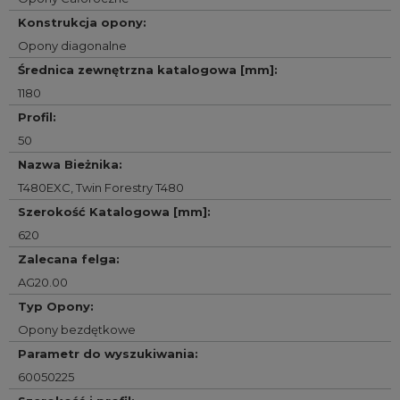
Konstrukcja opony
:
Opony diagonalne
Średnica zewnętrzna katalogowa [mm]
:
1180
Profil
:
50
Nazwa Bieżnika
:
T480EXC
,
Twin Forestry T480
Szerokość Katalogowa [mm]
:
620
Zalecana felga
:
AG20.00
Typ Opony
:
Opony bezdętkowe
Parametr do wyszukiwania
:
60050225