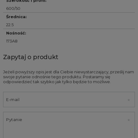
Szerokość i profil
:
600/50
Średnica
:
22.5
Nośność
:
173A8
Zapytaj o produkt
Jeżeli powyższy opis jest dla Ciebie niewystarczający, prześlij nam
swoje pytanie odnośnie tego produktu. Postaramy się
odpowiedzieć tak szybko jak tylko będzie to możliwe.
E-mail
Pytanie