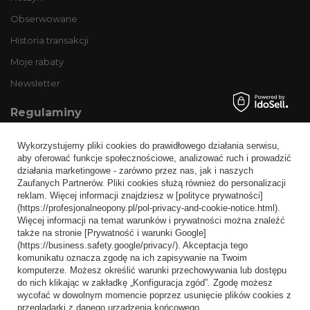
Obserwowane
Historia transakcji
Moje rabaty
Newsletter
Regulaminy
Informacje o sklepie
Wykorzystujemy pliki cookies do prawidłowego działania serwisu,
Wysyłka
aby oferować funkcje społecznościowe, analizować ruch i prowadzić
działania marketingowe - zarówno przez nas, jak i naszych
Sposoby płatności i prowizje
Zaufanych Partnerów. Pliki cookies służą również do personalizacji
Regulamin
reklam. Więcej informacji znajdziesz w [polityce prywatności]
(https://profesjonalneopony.pl/pol-privacy-and-cookie-notice.html).
Polityka prywatności
Więcej informacji na temat warunków i prywatności można znaleźć
także na stronie [Prywatność i warunki Google]
Odstąpienie od umowy
(https://business.safety.google/privacy/). Akceptacja tego
komunikatu oznacza zgodę na ich zapisywanie na Twoim
Popularne kategorie
komputerze. Możesz określić warunki przechowywania lub dostępu
do nich klikając w zakładkę „Konfiguracja zgód”. Zgodę możesz
Opony bezdętkowe
wycofać w dowolnym momencie poprzez usunięcie plików cookies z
Opony dętkowe
przeglądarki z danego urządzenia końcowego.