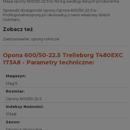
Masa opony 600/50-22.5 to 152 kg według danych producenta.
Sprawdź dostępność opony Opona 600/50-22.5 w
Profesjonalneopony.pl i skonsultuj z nami właściwy dobór
rozmiaru.
Zobacz też
Zastosowanie:
opony rolnicze
Opona 600/50-22.5 Trelleborg T480EXC
173A8 - Parametry techniczne:
Magazyn
:
Mag.9
Rozmiar
:
Opony 600/50-22.5
Indeksy Nośności
:
173A8
Sezon
:
Opony Całoroczne