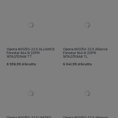
Opona 600/50-22.5 ALLIANCE
Opona 600/50-22.5 Alliance
Forestar 644 III 20PR
Forestar 644 III 20PR
167A2/159A8 TT
167A2/159A8 TL
6 936,99 zł brutto
6 041,99 zł brutto
Opona 600/50-22.5 UNITED
Opona 600/50-22.5 Alliance