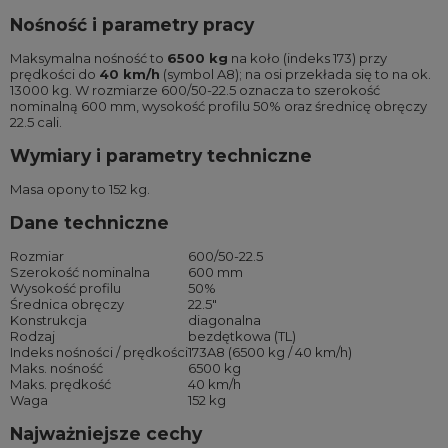
Nośność i parametry pracy
Maksymalna nośność to
6500 kg
na koło (indeks 173) przy
prędkości do
40 km/h
(symbol A8); na osi przekłada się to na ok.
13000 kg. W rozmiarze 600/50-22.5 oznacza to szerokość
nominalną 600 mm, wysokość profilu 50% oraz średnicę obręczy
22.5 cali.
Wymiary i parametry techniczne
Masa opony to 152 kg.
Dane techniczne
Rozmiar
600/50-22.5
Szerokość nominalna
600 mm
Wysokość profilu
50%
Średnica obręczy
22.5″
Konstrukcja
diagonalna
Rodzaj
bezdętkowa (TL)
Indeks nośności / prędkości
173A8 (6500 kg / 40 km/h)
Maks. nośność
6500 kg
Maks. prędkość
40 km/h
Waga
152 kg
Najważniejsze cechy