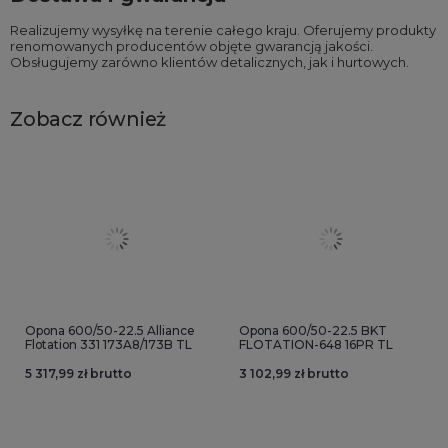
Realizujemy wysyłkę na terenie całego kraju. Oferujemy produkty
renomowanych producentów objęte gwarancją jakości.
Obsługujemy zarówno klientów detalicznych, jak i hurtowych.
Zobacz również
Opona 600/50-22.5 Alliance
Opona 600/50-22.5 BKT
Flotation 331 173A8/173B TL
FLOTATION-648 16PR TL
5 317,99 zł brutto
3 102,99 zł brutto