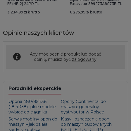
FF (HF-2) 24PR TL
Excavator 399 173A8/173B TL
3 234,99 zł brutto
6 275,99 zł brutto
Opinie naszych klientów
Aby móc ocenić produkt lub dodać
opinię, musisz być
zalogowany
.
Poradniki eksperckie
Opona 480/85R38
Opony Continental do
(18.4R38): jakie modele
maszyn: generalny
wybrać do ciągnika
dystrybutor w Polsce
Serwis mobilny opon do
Klasy i oznaczenia opon
maszyn – jak działa i
do maszyn budowlanych
kiedy się opłaca
(OTR): E, L, G, C, PR i