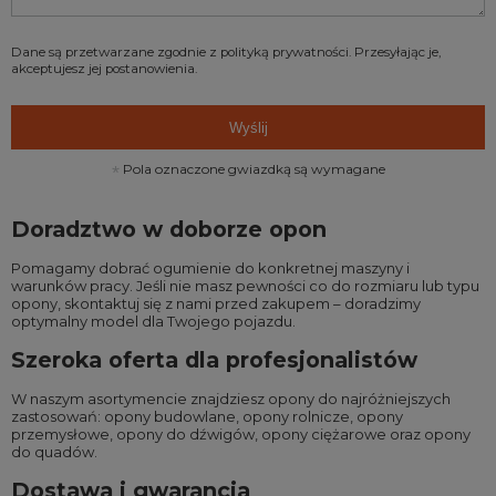
Dane są przetwarzane zgodnie z
polityką prywatności
. Przesyłając je,
akceptujesz jej postanowienia.
Wyślij
Pola oznaczone gwiazdką są wymagane
Doradztwo w doborze opon
Pomagamy dobrać ogumienie do konkretnej maszyny i
warunków pracy. Jeśli nie masz pewności co do rozmiaru lub typu
opony, skontaktuj się z nami przed zakupem – doradzimy
optymalny model dla Twojego pojazdu.
Szeroka oferta dla profesjonalistów
W naszym asortymencie znajdziesz opony do najróżniejszych
zastosowań:
opony budowlane
,
opony rolnicze
,
opony
przemysłowe
,
opony do dźwigów
,
opony ciężarowe
oraz
opony
do quadów
.
Dostawa i gwarancja