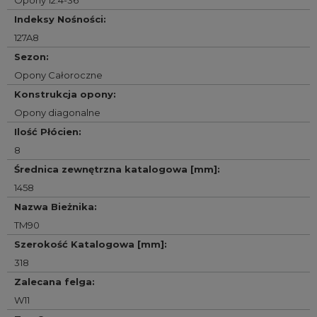
Opony 12.4-36
Indeksy Nośności
:
127A8
Sezon
:
Opony Całoroczne
Konstrukcja opony
:
Opony diagonalne
Ilość Płócien
:
8
Średnica zewnętrzna katalogowa [mm]
:
1458
Nazwa Bieżnika
:
TM90
Szerokość Katalogowa [mm]
:
318
Zalecana felga
:
W11