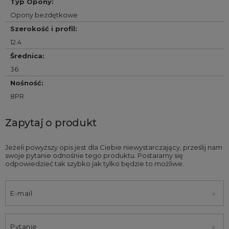
Typ Opony
:
Opony bezdętkowe
Szerokość i profil
:
12.4
Średnica
:
36
Nośność
:
8PR
Zapytaj o produkt
Jeżeli powyższy opis jest dla Ciebie niewystarczający, prześlij nam
swoje pytanie odnośnie tego produktu. Postaramy się
odpowiedzieć tak szybko jak tylko będzie to możliwe.
E-mail
Pytanie