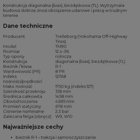
Konstrukcja diagonalna (bias), bezdętkowa (TL). Wytrzymała
budowa dobrze znosi obciążenia udarowe i pracę w trudnym
terenie.
Dane techniczne
Producent
Trelleborg (Yokohama Off-Highway
Tires)
Model
TM90
Rozmiar
12.4-36
Typ opony
rolnicza
Konstrukcja
diagonalna (bias), bezdętkowa (TL)
Bieżnik / klasa
R-1
Warstwowość (PR)
8 PR
Indeks
127A8
nośności/prędkości
Maks. nośność
1750 kg (indeks 127)
Szerokość przekroju
318 mm
Średnica całkowita
1458 mm
Obwód toczenia
4385 mm
Promień statyczny
678 mm
Ciśnienie nominalne
2,3 bar
Zalecana felga (obręcz)
W9, W10
Najważniejsze cechy
bieżnik R-1 – trakcja i samooczyszczanie