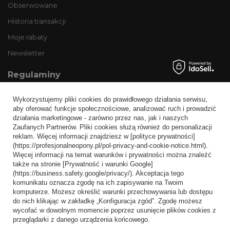
Obserwowane
Historia transakcji
Moje rabaty
Newsletter
Regulaminy
Informacje o sklepie
Wykorzystujemy pliki cookies do prawidłowego działania serwisu,
Wysyłka
aby oferować funkcje społecznościowe, analizować ruch i prowadzić
działania marketingowe - zarówno przez nas, jak i naszych
Sposoby płatności i prowizje
Zaufanych Partnerów. Pliki cookies służą również do personalizacji
Regulamin
reklam. Więcej informacji znajdziesz w [polityce prywatności]
(https://profesjonalneopony.pl/pol-privacy-and-cookie-notice.html).
Polityka prywatności
Więcej informacji na temat warunków i prywatności można znaleźć
także na stronie [Prywatność i warunki Google]
Odstąpienie od umowy
(https://business.safety.google/privacy/). Akceptacja tego
komunikatu oznacza zgodę na ich zapisywanie na Twoim
Popularne kategorie
komputerze. Możesz określić warunki przechowywania lub dostępu
do nich klikając w zakładkę „Konfiguracja zgód”. Zgodę możesz
Opony bezdętkowe
wycofać w dowolnym momencie poprzez usunięcie plików cookies z
Opony dętkowe
przeglądarki z danego urządzenia końcowego.