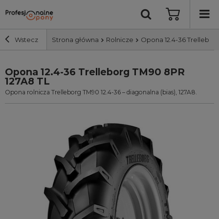
Wstecz
Strona główna
Rolnicze
Opona 12.4-36 Trellebor
Opona 12.4-36 Trelleborg TM90 8PR
Szerokość i profil
127A8 TL
Opona rolnicza Trelleborg TM90 12.4-36 – diagonalna (bias), 127A8.
Średnica
Producent
Bieżnik
Nośność
Wyszukaj