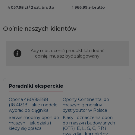
4 057,98 zł / 2 szt. brutto
1 966,99 zł brutto
Opinie naszych klientów
Aby móc ocenić produkt lub dodać
opinię, musisz być
zalogowany
.
Poradniki eksperckie
Opona 480/85R38
Opony Continental do
(18.4R38): jakie modele
maszyn: generalny
wybrać do ciągnika
dystrybutor w Polsce
Serwis mobilny opon do
Klasy i oznaczenia opon
maszyn – jak działa i
do maszyn budowlanych
kiedy się opłaca
(OTR): E, L, G, C, PR i
gwiazdki - kompletny