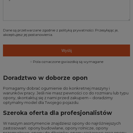
Dane są przetwarzane zgodnie z
polityką prywatności
. Przesyłając je,
akceptujesz jej postanowienia.
Wyślij
Pola oznaczone gwiazdką są wymagane
Doradztwo w doborze opon
Pomagamy dobrać ogumienie do konkretnej maszyny i
warunków pracy. Jeśli nie masz pewności co do rozmiaru lub typu
opony, skontaktuj się z nami przed zakupem – doradzimy
optymalny model dla Twojego pojazdu.
Szeroka oferta dla profesjonalistów
W naszym asortymencie znajdziesz opony do najróżniejszych
zastosowań:
opony budowlane
,
opony rolnicze
,
opony
przemysłowe
,
opony do dźwigów
,
opony ciężarowe
oraz
opony