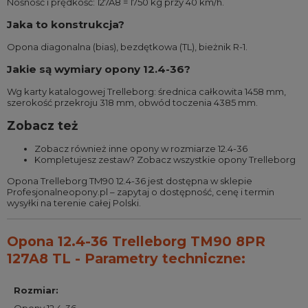
Nośność i prędkość: 127A8 = 1750 kg przy 40 km/h.
Jaka to konstrukcja?
Opona diagonalna (bias), bezdętkowa (TL), bieżnik R-1.
Jakie są wymiary opony 12.4-36?
Wg karty katalogowej Trelleborg: średnica całkowita 1458 mm,
szerokość przekroju 318 mm, obwód toczenia 4385 mm.
Zobacz też
Zobacz również
inne opony w rozmiarze 12.4-36
Kompletujesz zestaw?
Zobacz wszystkie opony Trelleborg
Opona Trelleborg TM90 12.4-36 jest dostępna w sklepie
Profesjonalneopony.pl – zapytaj o dostępność, cenę i termin
wysyłki na terenie całej Polski.
Opona 12.4-36 Trelleborg TM90 8PR
127A8 TL - Parametry techniczne:
Rozmiar
: