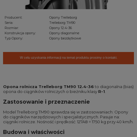
Producent:
Opony Trelleborg
Seria:
Trelleborg TM90
Rozmiar:
Opony 12.4-36
Konstrukcja opony:
Opony diagonalne
Typ Opony:
Opony bezdętkowe
W celu uzyskania informacji na temat produktu prosimy o kontakt.
Opona rolnicza Trelleborg TM90 12.4-36
to diagonalna (bias)
opona do ciągników rolniczych o bieżniku klasy
R-1
.
Zastosowanie i przeznaczenie
Model Trelleborg TM90 sprawdza się w zastosowaniach: Opony
do ciągników narzędziowych i specjalistycznych. Pasuje na:
ciągniki rolnicze. Nośność i prędkość: 127A8 = 1750 kg przy 40 km/h.
Budowa i właściwości