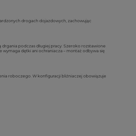
 utwardzonych drogach dojazdowych, zachowując
ią drgania podczas długiej pracy. Szeroko rozstawione
nie wymaga dętki ani ochraniacza – montaż odbywa się
enia roboczego. W konfiguracji bliźniaczej obowiązuje