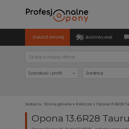
ZNAJDŹ OPONĘ
BUDOWLANE
Szerokość i profil
Średnica
Jesteś tu:
Strona główna
Rolnicze
Opona 13.6R28 Ta
Opona 13.6R28 Tauru