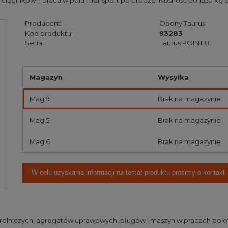
ciągników – praca w polu i transport po drodze. Nośność do 1550 kg 
Producent:
Opony Taurus
Kod produktu:
93283
Seria:
Taurus POINT 8
Magazyn
Wysyłka
Mag.9
Brak na magazynie
Mag.5
Brak na magazynie
Mag.6
Brak na magazynie
W celu uzyskania informacji na temat produktu prosimy o kontakt.
 rolniczych, agregatów uprawowych, pługów i maszyn w pracach polowy