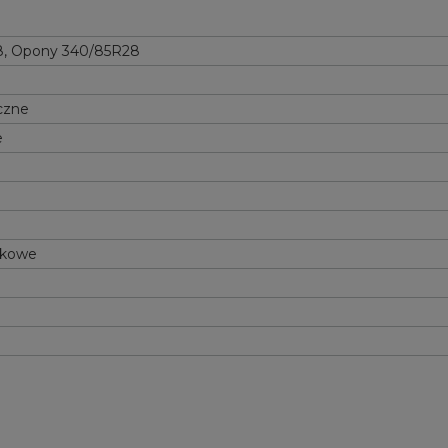
8
,
Opony 340/85R28
czne
e
tkowe
8