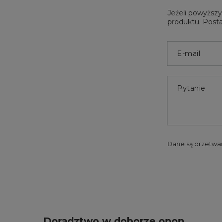
Jeżeli powyższy
produktu. Posta
E-mail
Pytanie
Dane są przetwa
Doradztwo w doborze opon