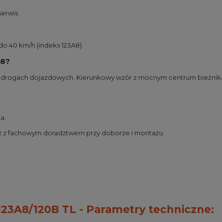
serwis.
do 40 km/h (indeks 123A8).
28?
nych drogach dojazdowych. Kierunkowy wzór z mocnym centrum bieżnik
a.
z z fachowym doradztwem przy doborze i montażu.
23A8/120B TL - Parametry techniczne: