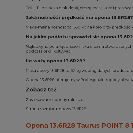
Tak – TL oznacza brak dętki, niższą masę koła i prostszy 
Jaką nośność i prędkość ma opona 13.6R28?
Maksymalna nośność to 1550 kg na koło przy prędkości 
Na jakim podłożu sprawdzi się opona 13.6R
Najlepiej na polu, łące, ściernisku oraz na utwardzo
podczas orki i kultywacji.
Ile waży opona 13.6R28?
Masa opony 13.6R28 to 62 kg według danych producent
Opona 13.6R28 oferujemy w Profesjonalneopony.pl wra
Zobacz też
Zastosowanie:
opony rolnicze
Strona rozmiaru:
opony 13.6R28
Opona 13.6R28 Taurus POINT 8 1