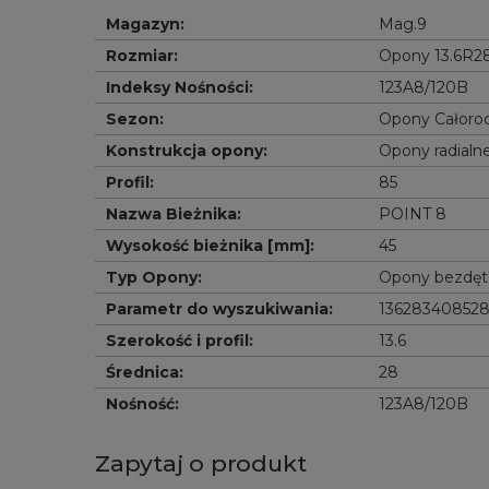
Magazyn
:
Mag.9
Rozmiar
:
Opony 13.6R2
Indeksy Nośności
:
123A8/120B
Sezon
:
Opony Całoro
Konstrukcja opony
:
Opony radialn
Profil
:
85
Nazwa Bieżnika
:
POINT 8
Wysokość bieżnika [mm]
:
45
Typ Opony
:
Opony bezdę
Parametr do wyszukiwania
:
13628340852
Szerokość i profil
:
13.6
Średnica
:
28
Nośność
:
123A8/120B
Zapytaj o produkt