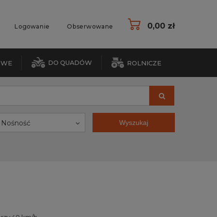
0,00 zł
Logowanie
Obserwowane
DO QUADÓW
OWE
ROLNICZE
Nośność
Wyszukaj