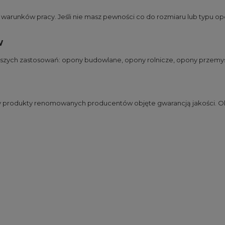
runków pracy. Jeśli nie masz pewności co do rozmiaru lub typu opo
w
jszych zastosowań:
opony budowlane
,
opony rolnicze
,
opony przemy
my produkty renomowanych producentów objęte gwarancją jakości. Ob