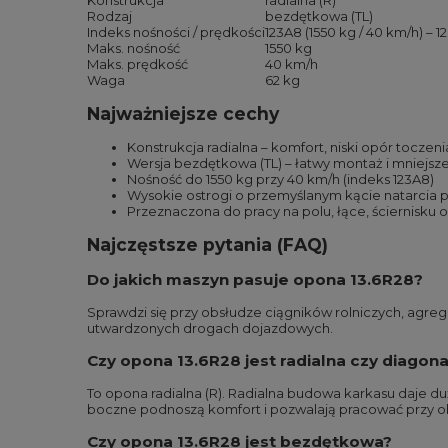
Konstrukcja
radialna (R)
Rodzaj
bezdętkowa (TL)
Indeks nośności / prędkości
123A8 (1550 kg / 40 km/h) – 1
Maks. nośność
1550 kg
Maks. prędkość
40 km/h
Waga
62 kg
Najważniejsze cechy
Konstrukcja radialna – komfort, niski opór toczen
Wersja bezdętkowa (TL) – łatwy montaż i mniejsze 
Nośność do 1550 kg przy 40 km/h (indeks 123A8)
Wysokie ostrogi o przemyślanym kącie natarcia
Przeznaczona do pracy na polu, łące, ściernisk
Najczęstsze pytania (FAQ)
Do jakich maszyn pasuje opona 13.6R28?
Sprawdzi się przy obsłudze ciągników rolniczych, agre
utwardzonych drogach dojazdowych.
Czy opona 13.6R28 jest radialna czy diagon
To opona radialna (R). Radialna budowa karkasu daje du
boczne podnoszą komfort i pozwalają pracować przy ob
Czy opona 13.6R28 jest bezdętkowa?