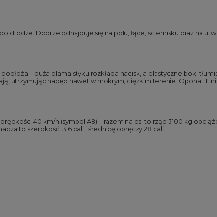
t po drodze. Dobrze odnajduje się na polu, łące, ściernisku oraz na
 podłoża – duża plama styku rozkłada nacisk, a elastyczne boki tłum
zczają, utrzymując napęd nawet w mokrym, ciężkim terenie. Opona TL 
 prędkości 40 km/h (symbol A8) – razem na osi to rząd 3100 kg obciąż
cza to szerokość 13.6 cali i średnicę obręczy 28 cali.