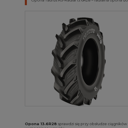
Opona Taurus AS-Radial 13.6R28 – radialna opona do 
Opona 13.6R28
sprawdzi się przy obsłudze ciągników