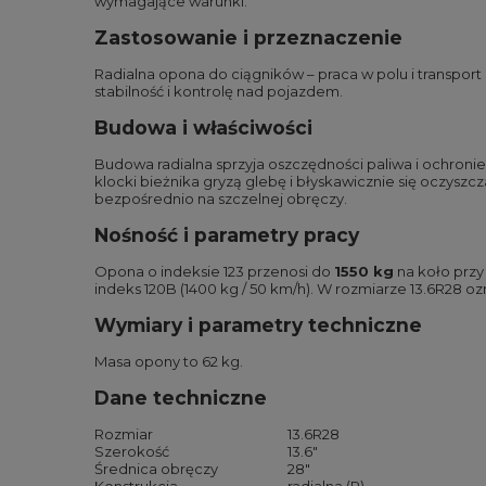
wymagające warunki.
Zastosowanie i przeznaczenie
Radialna opona do ciągników – praca w polu i transpor
stabilność i kontrolę nad pojazdem.
Budowa i właściwości
Budowa radialna sprzyja oszczędności paliwa i ochronie
klocki bieżnika gryzą glebę i błyskawicznie się oczys
bezpośrednio na szczelnej obręczy.
Nośność i parametry pracy
Opona o indeksie 123 przenosi do
1550 kg
na koło przy
indeks 120B (1400 kg / 50 km/h). W rozmiarze 13.6R28 ozna
Wymiary i parametry techniczne
Masa opony to 62 kg.
Dane techniczne
Rozmiar
13.6R28
Szerokość
13.6″
Średnica obręczy
28″