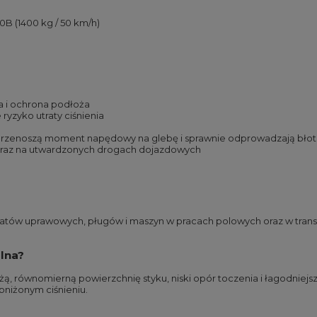
20B (1400 kg / 50 km/h)
ia i ochrona podłoża
ryzyko utraty ciśnienia
 przenoszą moment napędowy na glebę i sprawnie odprowadzają błot
u oraz na utwardzonych drogach dojazdowych
gatów uprawowych, pługów i maszyn w pracach polowych oraz w transpo
alna?
żą, równomierną powierzchnię styku, niski opór toczenia i łagodniejs
niżonym ciśnieniu.