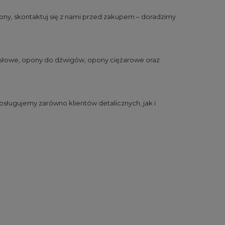
ny, skontaktuj się z nami przed zakupem – doradzimy
słowe
,
opony do dźwigów
,
opony ciężarowe
oraz
sługujemy zarówno klientów detalicznych, jak i