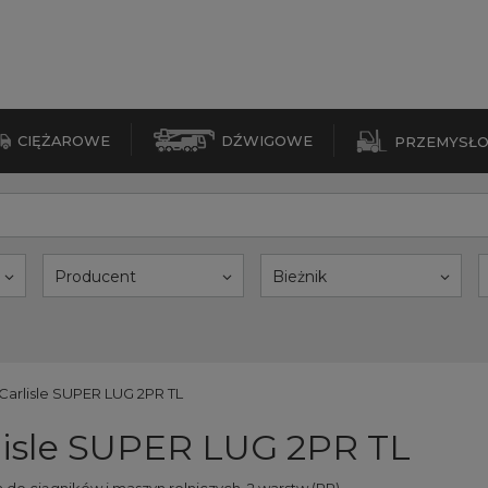
CIĘŻAROWE
DŹWIGOWE
PRZEMYSŁ
Producent
Bieżnik
Carlisle SUPER LUG 2PR TL
lisle SUPER LUG 2PR TL