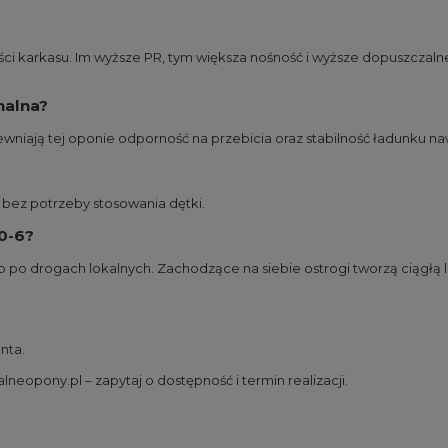
ci karkasu. Im wyższe PR, tym większa nośność i wyższe dopuszczalne
nalna?
wniają tej oponie odporność na przebicia oraz stabilność ładunku 
 bez potrzeby stosowania dętki.
0-6?
 po drogach lokalnych. Zachodzące na siebie ostrogi tworzą ciągłą l
nta.
lneopony.pl – zapytaj o dostępność i termin realizacji.