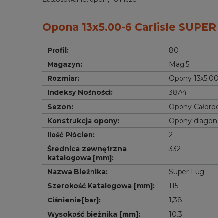
Opona 13x5.00-6 Carlisle SUPER
Profil
:
80
Magazyn
:
Mag.5
Rozmiar
:
Opony 13x5.00
Indeksy Nośności
:
38A4
Sezon
:
Opony Całoro
Konstrukcja opony
:
Opony diagon
Ilość Płócien
:
2
Średnica zewnętrzna 
332
katalogowa [mm]
:
Nazwa Bieżnika
:
Super Lug
Szerokość Katalogowa [mm]
:
115
Ciśnienie[bar]
:
1,38
Wysokość bieżnika [mm]
:
10.3