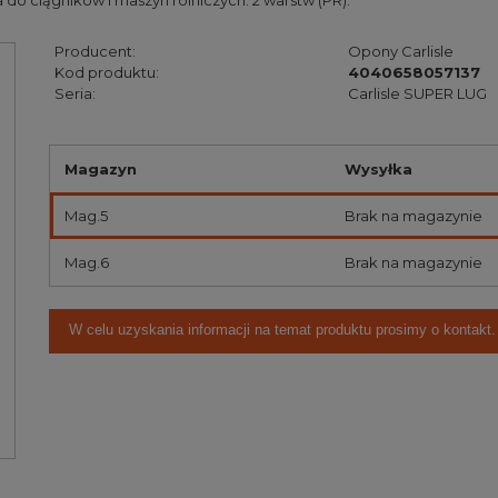
do ciągników i maszyn rolniczych. 2 warstw (PR).
Producent:
Opony Carlisle
Kod produktu:
4040658057137
Seria:
Carlisle SUPER LUG
Magazyn
Wysyłka
Mag.5
Brak na magazynie
Mag.6
Brak na magazynie
W celu uzyskania informacji na temat produktu prosimy o kontakt.