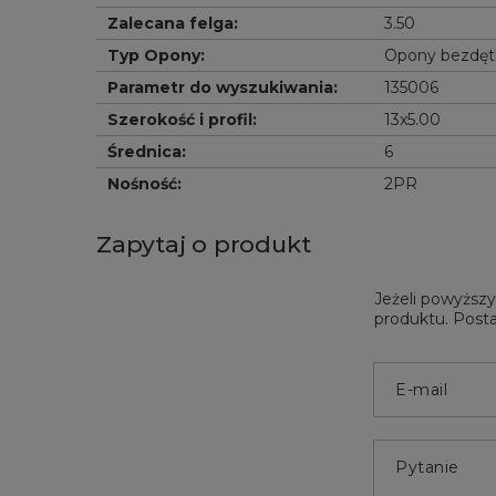
Zalecana felga
:
3.50
Typ Opony
:
Opony bezdę
Parametr do wyszukiwania
:
135006
Szerokość i profil
:
13x5.00
Średnica
:
6
Nośność
:
2PR
Zapytaj o produkt
Jeżeli powyższy
produktu. Posta
E-mail
Pytanie