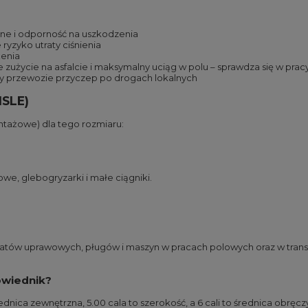
zne i odporność na uszkodzenia
ryzyko utraty ciśnienia
żenia
użycie na asfalcie i maksymalny uciąg w polu – sprawdza się w pra
zy przewozie przyczep po drogach lokalnych
ISLE)
ntażowe) dla tego rozmiaru:
e, glebogryzarki i małe ciągniki.
gatów uprawowych, pługów i maszyn w pracach polowych oraz w trans
owiednik?
dnica zewnętrzna, 5.00 cala to szerokość, a 6 cali to średnica obręcz