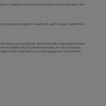
ugów i maszyn w pracach polowych oraz w transporcie i
rzyczep po drogach lokalnych, zachowując stabilność i
i uderzenia o przeszkody. Wzór bieżnika zaprojektowano
nie bezdętkowej (TL) drobne przebicie nie powoduje
i odporność na przebicia w wymagających warunkach.