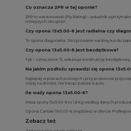
Co oznacza 2PR w tej oponie?
2PR to warstwowość (Ply Rating) – wskaźnik wytrzymałoś
mniejszych obciążeń.
Czy opona 13x5.00-6 jest radialna czy diago
To opona diagonalna. Skrzyżowane warstwy kordu zape
Czy opona 13x5.00-6 jest bezdętkowa?
Tak – oznaczenie TL wskazuje konstrukcję bezdętkową,
Na jakim podłożu sprawdzi się opona 13x5.0
Najlepiej w pracach polowych i przy przewozie przyczep
ciszej na drodze, nie tracąc pazura w polu.
Ile waży opona 13x5.00-6?
Masa opony 13x5.00-6 to 1,8 kg według danych produce
Opona Carlisle 13x5.00-6 znajdziesz w ofercie Profesjona
Zobacz też
Zastosowanie:
opony rolnicze