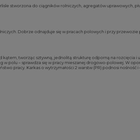
rlisle stworzona do ciągników rolniczych, agregatów uprawowych, pł
iczych. Dobrze odnajduje się w pracach polowych i przy przewozie p
d kątem, tworząc sztywną, jednolitą strukturę odporną na rozcięcia 
ąg w polu – sprawdza się w pracy mieszanej drogowo-polowej. W opo
stwo pracy. Karkas o wytrzymałości 2 warstw (PR) podnosi nośność 