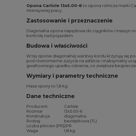
Opona Carlisle 13x5.00-6
to opona rolnicza marki Ca
intensywnej pracy.
Zastosowanie i przeznaczenie
Diagonalna opona napędowa do ciągników i maszyn roln
kontrolę nad pojazdem.
Budowa i właściwości
W tej oponie diagonalnej warstwy kordu krzyżują się po
pod równomierne zużycie na asfalcie i maksymalny uci
gwałtownego upadku ciśnienia, co zwiększa bezpieczeń
Wymiary i parametry techniczne
Masa opony to 1,8 kg.
Dane techniczne
Producent
Carlisle
Rozmiar
13x5.00-6
Konstrukcja
diagonalna
Rodzaj
bezdętkowa (TL)
Liczba płócien (PR)
2PR
Waga
1,8 kg