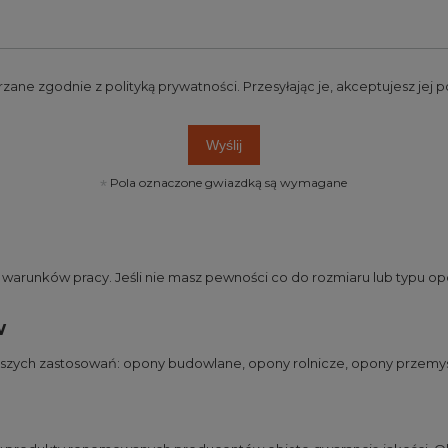
rzane zgodnie z
polityką prywatności
. Przesyłając je, akceptujesz jej
Wyślij
Pola oznaczone gwiazdką są wymagane
runków pracy. Jeśli nie masz pewności co do rozmiaru lub typu opo
w
jszych zastosowań:
opony budowlane
,
opony rolnicze
,
opony przemy