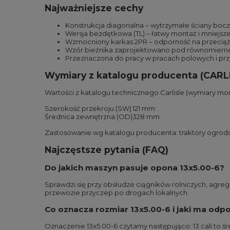
Najważniejsze cechy
Konstrukcja diagonalna – wytrzymałe ściany boc
Wersja bezdętkowa (TL) – łatwy montaż i mniejsze 
Wzmocniony karkas 2PR – odporność na przecią
Wzór bieżnika zaprojektowano pod równomierne z
Przeznaczona do pracy w pracach polowych i pr
Wymiary z katalogu producenta (CARL
Wartości z katalogu technicznego Carlisle (wymiary mo
Szerokość przekroju (SW)
121 mm
Średnica zewnętrzna (OD)
328 mm
Zastosowanie wg katalogu producenta: traktory ogrodow
Najczęstsze pytania (FAQ)
Do jakich maszyn pasuje opona 13x5.00-6?
Sprawdzi się przy obsłudze ciągników rolniczych, agre
przewozie przyczep po drogach lokalnych.
Co oznacza rozmiar 13x5.00-6 i jaki ma odp
Oznaczenie 13x5.00-6 czytamy następująco: 13 cali to śre