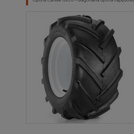
Opona Carlisle 13x5.0 – diagonalna opona napędowa 