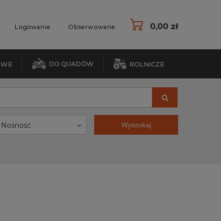
0,00 zł
Logowanie
Obserwowane
DO QUADÓW
OWE
ROLNICZE
Nośność
Wyszukaj