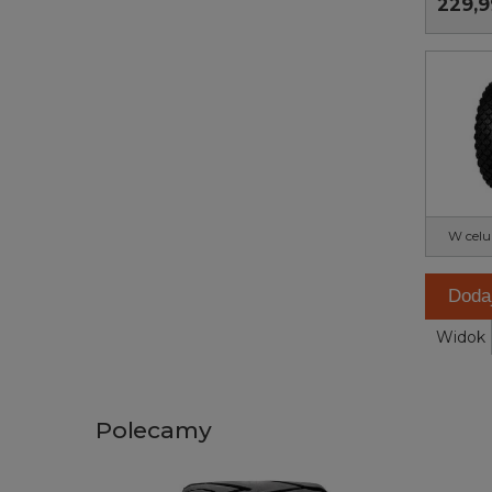
229,9
W celu
Doda
Widok
Polecamy