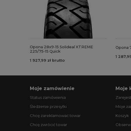
Opona 28x9-15 Solideal XTREME
Opona 7
225/75-15 Quick
1 287,99
1 927,99 zł brutto
Moje zamówienie
Moje 
Status zamówienia
Zarejest
Śledzenie przesyłki
Moje z
Chcę zareklamować towar
Koszyk
Chcę zwrócić towar
Obserw