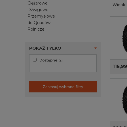
Ciężarowe
Widok
Dźwigowe
Przemysłowe
do Quadów
Rolnicze
POKAŻ TYLKO
Dostępne
(
2
)
115,99
Zastosuj wybrane filtry