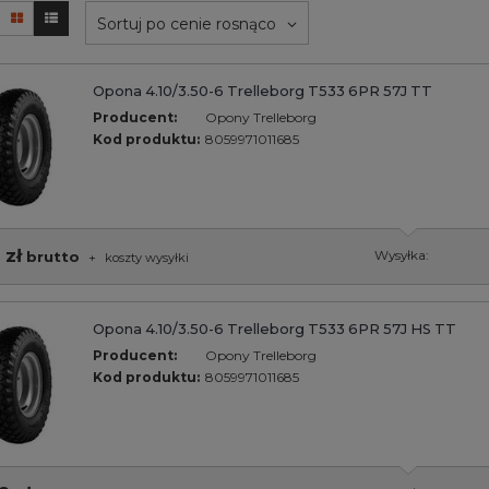
Sortuj po cenie rosnąco
Opona 4.10/3.50-6 Trelleborg T533 6PR 57J TT
Producent:
Opony Trelleborg
Kod produktu:
8059971011685
 zł
brutto
Wysyłka:
+
koszty wysyłki
Opona 4.10/3.50-6 Trelleborg T533 6PR 57J HS TT
Producent:
Opony Trelleborg
Kod produktu:
8059971011685