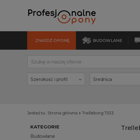
ZNAJDŹ OPONĘ
BUDOWLANE
Szerokość i profil
Średnica
Jesteś tu:
Strona główna
Trelleborg T533
KATEGORIE
Trell
Budowlane