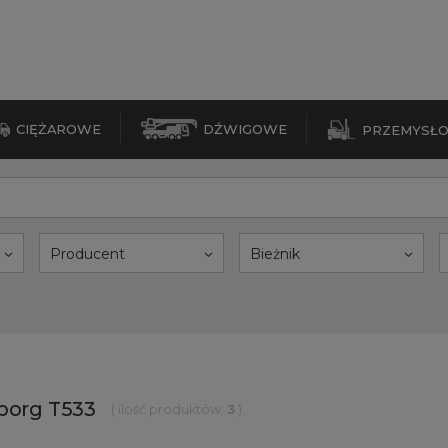
CIĘŻAROWE
DŹWIGOWE
PRZEMYSŁ
Producent
Bieżnik
eborg T533
( ilość produktów:
3
)