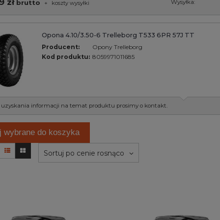
9 zł
brutto
Wysyłka:
+
koszty wysyłki
Opona 4.10/3.50-6 Trelleborg T533 6PR 57J TT
Producent:
Opony Trelleborg
Kod produktu:
8059971011685
 uzyskania informacji na temat produktu prosimy o kontakt.
j wybrane do koszyka
Sortuj po cenie rosnąco