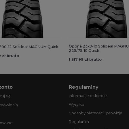
Opona 23x9-10 Solideal MAGN
.00-12 Solideal MAGNUM Quick
225/75-10 Quick
 zł brutto
1 317,99 zł brutto
konto
Regulaminy
Informacje o sklepie
ruj się
Wysyłka
amówienia
Sposoby płatności i prowizje
Regulamin
owane