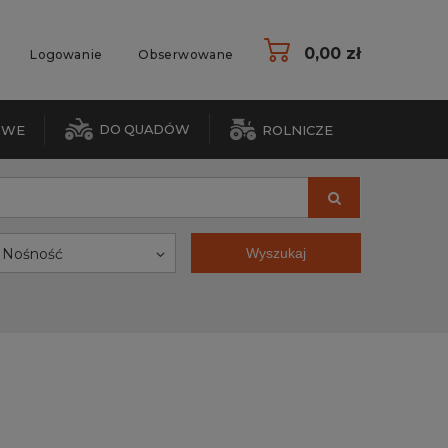
0,00 zł
Logowanie
Obserwowane
DO QUADÓW
OWE
ROLNICZE
Nośność
Wyszukaj