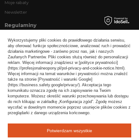
Moje rabaty
Newsletter
Regulaminy
Informacje o sklepie
Wykorzystujemy pliki cookies do prawidłowego działania serwisu,
Wysyłka
aby oferować funkcje społecznościowe, analizować ruch i prowadzić
działania marketingowe - zarówno przez nas, jak i naszych
Sposoby płatności i prowizje
Zaufanych Partnerów. Pliki cookies służą również do personalizacji
Regulamin
reklam. Więcej informacji znajdziesz w [polityce prywatności]
(https://profesjonalneopony.pl/pol-privacy-and-cookie-notice.html).
Polityka prywatności
Więcej informacji na temat warunków i prywatności można znaleźć
także na stronie [Prywatność i warunki Google]
Odstąpienie od umowy
(https://business.safety.google/privacy/). Akceptacja tego
komunikatu oznacza zgodę na ich zapisywanie na Twoim
Popularne kategorie
komputerze. Możesz określić warunki przechowywania lub dostępu
do nich klikając w zakładkę „Konfiguracja zgód”. Zgodę możesz
Opony bezdętkowe
wycofać w dowolnym momencie poprzez usunięcie plików cookies z
Opony dętkowe
przeglądarki z danego urządzenia końcowego.
Blog
Potwierdzam wszystkie