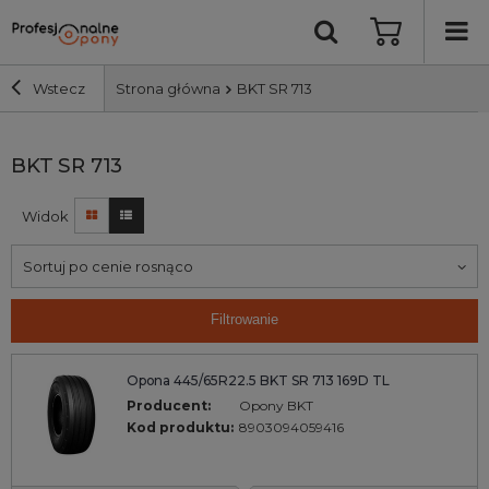
Wstecz
Strona główna
BKT SR 713
Szerokość i profil
BKT SR 713
Widok
Średnica
Sortuj po cenie rosnąco
Producent
Filtrowanie
Bieżnik
Opona 445/65R22.5 BKT SR 713 169D TL
Nośność
Producent:
Opony BKT
Kod produktu:
8903094059416
Wyszukaj