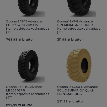
Opona 8.15-15 Advance
Opona 18x7-8 Advance
LB033 14PR 28x9-15
PREMIUM GRIP II 16PR
Komplet(detka+ochraniacz
Komplet(detka+ochraniacz
) TT
) TT
769,99 zł brutto
311,99 zł brutto
Opona 250-15 Advance
Opona 15x4.50-8 Advance
LB033 16PR
SOLID SUPARIDA Quick
Komplet(detka+ochraniacz
NON-MARKING
) TT
291,99 zł brutto
877,99 zł brutto