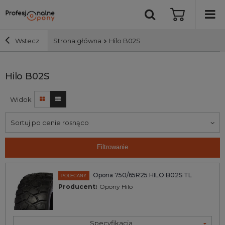
Wstecz
Strona główna
Hilo B02S
Szerokość i profil
Hilo B02S
Widok
Średnica
Sortuj po cenie rosnąco
Producent
Filtrowanie
Bieżnik
Opona 750/65R25 HILO B02S TL
POLECANY
Nośność
Producent:
Opony Hilo
Wyszukaj
Specyfikacja