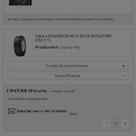
W celu uzyskania informacji na temat produktu prosimy o kontakt.
Opona 600/65R25 HILO B02S 187A2/178B
E3/L3 TL
Producent:
Opony Hilo
Dodaj do porównania
Specyfikacja
1 947,99 zł
brutto
+
koszty wysyłki
Powiadom o dostępności
Brak