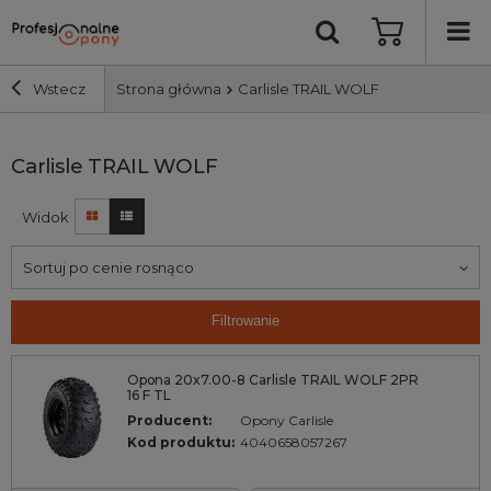
Wstecz
Strona główna
Carlisle TRAIL WOLF
Szerokość i profil
Carlisle TRAIL WOLF
Widok
Średnica
Sortuj po cenie rosnąco
Producent
Filtrowanie
Bieżnik
Opona 20x7.00-8 Carlisle TRAIL WOLF 2PR
16 F TL
Nośność
Producent:
Opony Carlisle
Kod produktu:
4040658057267
Wyszukaj