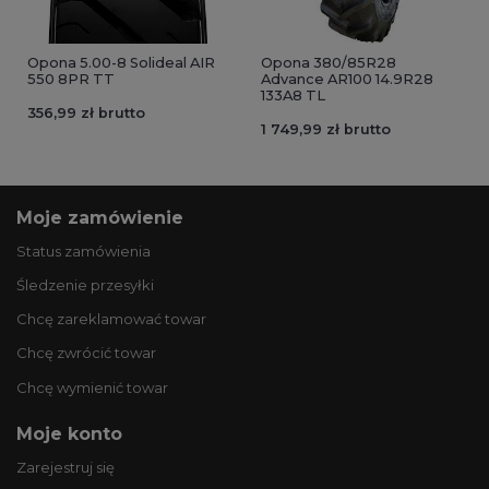
Opona 5.00-8 Solideal AIR
Opona 380/85R28
550 8PR TT
Advance AR100 14.9R28
133A8 TL
356,99 zł brutto
1 749,99 zł brutto
Moje zamówienie
Status zamówienia
Śledzenie przesyłki
Chcę zareklamować towar
Chcę zwrócić towar
Chcę wymienić towar
Moje konto
Zarejestruj się