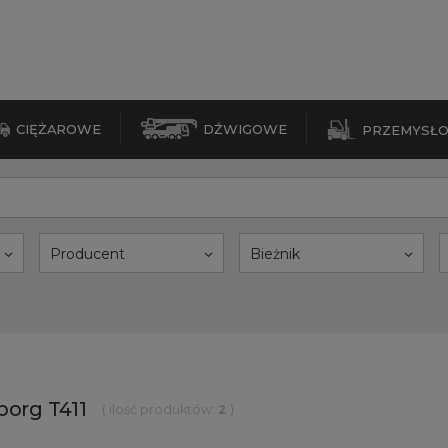
CIĘŻAROWE
DŹWIGOWE
PRZEMYSŁ
Producent
Bieżnik
borg T411
( ilość produktów:
2
)