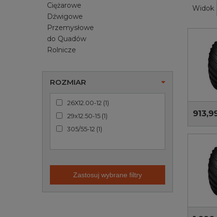
Ciężarowe
Widok
Dźwigowe
Przemysłowe
do Quadów
Rolnicze
ROZMIAR
26X12.00-12
(
1
)
913,99
29x12.50-15
(
1
)
305/55-12
(
1
)
Zastosuj wybrane filtry