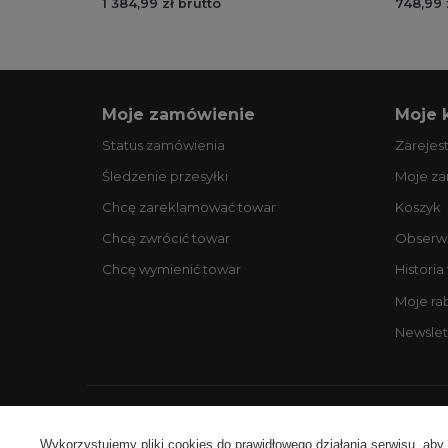
1 384,99 zł brutto
748,99 
Moje zamówienie
Moje 
Status zamówienia
Zarejest
Śledzenie przesyłki
Moje z
Chcę zareklamować towar
Koszyk
Chcę zwrócić towar
Obserw
Chcę wymienić towar
Historia
Moje ra
Newslet
Ko
Wykorzystujemy pliki cookies do prawidłowego działania serwisu, aby