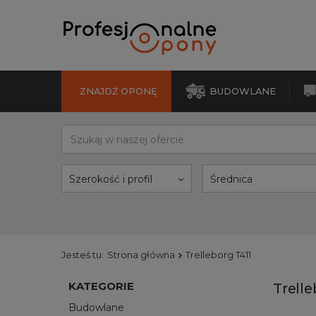
ZNAJDŹ OPONĘ
BUDOWLANE
Szerokość i profil
Średnica
Jesteś tu:
Strona główna
Trelleborg T411
KATEGORIE
Trelle
Budowlane