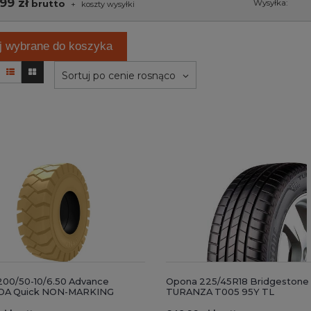
99 zł
brutto
Wysyłka:
+
koszty wysyłki
j wybrane do koszyka
Sortuj po cenie rosnąco
00/50-10/6.50 Advance
Opona 225/45R18 Bridgestone
DA Quick NON-MARKING
TURANZA T005 95Y TL