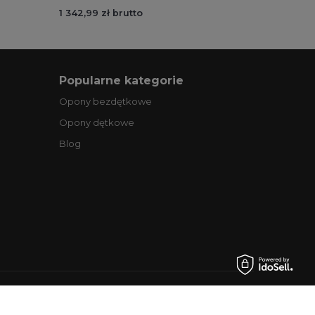
1 342,99 zł brutto
Popularne kategorie
Opony bezdętkowe
Opony dętkowe
Blog
.pl