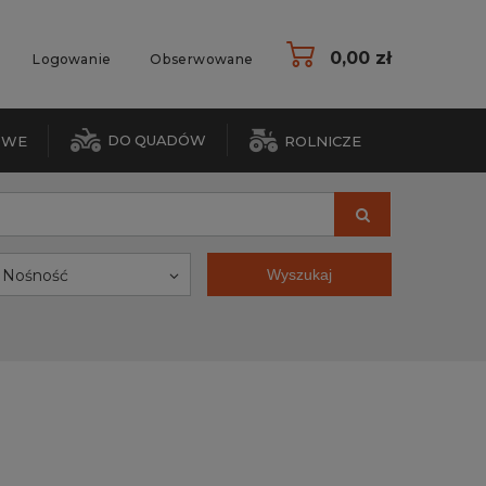
0,00 zł
Logowanie
Obserwowane
DO QUADÓW
OWE
ROLNICZE
Nośność
Wyszukaj