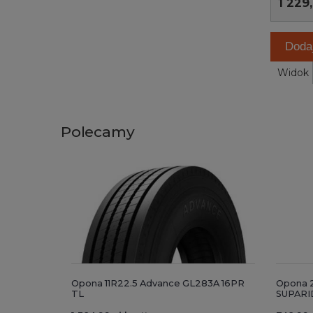
1 229,
Doda
Widok
Polecamy
Opona 11R22.5 Advance GL283A 16PR
Opona 2
TL
SUPARI