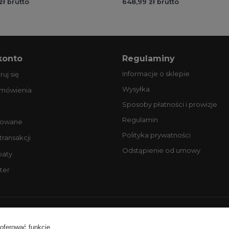
zł brutto
648,99 zł brutto
konto
Regulaminy
Informacje o sklepie
ruj się
Wysyłka
amówienia
Sposoby płatności i prowizje
Regulamin
owane
Polityka prywatności
 transakcji
Odstąpienie od umowy
baty
ter
ntakt:
tel. +48 506077725
email: biuro@profesjonalneopony
 oferować funkcje