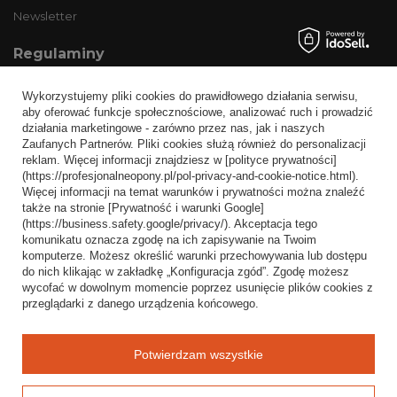
Newsletter
Regulaminy
Informacje o sklepie
Wykorzystujemy pliki cookies do prawidłowego działania serwisu,
Wysyłka
aby oferować funkcje społecznościowe, analizować ruch i prowadzić
działania marketingowe - zarówno przez nas, jak i naszych
Sposoby płatności i prowizje
Zaufanych Partnerów. Pliki cookies służą również do personalizacji
Regulamin
reklam. Więcej informacji znajdziesz w [polityce prywatności]
(https://profesjonalneopony.pl/pol-privacy-and-cookie-notice.html).
Polityka prywatności
Więcej informacji na temat warunków i prywatności można znaleźć
także na stronie [Prywatność i warunki Google]
Odstąpienie od umowy
(https://business.safety.google/privacy/). Akceptacja tego
komunikatu oznacza zgodę na ich zapisywanie na Twoim
Popularne kategorie
komputerze. Możesz określić warunki przechowywania lub dostępu
do nich klikając w zakładkę „Konfiguracja zgód”. Zgodę możesz
Opony bezdętkowe
wycofać w dowolnym momencie poprzez usunięcie plików cookies z
Opony dętkowe
przeglądarki z danego urządzenia końcowego.
Blog
Potwierdzam wszystkie