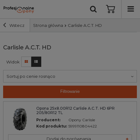
Wstecz
Strona główna
Carlisle A.C.T. HD
Szerokość i profil
Carlisle A.C.T. HD
Widok
Średnica
Sortuj po cenie rosnąco
Producent
Filtrowanie
Bieżnik
Opona 25x8.00R12 Carlisle A.C.T. HD 6PR
205/80R12 TL
Nośność
Producent:
Opony Carlisle
Kod produktu:
5999110804422
Wyszukaj
Dodaj do porównania