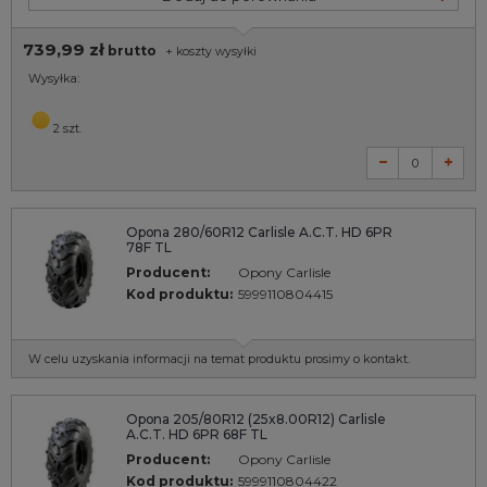
739,99 zł
brutto
+
koszty wysyłki
Wysyłka:
2 szt.
Opona 280/60R12 Carlisle A.C.T. HD 6PR
78F TL
Producent:
Opony Carlisle
Kod produktu:
5999110804415
W celu uzyskania informacji na temat produktu prosimy o kontakt.
Opona 205/80R12 (25x8.00R12) Carlisle
A.C.T. HD 6PR 68F TL
Producent:
Opony Carlisle
Kod produktu:
5999110804422