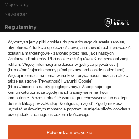
Moje rabaty
Newsletter
Regulaminy
Informacje o sklepie
Wykorzystujemy pliki cookies do prawidłowego działania serwisu,
Wysyłka
aby oferować funkcje społecznościowe, analizować ruch i prowadzić
działania marketingowe - zarówno przez nas, jak i naszych
Sposoby płatności i prowizje
Zaufanych Partnerów. Pliki cookies służą również do personalizacji
Regulamin
reklam. Więcej informacji znajdziesz w [polityce prywatności]
(https://profesjonalneopony.pl/pol-privacy-and-cookie-notice.html).
Polityka prywatności
Więcej informacji na temat warunków i prywatności można znaleźć
także na stronie [Prywatność i warunki Google]
Odstąpienie od umowy
(https://business.safety.google/privacy/). Akceptacja tego
komunikatu oznacza zgodę na ich zapisywanie na Twoim
Popularne kategorie
komputerze. Możesz określić warunki przechowywania lub dostępu
do nich klikając w zakładkę „Konfiguracja zgód”. Zgodę możesz
Opony bezdętkowe
wycofać w dowolnym momencie poprzez usunięcie plików cookies z
Opony dętkowe
przeglądarki z danego urządzenia końcowego.
Blog
Potwierdzam wszystkie