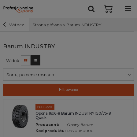
Wstecz
Strona główna
Barum INDUSTRY
Szerokość i profil
Barum INDUSTRY
Widok
Średnica
Sortuj po cenie rosnąco
Producent
Filtrowanie
Bieżnik
POLECANY
Nośność
Opona 16x6-8 Barum INDUSTRY 150/75-8
Quick
Producent:
Opony Barum
Wyszukaj
Kod produktu:
13770080000