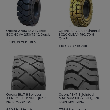
Opona 27x10-12 Advance
Opona 18x7-8 Continental
ECONOVA 250/75-12 Quick
SC20 CLEAN 180/70-8
Quick
1 609,99 zł brutto
1 186,99 zł brutto
Opona 18x7-8 Solideal
Opona 18x7-8 Solideal
XTREME 180/70-8 Quick
MAGNUM 180/70-8 Quick
NON-MARKING
NON-MARKING
860,99 zł brutto
779,99 zł brutto