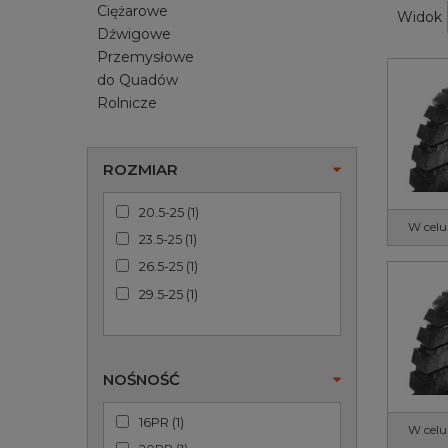
Ciężarowe
Widok
Dźwigowe
Przemysłowe
do Quadów
Rolnicze
ROZMIAR
20.5-25
(
1
)
W celu
23.5-25
(
1
)
26.5-25
(
1
)
29.5-25
(
1
)
NOŚNOŚĆ
16PR
(
1
)
W celu