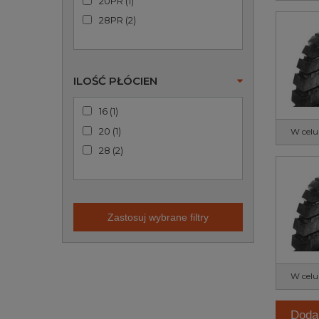
20PR
(
1
)
28PR
(
2
)
ILOŚĆ PŁÓCIEN
16
(
1
)
20
(
1
)
W celu
28
(
2
)
Zastosuj wybrane filtry
W celu
Doda