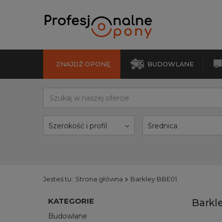
ZNAJDŹ OPONĘ
BUDOWLANE
Szerokość i profil
Średnica
Jesteś tu:
Strona główna
Barkley BBE01
KATEGORIE
Barkl
Budowlane