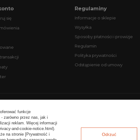
konto
Regulaminy
Informacje o sklepie
ruj się
Wysyłka
amówienia
Sposoby płatności i prowizje
Regulamin
owane
Polityka prywatności
 transakcji
Odstąpienie od umowy
baty
ter
ntakt:
tel. +48 506077725
email: biuro@profesjonalneopony
 oferować funkcje
- zarówno przez nas, jak i
zacji reklam. Więcej informacji
rivacy-and-cookie-notice.html).
że na stronie [Prywatność i
Odrzuć
a tego komunikatu oznacza zgodę