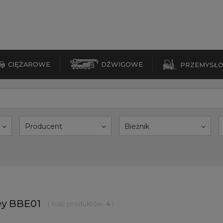
CIĘŻAROWE
DŹWIGOWE
PRZEMYSŁ
Producent
Bieżnik
ey BBE01
( ilość produktów:
4
)