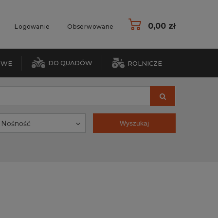
0,00 zł
Logowanie
Obserwowane
DO QUADÓW
OWE
ROLNICZE
Nośność
Wyszukaj