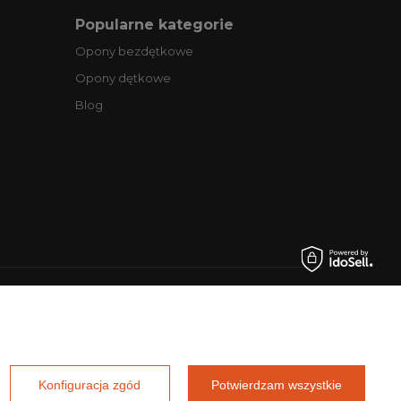
Popularne kategorie
Opony bezdętkowe
Opony dętkowe
Blog
.pl
Konfiguracja zgód
Potwierdzam wszystkie