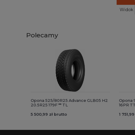
Widok
Polecamy
Opona 525/80R25 Advance GLB05 H2
Opona 9
20.5R25 179F ** TL
16PR T
5 500,99 zł brutto
1 751,99