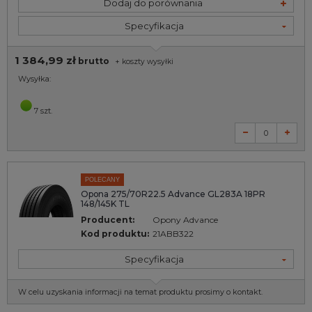
Dodaj do porównania
Specyfikacja
1 384,99 zł
brutto
+
koszty wysyłki
Wysyłka:
7 szt.
POLECANY
Opona 275/70R22.5 Advance GL283A 18PR
148/145K TL
Producent:
Opony Advance
Kod produktu:
21ABB322
Specyfikacja
W celu uzyskania informacji na temat produktu prosimy o kontakt.