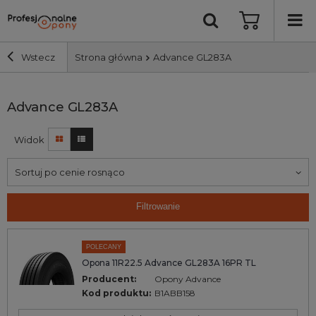
Wstecz
Strona główna
Advance GL283A
Szerokość i profil
Advance GL283A
Widok
Średnica
Sortuj po cenie rosnąco
Producent
Filtrowanie
Bieżnik
POLECANY
Nośność
Opona 11R22.5 Advance GL283A 16PR TL
Producent:
Opony Advance
Kod produktu:
B1ABB158
Wyszukaj