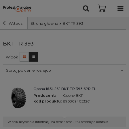
Wstecz
Strona główna
BKT TR 393
Szerokość i profil
BKT TR 393
Widok
Średnica
Sortuj po cenie rosnąco
Producent
Bieżnik
Opona 16.5L-16.1 BKT TR 393 6PR TL
Producent:
Opony BKT
Kod produktu:
8903094053261
Nośność
Wyszukaj
W celu uzyskania informacji na temat produktu prosimy o kontakt.