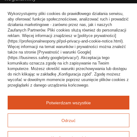
Informacje o sklepie
Wykorzystujemy pliki cookies do prawidłowego działania serwisu,
Wysyłka
aby oferować funkcje społecznościowe, analizować ruch i prowadzić
działania marketingowe - zarówno przez nas, jak i naszych
Sposoby płatności i prowizje
Zaufanych Partnerów. Pliki cookies służą również do personalizacji
Regulamin
reklam. Więcej informacji znajdziesz w [polityce prywatności]
(https://profesjonalneopony.pl/pol-privacy-and-cookie-notice.html).
Polityka prywatności
Więcej informacji na temat warunków i prywatności można znaleźć
także na stronie [Prywatność i warunki Google]
Odstąpienie od umowy
(https://business.safety.google/privacy/). Akceptacja tego
komunikatu oznacza zgodę na ich zapisywanie na Twoim
Popularne kategorie
komputerze. Możesz określić warunki przechowywania lub dostępu
do nich klikając w zakładkę „Konfiguracja zgód”. Zgodę możesz
Opony bezdętkowe
wycofać w dowolnym momencie poprzez usunięcie plików cookies z
Opony dętkowe
przeglądarki z danego urządzenia końcowego.
Blog
Potwierdzam wszystkie
Odrzuć