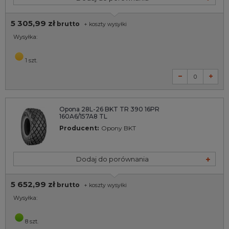
5 305,99 zł
brutto
+
koszty wysyłki
Wysyłka:
1 szt.
Opona 28L-26 BKT TR 390 16PR
160A6/157A8 TL
Producent:
Opony BKT
Dodaj do porównania
5 652,99 zł
brutto
+
koszty wysyłki
Wysyłka:
8 szt.