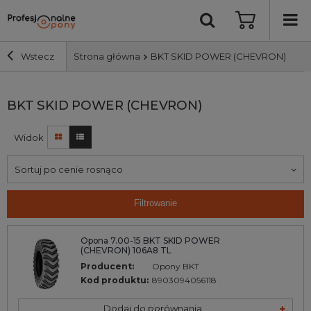
Wstecz
Strona główna
BKT SKID POWER (CHEVRON)
Szerokość i profil
BKT SKID POWER (CHEVRON)
Widok
Średnica
Sortuj po cenie rosnąco
Producent
Filtrowanie
Bieżnik
Opona 7.00-15 BKT SKID POWER
(CHEVRON) 106A8 TL
Nośność
Producent:
Opony BKT
Kod produktu:
8903094056118
Wyszukaj
Dodaj do porównania