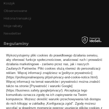
Koszyk
Obserwowane
Historia transakcji
Moje rabaty
Newsletter
Regulaminy
Informacje o sklepie
Wykorzystujemy pliki cookies do prawidłowego działania serwisu,
Wysyłka
aby oferować funkcje społecznościowe, analizować ruch i prowadzić
działania marketingowe - zarówno przez nas, jak i naszych
Sposoby płatności i prowizje
Zaufanych Partnerów. Pliki cookies służą również do personalizacji
Regulamin
reklam. Więcej informacji znajdziesz w [polityce prywatności]
(https://profesjonalneopony.pl/pol-privacy-and-cookie-notice.html).
Polityka prywatności
Więcej informacji na temat warunków i prywatności można znaleźć
także na stronie [Prywatność i warunki Google]
Odstąpienie od umowy
(https://business.safety.google/privacy/). Akceptacja tego
komunikatu oznacza zgodę na ich zapisywanie na Twoim
Popularne kategorie
komputerze. Możesz określić warunki przechowywania lub dostępu
do nich klikając w zakładkę „Konfiguracja zgód”. Zgodę możesz
Opony bezdętkowe
wycofać w dowolnym momencie poprzez usunięcie plików cookies z