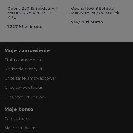
Opona 250-15 Solideal AIR
Opona 16x6-8 Solideal
550 18PR 250/70-15 TT
MAGNUM 150/75-8 Quick
KPL.
534,99 zł brutto
1 327,99 zł brutto
Moje zamówienie
Status zamówienia
Śledzenie przesyłki
Chcę zareklamować towar
Chcę zwrócić towar
Chcę wymienić towar
Moje konto
Zarejestruj się
Moje zamówienia