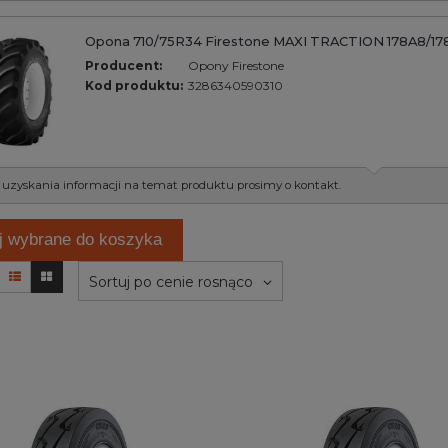
Opona 710/75R34 Firestone MAXI TRACTION 178A8/17
Producent:
Opony Firestone
Kod produktu:
3286340590310
 uzyskania informacji na temat produktu prosimy o kontakt.
j wybrane do koszyka
Sortuj po cenie rosnąco