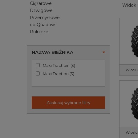
Ciężarowe
Widok
Dźwigowe
Przemysłowe
do Quadów
Rolnicze
NAZWA BIEŻNIKA
Maxi Tractioin
(
3
)
W celu
Maxi Traction
(
3
)
Zastosuj wybrane filtry
W celu