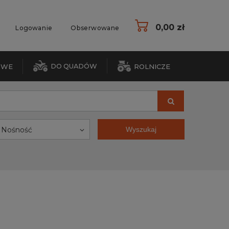
0,00 zł
Logowanie
Obserwowane
DO QUADÓW
OWE
ROLNICZE
Nośność
Wyszukaj