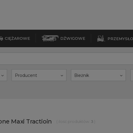
CIĘŻAROWE
DŹWIGOWE
PRZEMYSŁ
Producent
Bieżnik
one Maxi Tractioin
( ilość produktów:
3
)