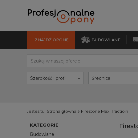
ZNAJDŹ OPONĘ
BUDOWLANE
Szerokość i profil
Średnica
Jesteś tu:
Strona główna
Firestone Maxi Tractioin
KATEGORIE
Firest
Budowlane