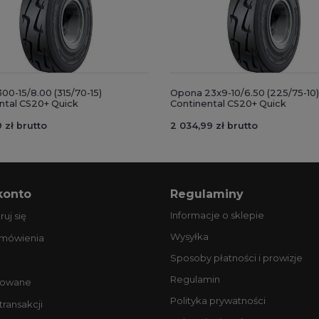
00-15/8.00 (315/70-15)
Opona 23x9-10/6.50 (225/75-10)
ntal CS20+ Quick
Continental CS20+ Quick
 zł brutto
2 034,99 zł brutto
konto
Regulaminy
Informacje o sklepie
ruj się
Wysyłka
amówienia
Sposoby płatności i prowizje
Regulamin
owane
Polityka prywatności
 transakcji