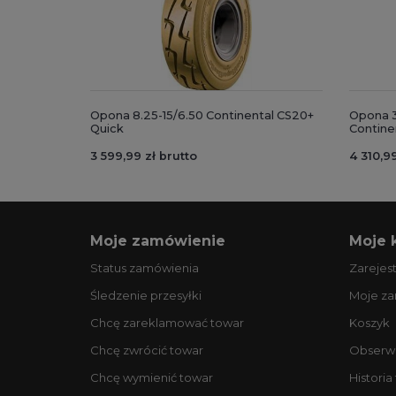
Opona 8.25-15/6.50 Continental CS20+
Opona 3
Quick
Contine
3 599,99 zł brutto
4 310,99
Moje zamówienie
Moje 
Status zamówienia
Zarejest
Śledzenie przesyłki
Moje z
Chcę zareklamować towar
Koszyk
Chcę zwrócić towar
Obserw
Chcę wymienić towar
Historia