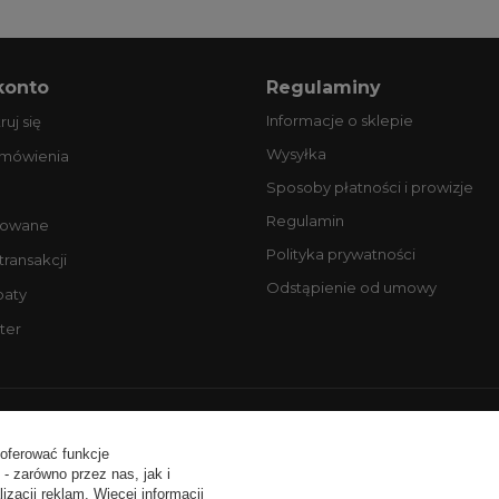
konto
Regulaminy
Informacje o sklepie
ruj się
Wysyłka
amówienia
Sposoby płatności i prowizje
Regulamin
owane
Polityka prywatności
 transakcji
Odstąpienie od umowy
baty
ter
ntakt:
tel. +48 506077725
email: biuro@profesjonalneopony
 oferować funkcje
- zarówno przez nas, jak i
zacji reklam. Więcej informacji