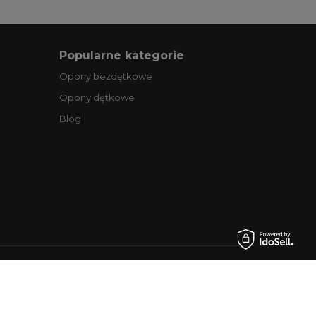
Popularne kategorie
Opony bezdętkowe
Opony dętkowe
Blog
.pl