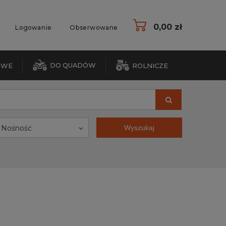
0,00 zł
Logowanie
Obserwowane
DO QUADÓW
OWE
ROLNICZE
Nośność
Wyszukaj