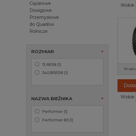
Ciężarowe
Widok
Dźwigowe
Przemysłowe
do Quadów
Rolnicze
ROZMIAR
13.6R38
(
1
)
W celu
340/85R38
(
1
)
Doda
Widok
NAZWA BIEŻNIKA
Performer
(
1
)
Performer 85
(
1
)