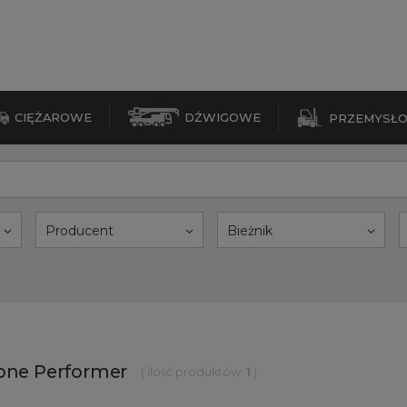
CIĘŻAROWE
DŹWIGOWE
PRZEMYSŁ
Producent
Bieżnik
tone Performer
( ilość produktów:
1
)