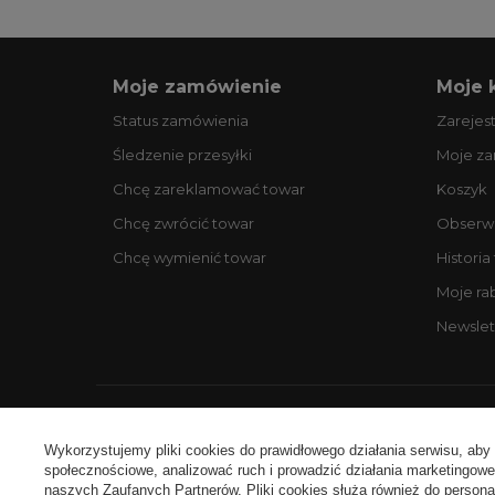
Moje zamówienie
Moje 
Status zamówienia
Zarejest
Śledzenie przesyłki
Moje z
Chcę zareklamować towar
Koszyk
Chcę zwrócić towar
Obserw
Chcę wymienić towar
Historia
Moje ra
Newslet
Ko
Wykorzystujemy pliki cookies do prawidłowego działania serwisu, aby
społecznościowe, analizować ruch i prowadzić działania marketingowe 
naszych Zaufanych Partnerów. Pliki cookies służą również do personali