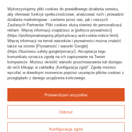
Informacje o sklepie
Wykorzystujemy pliki cookies do prawidłowego działania serwisu,
Wysyłka
aby oferować funkcje społecznościowe, analizować ruch i prowadzić
działania marketingowe - zarówno przez nas, jak i naszych
Sposoby płatności i prowizje
Zaufanych Partnerów. Pliki cookies służą również do personalizacji
Regulamin
reklam. Więcej informacji znajdziesz w [polityce prywatności]
(https://profesjonalneopony.pl/pol-privacy-and-cookie-notice.html).
Polityka prywatności
Więcej informacji na temat warunków i prywatności można znaleźć
także na stronie [Prywatność i warunki Google]
Odstąpienie od umowy
(https://business.safety.google/privacy/). Akceptacja tego
komunikatu oznacza zgodę na ich zapisywanie na Twoim
Popularne kategorie
komputerze. Możesz określić warunki przechowywania lub dostępu
do nich klikając w zakładkę „Konfiguracja zgód”. Zgodę możesz
Opony bezdętkowe
wycofać w dowolnym momencie poprzez usunięcie plików cookies z
Opony dętkowe
przeglądarki z danego urządzenia końcowego.
Blog
Potwierdzam wszystkie
Odrzuć
Konfiguracja zgód