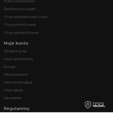
Status zamówienia
Śledzenie przesyłki
Chcę zareklamować towar
Chcę zwrócić towar
Chcę wymienić towar
Moje konto
Zarejestruj się
Moje zamówienia
Koszyk
Obserwowane
Historia transakcji
Moje rabaty
Newsletter
Regulaminy