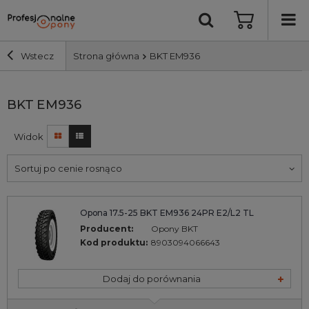
Wstecz
Strona główna
BKT EM936
Szerokość i profil
BKT EM936
Widok
Średnica
Sortuj po cenie rosnąco
Producent
Bieżnik
Opona 17.5-25 BKT EM936 24PR E2/L2 TL
Producent:
Opony BKT
Kod produktu:
8903094066643
Nośność
Dodaj do porównania
Wyszukaj