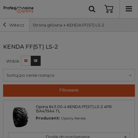
Wstecz
Strona główna
KENDA FF(ST) LS-2
Szerokość i profil
KENDA FF(ST) LS-2
Widok
Średnica
Sortuj po cenie rosnąco
Producent
Filtrowanie
Bieżnik
Opona 8x3.00-4 KENDA FF(ST) LS-2 4PR
15A4/19A4 TL
Nośność
Producent:
Opony Kenda
Wyszukaj
Dodaj do porównania