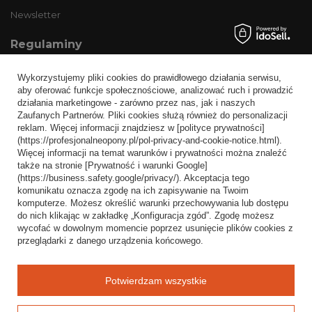
Newsletter
Regulaminy
Informacje o sklepie
Wykorzystujemy pliki cookies do prawidłowego działania serwisu,
Wysyłka
aby oferować funkcje społecznościowe, analizować ruch i prowadzić
działania marketingowe - zarówno przez nas, jak i naszych
Sposoby płatności i prowizje
Zaufanych Partnerów. Pliki cookies służą również do personalizacji
Regulamin
reklam. Więcej informacji znajdziesz w [polityce prywatności]
(https://profesjonalneopony.pl/pol-privacy-and-cookie-notice.html).
Polityka prywatności
Więcej informacji na temat warunków i prywatności można znaleźć
także na stronie [Prywatność i warunki Google]
Odstąpienie od umowy
(https://business.safety.google/privacy/). Akceptacja tego
komunikatu oznacza zgodę na ich zapisywanie na Twoim
Popularne kategorie
komputerze. Możesz określić warunki przechowywania lub dostępu
do nich klikając w zakładkę „Konfiguracja zgód”. Zgodę możesz
Opony bezdętkowe
wycofać w dowolnym momencie poprzez usunięcie plików cookies z
Opony dętkowe
przeglądarki z danego urządzenia końcowego.
Blog
Potwierdzam wszystkie