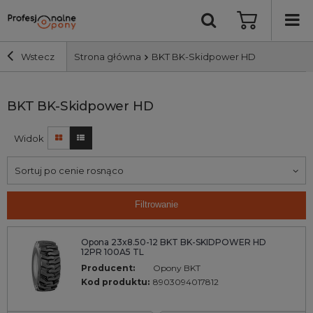
Wstecz
Strona główna
BKT BK-Skidpower HD
Szerokość i profil
BKT BK-Skidpower HD
Widok
Średnica
Sortuj po cenie rosnąco
Producent
Filtrowanie
Bieżnik
Opona 23x8.50-12 BKT BK-SKIDPOWER HD
12PR 100A5 TL
Nośność
Producent:
Opony BKT
Kod produktu:
8903094017812
Wyszukaj