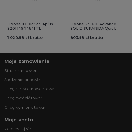
Opona 11.00R22.5 Aplus
Opona 6.50-10 Advance
S201 149/146M TL
SOLID SUPARIDA Quick
1 020,99 zł brutto
803,99 zł brutto
Moje zamówienie
Status zamówienia
Śledzenie przesyłki
Chcę zareklamować towar
Chcę zwrócić towar
Chcę wymienić towar
Moje konto
Zarejestruj się