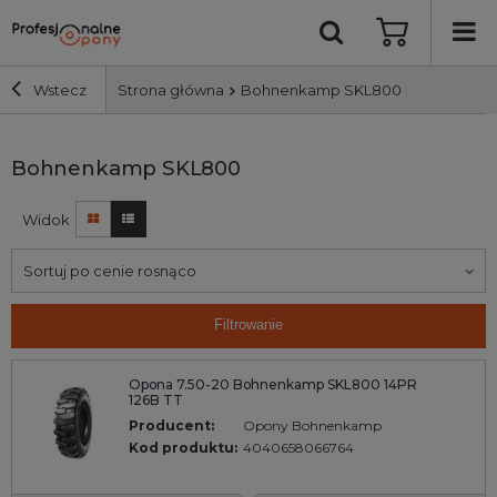
Wstecz
Strona główna
Bohnenkamp SKL800
Szerokość i profil
Bohnenkamp SKL800
Widok
Średnica
Sortuj po cenie rosnąco
Producent
Filtrowanie
Bieżnik
Opona 7.50-20 Bohnenkamp SKL800 14PR
126B TT
Nośność
Producent:
Opony Bohnenkamp
Kod produktu:
4040658066764
Wyszukaj